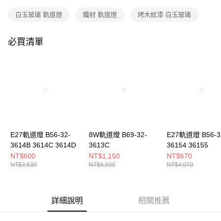
購買商品的店家。未經商家同意取消之訂單仍視為有效，需透過AFTEE先享
後付繳納相關費用。
白玉玻璃 軌道燈
鐵材 軌道燈
烤木紋漆 白玉玻璃
※ 交易是否成功請以「AFTEE先享後付 」之結帳頁面顯示為準，若有關於
是否繳費成功／繳費後需取消欲退款等相關疑問，請聯繫「AFTEE先享後付
客戶支援中心」
https://netprotections.freshdesk.com/support/home
必買清單
【注意事項】
１．透過由恩沛科技股份有限公司提供之「AFTEE先享後付」服務完成之交
易，需依本服務之必要範圍內提供個人資料，並將交易相關給付款項請求債
權轉讓予恩沛科技股份有限公司。
２．關於個人資料處理事宜，請瀏覽以下網址：
https://aftee.tw/terms/#terms3
３．未成年的使用者請事先徵得法定代理人或監護人之同意方可使用
「AFTEE先享後付」，若未經同意申辦者引起之損失，本公司不負相關責
任。
E27軌道燈 B56-32-
8W軌道燈 B69-32-
E27軌道燈 B56-3
４．使用「AFTEE先享後付」時，將依據個別帳號之用戶狀況，依本公司即
時審查核予不同之上限額度；若仍有額度不足之情形，本公司將視審查結果
3614B 3614C 3614D
3613C
36154 36155
請求用戶進行身份認證。
NT$600
NT$1,150
NT$670
５．嚴禁一人註冊多個帳號或使用他人資訊註冊。若發現惡意使用之情形，
NT$3,630
NT$6,930
NT$4,070
恩沛科技股份有限公司將有權停止該用戶之使用額度並採取法律行動。
詳細說明
相關推薦