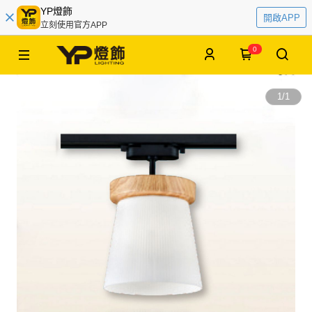
YP燈飾
開啟APP
立刻使用官方APP
0
1
/
1