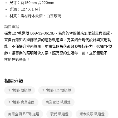
街口支付
尺寸：寬150mm 高220mm
光源：E27 X 1 另計
悠遊付
材質：鐵材烤木紋漆、白玉玻璃
Google Pay
銷售重點
全盈+PAY
探索E27軌道燈 B69-32-3613B，為您的空間帶來無限創意與靈感。
來自台灣知名燈飾品牌的這款軌道燈，完美結合現代設計與實用功
AFTEE先享後付
能，不僅提升室內氛圍，更讓每個角落都散發獨特魅力。選擇YP燈
相關說明
飾，讓專業的照明解決方案，照亮您的生活每一刻。立即體驗不一
【關於「AFTEE先享後付」】
ATM付款
AFTEE先享後付是「在收到商品之後才付款」的支付方式。 讓您購物簡單
樣的光影藝術！
便利好安心！
１．簡單：不需註冊會員、不需綁卡、不需儲值。
運送方式
２．便利：只要手機號碼，簡訊認證，即可結帳。
３．安心：先確認商品／服務後，再付款。
新竹貨運宅配
相關分類
每筆NT$180，滿NT$5,000(含以上)免運費
【「AFTEE先享後付」結帳流程】
YP燈飾 軌道燈
YP燈飾 E27軌道燈
１．於結帳方式選擇「AFTEE先享後付」後，將跳轉至「AFTEE先享後付」
結帳頁面，進行簡訊認證並確認金額後，即可完成結帳。
２．訂單成立數日內，您將收到繳費通知簡訊。
YP燈飾 商業空間
商業空間 軌道燈
３．收到繳費通知簡訊後14天內，點擊此簡訊中的連結，可透過四大超商／
ATM／網路銀行／等多元方式進行付款，方視為交易完成。
商業空間 E27軌道燈
現代 軌道燈
烤木紋漆 軌道燈
※ 請注意：結帳手續完成當下不需立刻繳費，但若您需要取消訂單，請聯絡