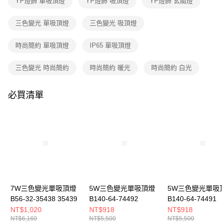
YP燈飾 單吸頂燈
YP燈飾 吸頂燈
YP燈飾 玄關燈
３．收到繳費通知簡訊後14天內，點擊此簡訊中的連結，可透過四大超商／
ATM／網路銀行／等多元方式進行付款，方視為交易完成。
※ 請注意：結帳手續完成當下不需立刻繳費，但若您需要取消訂單，請聯絡
三色變光 單吸頂燈
三色變光 吸頂燈
購買商品的店家。未經商家同意取消之訂單仍視為有效，需透過AFTEE先享
後付繳納相關費用。
時尚簡約 單吸頂燈
IP65 單吸頂燈
※ 交易是否成功請以「AFTEE先享後付 」之結帳頁面顯示為準，若有關於
是否繳費成功／繳費後需取消欲退款等相關疑問，請聯繫「AFTEE先享後付
客戶支援中心」
https://netprotections.freshdesk.com/support/home
三色變光 時尚簡約
時尚簡約 暖光
時尚簡約 白光
【注意事項】
１．透過由恩沛科技股份有限公司提供之「AFTEE先享後付」服務完成之交
必買清單
易，需依本服務之必要範圍內提供個人資料，並將交易相關給付款項請求債
權轉讓予恩沛科技股份有限公司。
２．關於個人資料處理事宜，請瀏覽以下網址：
https://aftee.tw/terms/#terms3
３．未成年的使用者請事先徵得法定代理人或監護人之同意方可使用
「AFTEE先享後付」，若未經同意申辦者引起之損失，本公司不負相關責
任。
４．使用「AFTEE先享後付」時，將依據個別帳號之用戶狀況，依本公司即
時審查核予不同之上限額度；若仍有額度不足之情形，本公司將視審查結果
請求用戶進行身份認證。
7W三色變光單吸頂燈
5W三色變光單吸頂燈
5W三色變光單吸
５．嚴禁一人註冊多個帳號或使用他人資訊註冊。若發現惡意使用之情形，
B56-32-35438 35439
B140-64-74492
B140-64-74491
恩沛科技股份有限公司將有權停止該用戶之使用額度並採取法律行動。
NT$1,020
NT$918
NT$918
NT$6,160
NT$5,500
NT$5,500