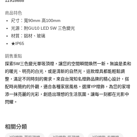
11918688
Apple Pay
商品特色
街口支付
尺寸：寬90mm 高100mm
光源：附GU10 LED 5W 三色變光
悠遊付
材質：鋁材、玻璃
Google Pay
★IP65
全盈+PAY
銷售重點
探索5W三色變光單吸頂燈，讓您的空間瞬間煥然一新。無論是柔和
AFTEE先享後付
的暖光、明亮的白光，或是清新的自然光，這款燈具都能輕鬆調
相關說明
整，滿足不同時刻的需求。來自台灣知名燈飾品牌的精心設計，搭
【關於「AFTEE先享後付」】
ATM付款
AFTEE先享後付是「在收到商品之後才付款」的支付方式。 讓您購物簡單
配時尚簡約的外觀，適合各種家居風格。選擇YP燈飾，為您的家增
便利好安心！
添一抹亮麗的光彩，創造出理想的生活氛圍。讓每一刻都在光影中
１．簡單：不需註冊會員、不需綁卡、不需儲值。
運送方式
２．便利：只要手機號碼，簡訊認證，即可結帳。
閃耀。
３．安心：先確認商品／服務後，再付款。
新竹貨運宅配
每筆NT$180，滿NT$5,000(含以上)免運費
【「AFTEE先享後付」結帳流程】
１．於結帳方式選擇「AFTEE先享後付」後，將跳轉至「AFTEE先享後付」
相關分類
結帳頁面，進行簡訊認證並確認金額後，即可完成結帳。
２．訂單成立數日內，您將收到繳費通知簡訊。