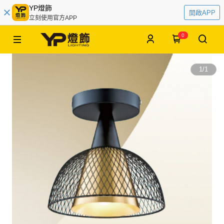
YP燈飾
開啟APP
立刻使用官方APP
0
1
/
1