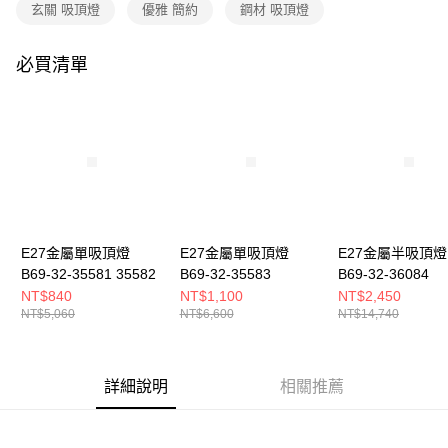
購買商品的店家。未經商家同意取消之訂單仍視為有效，需透過AFTEE先享
玄關 吸頂燈
優雅 簡約
鋼材 吸頂燈
後付繳納相關費用。
※ 交易是否成功請以「AFTEE先享後付 」之結帳頁面顯示為準，若有關於
是否繳費成功／繳費後需取消欲退款等相關疑問，請聯繫「AFTEE先享後付
必買清單
客戶支援中心」
https://netprotections.freshdesk.com/support/home
【注意事項】
１．透過由恩沛科技股份有限公司提供之「AFTEE先享後付」服務完成之交
易，需依本服務之必要範圍內提供個人資料，並將交易相關給付款項請求債
權轉讓予恩沛科技股份有限公司。
２．關於個人資料處理事宜，請瀏覽以下網址：
https://aftee.tw/terms/#terms3
３．未成年的使用者請事先徵得法定代理人或監護人之同意方可使用
「AFTEE先享後付」，若未經同意申辦者引起之損失，本公司不負相關責
E27金屬單吸頂燈
E27金屬單吸頂燈
E27金屬半吸頂燈
任。
B69-32-35581 35582
B69-32-35583
B69-32-36084
４．使用「AFTEE先享後付」時，將依據個別帳號之用戶狀況，依本公司即
時審查核予不同之上限額度；若仍有額度不足之情形，本公司將視審查結果
NT$840
NT$1,100
NT$2,450
請求用戶進行身份認證。
NT$5,060
NT$6,600
NT$14,740
５．嚴禁一人註冊多個帳號或使用他人資訊註冊。若發現惡意使用之情形，
恩沛科技股份有限公司將有權停止該用戶之使用額度並採取法律行動。
詳細說明
相關推薦