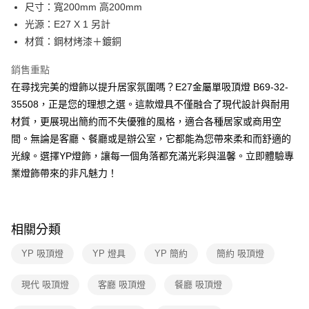
街口支付
尺寸：寬200mm 高200mm
光源：E27 X 1 另計
悠遊付
材質：鋼材烤漆＋鍍銅
Google Pay
銷售重點
全盈+PAY
在尋找完美的燈飾以提升居家氛圍嗎？E27金屬單吸頂燈 B69-32-
35508，正是您的理想之選。這款燈具不僅融合了現代設計與耐用
AFTEE先享後付
材質，更展現出簡約而不失優雅的風格，適合各種居家或商用空
相關說明
間。無論是客廳、餐廳或是辦公室，它都能為您帶來柔和而舒適的
【關於「AFTEE先享後付」】
ATM付款
AFTEE先享後付是「在收到商品之後才付款」的支付方式。 讓您購物簡單
光線。選擇YP燈飾，讓每一個角落都充滿光彩與溫馨。立即體驗專
便利好安心！
業燈飾帶來的非凡魅力！
１．簡單：不需註冊會員、不需綁卡、不需儲值。
運送方式
２．便利：只要手機號碼，簡訊認證，即可結帳。
３．安心：先確認商品／服務後，再付款。
新竹貨運宅配
每筆NT$180，滿NT$5,000(含以上)免運費
【「AFTEE先享後付」結帳流程】
相關分類
１．於結帳方式選擇「AFTEE先享後付」後，將跳轉至「AFTEE先享後付」
結帳頁面，進行簡訊認證並確認金額後，即可完成結帳。
YP 吸頂燈
YP 燈具
YP 簡約
簡約 吸頂燈
２．訂單成立數日內，您將收到繳費通知簡訊。
３．收到繳費通知簡訊後14天內，點擊此簡訊中的連結，可透過四大超商／
現代 吸頂燈
客廳 吸頂燈
餐廳 吸頂燈
ATM／網路銀行／等多元方式進行付款，方視為交易完成。
※ 請注意：結帳手續完成當下不需立刻繳費，但若您需要取消訂單，請聯絡