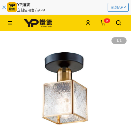
YP燈飾
開啟APP
立刻使用官方APP
0
1
/
1