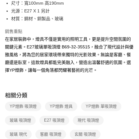
街口支付
尺寸：寬100mm 高190mm
光源：E27 X 1 另計
悠遊付
材質：鋼材、銅製品、玻璃
Google Pay
銷售重點
全盈+PAY
在家居裝飾中，燈具不僅是實用的照明工具，更是提升空間氛圍的
關鍵元素。E27玻璃單吸頂燈 B69-32-35515，融合了現代設計與優
AFTEE先享後付
雅風格，將為您的居家環境帶來獨特的光影效果。無論是客廳、餐
相關說明
廳還是臥室，這款燈具都能完美融入，營造出溫馨舒適的氛圍。選
【關於「AFTEE先享後付」】
ATM付款
AFTEE先享後付是「在收到商品之後才付款」的支付方式。 讓您購物簡單
擇YP燈飾，讓每一個角落都閃耀著藝術的光芒。
便利好安心！
１．簡單：不需註冊會員、不需綁卡、不需儲值。
運送方式
２．便利：只要手機號碼，簡訊認證，即可結帳。
３．安心：先確認商品／服務後，再付款。
新竹貨運宅配
相關分類
每筆NT$180，滿NT$5,000(含以上)免運費
【「AFTEE先享後付」結帳流程】
YP燈飾 吸頂燈
YP燈飾 燈具
YP燈飾 單吸頂燈
１．於結帳方式選擇「AFTEE先享後付」後，將跳轉至「AFTEE先享後付」
結帳頁面，進行簡訊認證並確認金額後，即可完成結帳。
２．訂單成立數日內，您將收到繳費通知簡訊。
玻璃 吸頂燈
E27 吸頂燈
現代 吸頂燈
３．收到繳費通知簡訊後14天內，點擊此簡訊中的連結，可透過四大超商／
ATM／網路銀行／等多元方式進行付款，方視為交易完成。
玻璃 現代
客廳 吸頂燈
玄關 吸頂燈
※ 請注意：結帳手續完成當下不需立刻繳費，但若您需要取消訂單，請聯絡