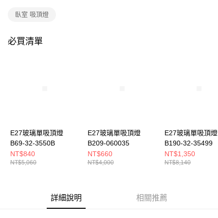
購買商品的店家。未經商家同意取消之訂單仍視為有效，需透過AFTEE先享
後付繳納相關費用。
臥室 吸頂燈
※ 交易是否成功請以「AFTEE先享後付 」之結帳頁面顯示為準，若有關於
是否繳費成功／繳費後需取消欲退款等相關疑問，請聯繫「AFTEE先享後付
客戶支援中心」
https://netprotections.freshdesk.com/support/home
必買清單
【注意事項】
１．透過由恩沛科技股份有限公司提供之「AFTEE先享後付」服務完成之交
易，需依本服務之必要範圍內提供個人資料，並將交易相關給付款項請求債
權轉讓予恩沛科技股份有限公司。
２．關於個人資料處理事宜，請瀏覽以下網址：
https://aftee.tw/terms/#terms3
３．未成年的使用者請事先徵得法定代理人或監護人之同意方可使用
「AFTEE先享後付」，若未經同意申辦者引起之損失，本公司不負相關責
任。
E27玻璃單吸頂燈
E27玻璃單吸頂燈
E27玻璃單吸頂燈
４．使用「AFTEE先享後付」時，將依據個別帳號之用戶狀況，依本公司即
時審查核予不同之上限額度；若仍有額度不足之情形，本公司將視審查結果
B69-32-3550B
B209-060035
B190-32-35499
請求用戶進行身份認證。
NT$840
NT$660
NT$1,350
５．嚴禁一人註冊多個帳號或使用他人資訊註冊。若發現惡意使用之情形，
NT$5,060
NT$4,000
NT$8,140
恩沛科技股份有限公司將有權停止該用戶之使用額度並採取法律行動。
詳細說明
相關推薦