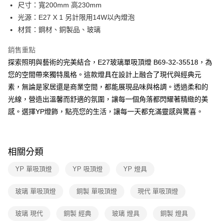
街口支付
尺寸：寬200mm 高230mm
光源：E27 X 1 另計限用14W以內燈泡
悠遊付
材質：鋼材、銅製品、玻璃
Google Pay
銷售重點
全盈+PAY
探索照明與藝術的完美結合，E27玻璃單吸頂燈 B69-32-35518，為
您的空間帶來獨特風格。這款燈具在設計上融合了現代與經典元
AFTEE先享後付
素，無論是家居還是商業空間，都能展現品味與格調。透過柔和的
相關說明
光線，營造出溫馨而舒適的氛圍，讓每一個角落都閃耀著精緻的美
【關於「AFTEE先享後付」】
ATM付款
AFTEE先享後付是「在收到商品之後才付款」的支付方式。 讓您購物簡單
感。選擇YP燈飾，點亮您的生活，讓每一天都充滿靈感與驚喜。
便利好安心！
１．簡單：不需註冊會員、不需綁卡、不需儲值。
運送方式
２．便利：只要手機號碼，簡訊認證，即可結帳。
３．安心：先確認商品／服務後，再付款。
新竹貨運宅配
相關分類
每筆NT$180，滿NT$5,000(含以上)免運費
【「AFTEE先享後付」結帳流程】
YP 單吸頂燈
YP 吸頂燈
YP 燈具
１．於結帳方式選擇「AFTEE先享後付」後，將跳轉至「AFTEE先享後付」
結帳頁面，進行簡訊認證並確認金額後，即可完成結帳。
２．訂單成立數日內，您將收到繳費通知簡訊。
玻璃 單吸頂燈
銅製 單吸頂燈
現代 單吸頂燈
３．收到繳費通知簡訊後14天內，點擊此簡訊中的連結，可透過四大超商／
ATM／網路銀行／等多元方式進行付款，方視為交易完成。
玻璃 現代
銅製 經典
玻璃 燈具
銅製 燈具
※ 請注意：結帳手續完成當下不需立刻繳費，但若您需要取消訂單，請聯絡