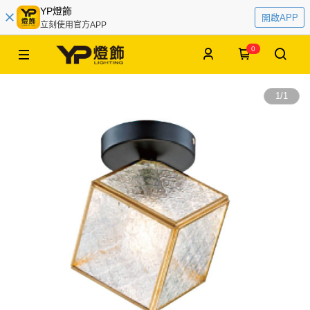
YP燈飾
開啟APP
立刻使用官方APP
0
1
/
1