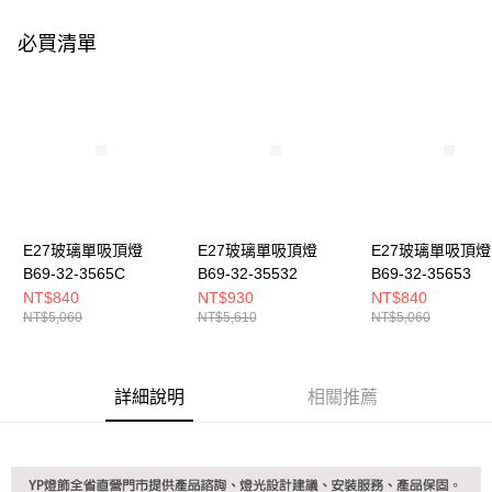
購買商品的店家。未經商家同意取消之訂單仍視為有效，需透過AFTEE先享
後付繳納相關費用。
必買清單
※ 交易是否成功請以「AFTEE先享後付 」之結帳頁面顯示為準，若有關於
是否繳費成功／繳費後需取消欲退款等相關疑問，請聯繫「AFTEE先享後付
客戶支援中心」
https://netprotections.freshdesk.com/support/home
【注意事項】
１．透過由恩沛科技股份有限公司提供之「AFTEE先享後付」服務完成之交
易，需依本服務之必要範圍內提供個人資料，並將交易相關給付款項請求債
權轉讓予恩沛科技股份有限公司。
２．關於個人資料處理事宜，請瀏覽以下網址：
https://aftee.tw/terms/#terms3
３．未成年的使用者請事先徵得法定代理人或監護人之同意方可使用
E27玻璃單吸頂燈
E27玻璃單吸頂燈
E27玻璃單吸頂燈
「AFTEE先享後付」，若未經同意申辦者引起之損失，本公司不負相關責
B69-32-3565C
B69-32-35532
B69-32-35653
任。
NT$840
NT$930
NT$840
４．使用「AFTEE先享後付」時，將依據個別帳號之用戶狀況，依本公司即
NT$5,060
NT$5,610
NT$5,060
時審查核予不同之上限額度；若仍有額度不足之情形，本公司將視審查結果
請求用戶進行身份認證。
５．嚴禁一人註冊多個帳號或使用他人資訊註冊。若發現惡意使用之情形，
恩沛科技股份有限公司將有權停止該用戶之使用額度並採取法律行動。
詳細說明
相關推薦