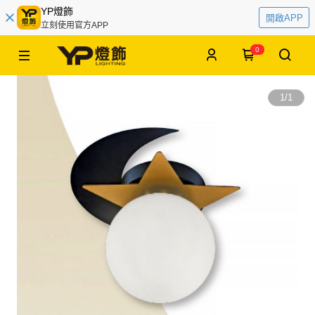
YP燈飾
開啟APP
立刻使用官方APP
0
1
/
1