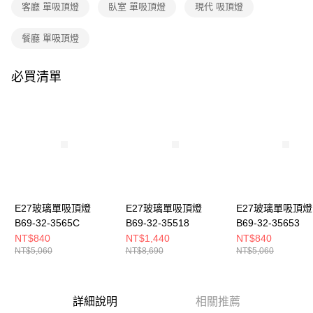
購買商品的店家。未經商家同意取消之訂單仍視為有效，需透過AFTEE先享
客廳 單吸頂燈
臥室 單吸頂燈
現代 吸頂燈
後付繳納相關費用。
※ 交易是否成功請以「AFTEE先享後付 」之結帳頁面顯示為準，若有關於
餐廳 單吸頂燈
是否繳費成功／繳費後需取消欲退款等相關疑問，請聯繫「AFTEE先享後付
客戶支援中心」
https://netprotections.freshdesk.com/support/home
必買清單
【注意事項】
１．透過由恩沛科技股份有限公司提供之「AFTEE先享後付」服務完成之交
易，需依本服務之必要範圍內提供個人資料，並將交易相關給付款項請求債
權轉讓予恩沛科技股份有限公司。
２．關於個人資料處理事宜，請瀏覽以下網址：
https://aftee.tw/terms/#terms3
３．未成年的使用者請事先徵得法定代理人或監護人之同意方可使用
「AFTEE先享後付」，若未經同意申辦者引起之損失，本公司不負相關責
任。
４．使用「AFTEE先享後付」時，將依據個別帳號之用戶狀況，依本公司即
時審查核予不同之上限額度；若仍有額度不足之情形，本公司將視審查結果
E27玻璃單吸頂燈
E27玻璃單吸頂燈
E27玻璃單吸頂燈
請求用戶進行身份認證。
B69-32-3565C
B69-32-35518
B69-32-35653
５．嚴禁一人註冊多個帳號或使用他人資訊註冊。若發現惡意使用之情形，
NT$840
NT$1,440
NT$840
恩沛科技股份有限公司將有權停止該用戶之使用額度並採取法律行動。
NT$5,060
NT$8,690
NT$5,060
詳細說明
相關推薦