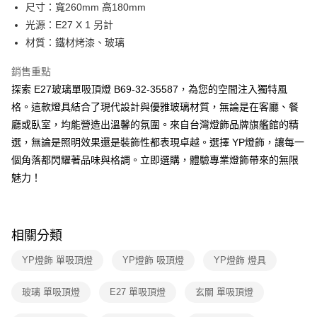
街口支付
尺寸：寬260mm 高180mm
光源：E27 X 1 另計
悠遊付
材質：鐵材烤漆、玻璃
Google Pay
銷售重點
全盈+PAY
探索 E27玻璃單吸頂燈 B69-32-35587，為您的空間注入獨特風
格。這款燈具結合了現代設計與優雅玻璃材質，無論是在客廳、餐
AFTEE先享後付
廳或臥室，均能營造出溫馨的氛圍。來自台灣燈飾品牌旗艦館的精
相關說明
選，無論是照明效果還是裝飾性都表現卓越。選擇 YP燈飾，讓每一
【關於「AFTEE先享後付」】
ATM付款
AFTEE先享後付是「在收到商品之後才付款」的支付方式。 讓您購物簡單
個角落都閃耀著品味與格調。立即選購，體驗專業燈飾帶來的無限
便利好安心！
魅力！
１．簡單：不需註冊會員、不需綁卡、不需儲值。
運送方式
２．便利：只要手機號碼，簡訊認證，即可結帳。
３．安心：先確認商品／服務後，再付款。
新竹貨運宅配
每筆NT$180，滿NT$5,000(含以上)免運費
【「AFTEE先享後付」結帳流程】
相關分類
１．於結帳方式選擇「AFTEE先享後付」後，將跳轉至「AFTEE先享後付」
結帳頁面，進行簡訊認證並確認金額後，即可完成結帳。
YP燈飾 單吸頂燈
YP燈飾 吸頂燈
YP燈飾 燈具
２．訂單成立數日內，您將收到繳費通知簡訊。
３．收到繳費通知簡訊後14天內，點擊此簡訊中的連結，可透過四大超商／
玻璃 單吸頂燈
E27 單吸頂燈
玄關 單吸頂燈
ATM／網路銀行／等多元方式進行付款，方視為交易完成。
※ 請注意：結帳手續完成當下不需立刻繳費，但若您需要取消訂單，請聯絡