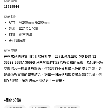
商品編號
LINE Pay
11918544
Apple Pay
商品特色
街口支付
尺寸：寬200mm 高200mm
光源：E27 X 1 另計
悠遊付
材質：鋼材烤漆
Google Pay
★可調角度
全盈+PAY
銷售重點
在追求簡約與實用的北歐設計中，E27北歐風單吸頂燈 B69-32-
AFTEE先享後付
35599 3559A 3559B 藉由其優雅的線條與柔和的光影，為您的居家
相關說明
空間增添一抹清新與舒適。這款燈飾不僅具備出色的照明功能，更
【關於「AFTEE先享後付」】
ATM付款
AFTEE先享後付是「在收到商品之後才付款」的支付方式。 讓您購物簡單
是藝術與實用的完美結合，讓每一個角落都散發出溫馨的氛圍。選
便利好安心！
擇YP燈飾，讓您的家居風格更上一層樓。
１．簡單：不需註冊會員、不需綁卡、不需儲值。
運送方式
２．便利：只要手機號碼，簡訊認證，即可結帳。
３．安心：先確認商品／服務後，再付款。
新竹貨運宅配
每筆NT$180，滿NT$5,000(含以上)免運費
【「AFTEE先享後付」結帳流程】
相關分類
１．於結帳方式選擇「AFTEE先享後付」後，將跳轉至「AFTEE先享後付」
結帳頁面，進行簡訊認證並確認金額後，即可完成結帳。