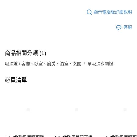
顯示電腦版詳細說明
客服
商品相關分類 (1)
吸頂燈 / 客廳、臥室、廚房、浴室、玄關
單吸頂玄關燈
必買清單