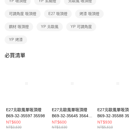
YP 吸頂燈
YP 玄關燈
北歐風 吸頂燈
２．訂單成立數日內，您將收到繳費通知簡訊。
３．收到繳費通知簡訊後14天內，點擊此簡訊中的連結，可透過四大超商／
可調角度 吸頂燈
E27 吸頂燈
烤漆 吸頂燈
ATM／網路銀行／等多元方式進行付款，方視為交易完成。
※ 請注意：結帳手續完成當下不需立刻繳費，但若您需要取消訂單，請聯絡
購買商品的店家。未經商家同意取消之訂單仍視為有效，需透過AFTEE先享
鋼材 吸頂燈
YP 北歐風
YP 可調角度
後付繳納相關費用。
※ 交易是否成功請以「AFTEE先享後付 」之結帳頁面顯示為準，若有關於
YP 烤漆
是否繳費成功／繳費後需取消欲退款等相關疑問，請聯繫「AFTEE先享後付
客戶支援中心」
https://netprotections.freshdesk.com/support/home
必買清單
【注意事項】
１．透過由恩沛科技股份有限公司提供之「AFTEE先享後付」服務完成之交
易，需依本服務之必要範圍內提供個人資料，並將交易相關給付款項請求債
權轉讓予恩沛科技股份有限公司。
２．關於個人資料處理事宜，請瀏覽以下網址：
https://aftee.tw/terms/#terms3
３．未成年的使用者請事先徵得法定代理人或監護人之同意方可使用
「AFTEE先享後付」，若未經同意申辦者引起之損失，本公司不負相關責
任。
４．使用「AFTEE先享後付」時，將依據個別帳號之用戶狀況，依本公司即
時審查核予不同之上限額度；若仍有額度不足之情形，本公司將視審查結果
E27北歐風單吸頂燈
E27北歐風單吸頂燈
E27北歐風單吸
請求用戶進行身份認證。
B69-32-35597 35598
B69-32-35645 35646
B69-32-35588 3
５．嚴禁一人註冊多個帳號或使用他人資訊註冊。若發現惡意使用之情形，
35647
NT$600
NT$600
NT$930
恩沛科技股份有限公司將有權停止該用戶之使用額度並採取法律行動。
NT$3,630
NT$3,630
NT$5,610