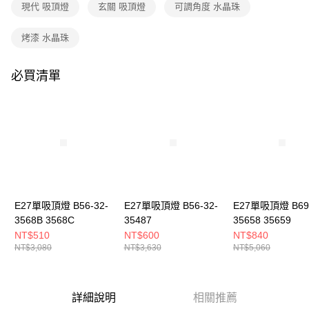
購買商品的店家。未經商家同意取消之訂單仍視為有效，需透過AFTEE先享
現代 吸頂燈
玄關 吸頂燈
可調角度 水晶珠
後付繳納相關費用。
※ 交易是否成功請以「AFTEE先享後付 」之結帳頁面顯示為準，若有關於
烤漆 水晶珠
是否繳費成功／繳費後需取消欲退款等相關疑問，請聯繫「AFTEE先享後付
客戶支援中心」
https://netprotections.freshdesk.com/support/home
必買清單
【注意事項】
１．透過由恩沛科技股份有限公司提供之「AFTEE先享後付」服務完成之交
易，需依本服務之必要範圍內提供個人資料，並將交易相關給付款項請求債
權轉讓予恩沛科技股份有限公司。
２．關於個人資料處理事宜，請瀏覽以下網址：
https://aftee.tw/terms/#terms3
３．未成年的使用者請事先徵得法定代理人或監護人之同意方可使用
「AFTEE先享後付」，若未經同意申辦者引起之損失，本公司不負相關責
任。
４．使用「AFTEE先享後付」時，將依據個別帳號之用戶狀況，依本公司即
時審查核予不同之上限額度；若仍有額度不足之情形，本公司將視審查結果
E27單吸頂燈 B56-32-
E27單吸頂燈 B56-32-
E27單吸頂燈 B69-
請求用戶進行身份認證。
3568B 3568C
35487
35658 35659
５．嚴禁一人註冊多個帳號或使用他人資訊註冊。若發現惡意使用之情形，
NT$510
NT$600
NT$840
恩沛科技股份有限公司將有權停止該用戶之使用額度並採取法律行動。
NT$3,080
NT$3,630
NT$5,060
詳細說明
相關推薦