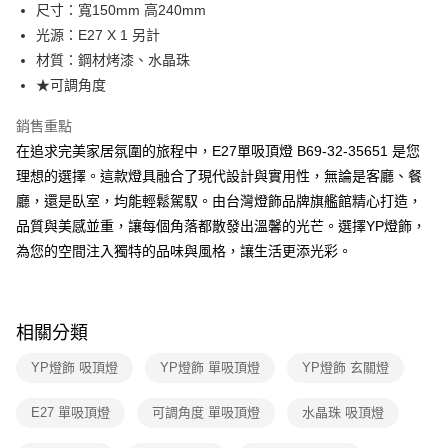
街口支付
尺寸：寬150mm 高240mm
光源：E27 X 1 另計
悠遊付
材質：鋼材烤漆、水晶珠
Google Pay
★可調角度
全盈+PAY
銷售重點
在追求完美家居氛圍的旅程中，E27單吸頂燈 B69-32-35651 是您
AFTEE先享後付
理想的選擇。這款燈具融合了現代設計與實用性，無論是客廳、餐
相關說明
廳，還是臥室，均能輕鬆駕馭。由台灣燈飾品牌旗艦館精心打造，
【關於「AFTEE先享後付」】
ATM付款
AFTEE先享後付是「在收到商品之後才付款」的支付方式。 讓您購物簡單
品質與美感並重，讓每個角落都散發出溫馨的光芒。選擇YP燈飾，
便利好安心！
為您的空間注入獨特的品味與風格，讓生活更添光彩。
１．簡單：不需註冊會員、不需綁卡、不需儲值。
運送方式
２．便利：只要手機號碼，簡訊認證，即可結帳。
３．安心：先確認商品／服務後，再付款。
新竹貨運宅配
每筆NT$180，滿NT$5,000(含以上)免運費
【「AFTEE先享後付」結帳流程】
相關分類
１．於結帳方式選擇「AFTEE先享後付」後，將跳轉至「AFTEE先享後付」
結帳頁面，進行簡訊認證並確認金額後，即可完成結帳。
YP燈飾 吸頂燈
YP燈飾 單吸頂燈
YP燈飾 玄關燈
２．訂單成立數日內，您將收到繳費通知簡訊。
３．收到繳費通知簡訊後14天內，點擊此簡訊中的連結，可透過四大超商／
E27 單吸頂燈
可調角度 單吸頂燈
水晶珠 吸頂燈
ATM／網路銀行／等多元方式進行付款，方視為交易完成。
※ 請注意：結帳手續完成當下不需立刻繳費，但若您需要取消訂單，請聯絡