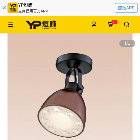
YP燈飾
開啟APP
立刻使用官方APP
0
1
/
1