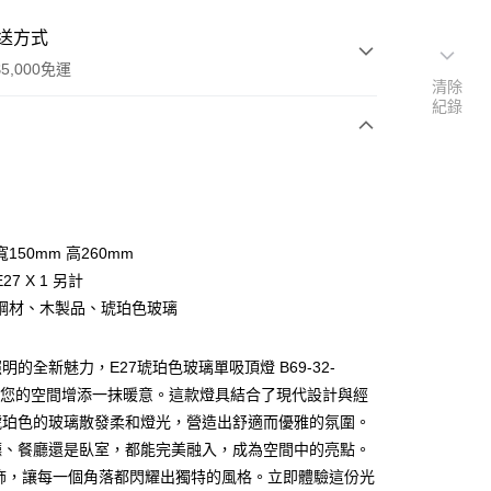
送方式
5,000免運
清除
紀錄
次付款
150mm 高260mm
27 X 1 另計
鋼材、木製品、琥珀色玻璃
明的全新魅力，E27琥珀色玻璃單吸頂燈 B69-32-
y
，為您的空間增添一抹暖意。這款燈具結合了現代設計與經
琥珀色的玻璃散發柔和燈光，營造出舒適而優雅的氛圍。
享後付
廳、餐廳還是臥室，都能完美融入，成為空間中的亮點。
燈飾，讓每一個角落都閃耀出獨特的風格。立即體驗這份光