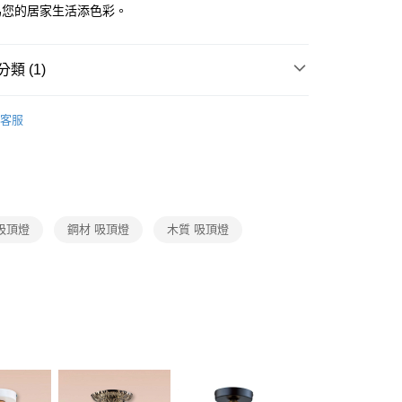
FTEE先享後付」】
為您的居家生活添色彩。
先享後付是「在收到商品之後才付款」的支付方式。 讓您購物簡單
心！
：不需註冊會員、不需綁卡、不需儲值。
類 (1)
：只要手機號碼，簡訊認證，即可結帳。
：先確認商品／服務後，再付款。
 客廳、臥室、廚房、浴室、玄關
單吸頂玄關燈
宅配
EE先享後付」結帳流程】
客服
80，滿NT$5,000(含以上)免運費
方式選擇「AFTEE先享後付」後，將跳轉至「AFTEE先享後
頁面，進行簡訊認證並確認金額後，即可完成結帳。
成立數日內，您將收到繳費通知簡訊。
費通知簡訊後14天內，點擊此簡訊中的連結，可透過四大超商
網路銀行／等多元方式進行付款，方視為交易完成。
：結帳手續完成當下不需立刻繳費，但若您需要取消訂單，請聯
吸頂燈
鋼材 吸頂燈
木質 吸頂燈
的店家。未經商家同意取消之訂單仍視為有效，需透過AFTEE
繳納相關費用。
否成功請以「AFTEE先享後付 」之結帳頁面顯示為準，若有關於
功／繳費後需取消欲退款等相關疑問，請聯繫「AFTEE先享後
援中心」
https://netprotections.freshdesk.com/support/home
項】
恩沛科技股份有限公司提供之「AFTEE先享後付」服務完成之
依本服務之必要範圍內提供個人資料，並將交易相關給付款項請
讓予恩沛科技股份有限公司。
個人資料處理事宜，請瀏覽以下網址：