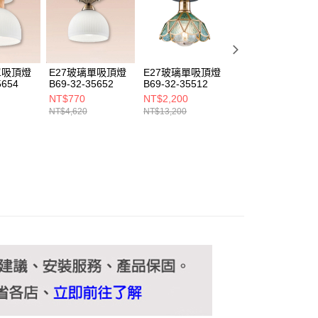
ee.tw/terms/#terms3
年的使用者請事先徵得法定代理人或監護人之同意方可使用
E先享後付」，若未經同意申辦者引起之損失，本公司不負相關責
AFTEE先享後付」時，將依據個別帳號之用戶狀況，依本公司
核予不同之上限額度；若仍有額度不足之情形，本公司將視審查
單吸頂燈
E27玻璃單吸頂燈
E27玻璃單吸頂燈
E27玻璃單吸頂燈
用戶進行身份認證。
5654
B69-32-35652
B69-32-35512
B69-32-3550B
一人註冊多個帳號或使用他人資訊註冊。若發現惡意使用之情
NT$770
NT$2,200
NT$840
科技股份有限公司將有權停止該用戶之使用額度並採取法律行
NT$4,620
NT$13,200
NT$5,060