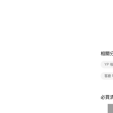
相關
YP 
客廳
必買