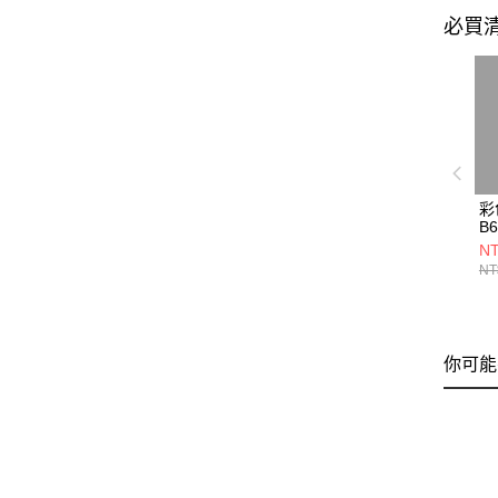
必買
彩
B6
NT
NT
你可能