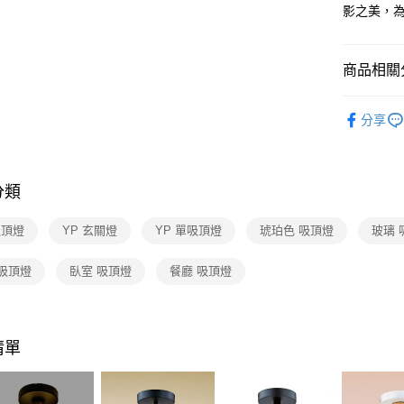
【關於「A
影之美，
ATM付款
AFTEE
便利好安
１．簡單
商品相關分
２．便利
運送方式
３．安心
吸頂燈 /
新竹貨運
【「AFT
分享
每筆NT$1
１．於結帳
付」結帳
２．訂單
３．收到繳
分類
／ATM／
※ 請注意
吸頂燈
YP 玄關燈
YP 單吸頂燈
琥珀色 吸頂燈
玻璃 
絡購買商品
先享後付
※ 交易是
 吸頂燈
臥室 吸頂燈
餐廳 吸頂燈
是否繳費成
付客戶支
【注意事
清單
１．透過由
交易，需
求債權轉
２．關於