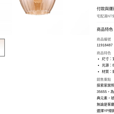
付款與運
宅配滿NT$
付款方式
商品特色
信用卡一
商品編號
11918487
LINE Pay
商品特色
Apple Pay
尺寸：寬
光源：E
街口支付
材質：
悠遊付
銷售重點
探索家居照
Google Pa
35655
全盈+PAY
典元素，
AFTEE先
無論是客
相關說明
選擇YP