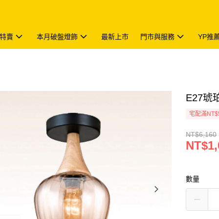
特賣
本月破盤燈飾
最新上市
門市與服務
YP推
E27琥
宅配滿NT$
NT$6,160
NT$1,
數量