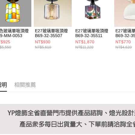
https://aft
３．未成
「AFTE
任。
４．使用「
即時審查
色玻璃單吸頂燈
E27玻璃單吸頂燈
E27玻璃單吸頂燈
E27玻璃
結果請求
9-MM-0053
B69-32-35507
B69-32-35511
B69-32-3
５．嚴禁
$925
NT$930
NT$1,870
NT$770
形，恩沛
$5,550
NT$5,610
NT$11,220
NT$4,620
動。
說明
相關推薦