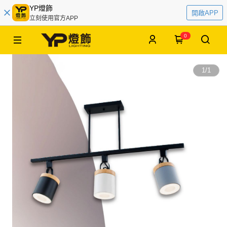
YP燈飾
開啟APP
立刻使用官方APP
0
1
/
1