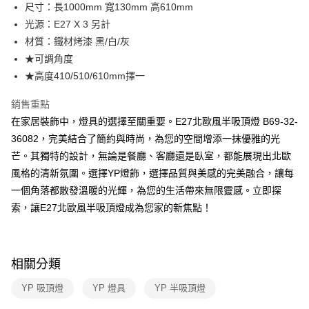
街口支付
尺寸：長1000mm 寬130mm 高610mm
光源：E27 X 3 另計
悠遊付
材質：鐵材烤漆 黑/白/灰
Google Pay
★可調角度
★高度410/510/610mm擇一
全盈+PAY
銷售重點
AFTEE先享後付
在家居裝飾中，燈具的選擇至關重要。E27北歐風半吸頂燈 B69-32-
相關說明
36082，完美結合了簡約與時尚，為您的空間增添一抹優雅的光
【關於「AFTEE先享後付」】
ATM付款
AFTEE先享後付是「在收到商品之後才付款」的支付方式。 讓您購物簡單
芒。其獨特的設計，無論是餐廳、客廳還是臥室，都能展現出北歐
便利好安心！
風格的清新氛圍。選擇YP燈飾，選擇品質與美感的完美融合，讓每
１．簡單：不需註冊會員、不需綁卡、不需儲值。
運送方式
２．便利：只要手機號碼，簡訊認證，即可結帳。
一個角落都散發溫暖的光輝，為您的生活帶來無限靈感。立即探
３．安心：先確認商品／服務後，再付款。
新竹貨運宅配
索，讓E27北歐風半吸頂燈成為您家的新焦點！
每筆NT$180，滿NT$5,000(含以上)免運費
【「AFTEE先享後付」結帳流程】
１．於結帳方式選擇「AFTEE先享後付」後，將跳轉至「AFTEE先享後付」
結帳頁面，進行簡訊認證並確認金額後，即可完成結帳。
相關分類
２．訂單成立數日內，您將收到繳費通知簡訊。
３．收到繳費通知簡訊後14天內，點擊此簡訊中的連結，可透過四大超商／
ATM／網路銀行／等多元方式進行付款，方視為交易完成。
YP 吸頂燈
YP 燈具
YP 半吸頂燈
※ 請注意：結帳手續完成當下不需立刻繳費，但若您需要取消訂單，請聯絡