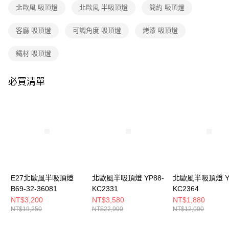
購買商品的店家。未經商家同意取消之訂單仍視為有效，需透過AFTEE先享
北歐風 吸頂燈
北歐風 半吸頂燈
簡約 吸頂燈
後付繳納相關費用。
※ 交易是否成功請以「AFTEE先享後付 」之結帳頁面顯示為準，若有關於
是否繳費成功／繳費後需取消欲退款等相關疑問，請聯繫「AFTEE先享後付
客廳 吸頂燈
可調角度 吸頂燈
烤漆 吸頂燈
客戶支援中心」
https://netprotections.freshdesk.com/support/home
鐵材 吸頂燈
【注意事項】
１．透過由恩沛科技股份有限公司提供之「AFTEE先享後付」服務完成之交
易，需依本服務之必要範圍內提供個人資料，並將交易相關給付款項請求債
必買清單
權轉讓予恩沛科技股份有限公司。
２．關於個人資料處理事宜，請瀏覽以下網址：
https://aftee.tw/terms/#terms3
３．未成年的使用者請事先徵得法定代理人或監護人之同意方可使用
「AFTEE先享後付」，若未經同意申辦者引起之損失，本公司不負相關責
任。
４．使用「AFTEE先享後付」時，將依據個別帳號之用戶狀況，依本公司即
時審查核予不同之上限額度；若仍有額度不足之情形，本公司將視審查結果
請求用戶進行身份認證。
５．嚴禁一人註冊多個帳號或使用他人資訊註冊。若發現惡意使用之情形，
恩沛科技股份有限公司將有權停止該用戶之使用額度並採取法律行動。
E27北歐風半吸頂燈
北歐風半吸頂燈 YP88-
北歐風半吸頂燈 YP
B69-32-36081
KC2331
KC2364
NT$3,200
NT$3,580
NT$1,880
NT$19,250
NT$22,900
NT$12,000