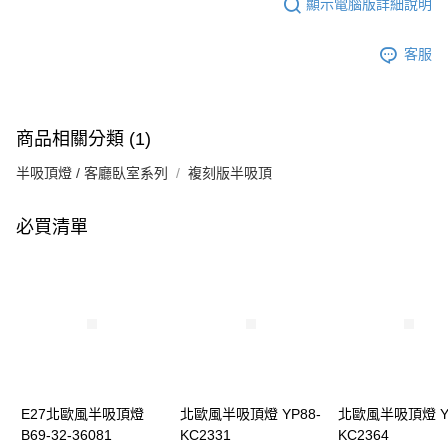
顯示電腦版詳細說明
客服
商品相關分類 (1)
半吸頂燈 / 客廳臥室系列
複刻版半吸頂
必買清單
E27北歐風半吸頂燈
北歐風半吸頂燈 YP88-
北歐風半吸頂燈 YP
B69-32-36081
KC2331
KC2364