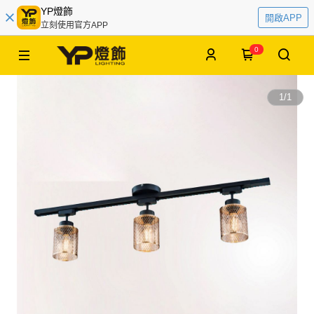
YP燈飾
開啟APP
立刻使用官方APP
0
1
/
1