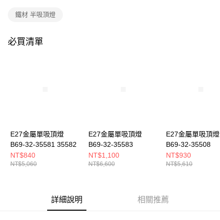
購買商品的店家。未經商家同意取消之訂單仍視為有效，需透過AFTEE先享
後付繳納相關費用。
鐵材 半吸頂燈
※ 交易是否成功請以「AFTEE先享後付 」之結帳頁面顯示為準，若有關於
是否繳費成功／繳費後需取消欲退款等相關疑問，請聯繫「AFTEE先享後付
客戶支援中心」
https://netprotections.freshdesk.com/support/home
必買清單
【注意事項】
１．透過由恩沛科技股份有限公司提供之「AFTEE先享後付」服務完成之交
易，需依本服務之必要範圍內提供個人資料，並將交易相關給付款項請求債
權轉讓予恩沛科技股份有限公司。
２．關於個人資料處理事宜，請瀏覽以下網址：
https://aftee.tw/terms/#terms3
３．未成年的使用者請事先徵得法定代理人或監護人之同意方可使用
「AFTEE先享後付」，若未經同意申辦者引起之損失，本公司不負相關責
任。
E27金屬單吸頂燈
E27金屬單吸頂燈
E27金屬單吸頂燈
４．使用「AFTEE先享後付」時，將依據個別帳號之用戶狀況，依本公司即
時審查核予不同之上限額度；若仍有額度不足之情形，本公司將視審查結果
B69-32-35581 35582
B69-32-35583
B69-32-35508
請求用戶進行身份認證。
NT$840
NT$1,100
NT$930
５．嚴禁一人註冊多個帳號或使用他人資訊註冊。若發現惡意使用之情形，
NT$5,060
NT$6,600
NT$5,610
恩沛科技股份有限公司將有權停止該用戶之使用額度並採取法律行動。
詳細說明
相關推薦