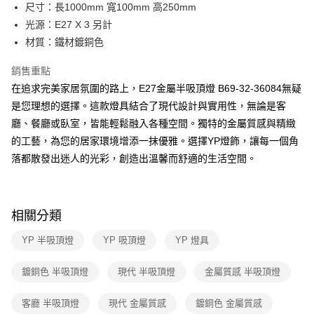
街口支付
尺寸：長1000mm 寬100mm 高250mm
光源：E27 X 3 另計
悠遊付
材質：鐵材鍍銅色
Google Pay
銷售重點
全盈+PAY
在追求完美家居氛圍的路上，E27金屬半吸頂燈 B69-32-36084無疑
是您理想的選擇。這款燈具結合了現代設計與實用性，無論是客
AFTEE先享後付
廳、餐廳或臥室，皆能輕鬆融入各種空間。獨特的金屬質感與精緻
相關說明
的工藝，為您的居家環境增添一抹優雅。選擇YP燈飾，讓每一個角
【關於「AFTEE先享後付」】
ATM付款
AFTEE先享後付是「在收到商品之後才付款」的支付方式。 讓您購物簡單
落都散發出迷人的光彩，創造出溫馨而舒適的生活空間。
便利好安心！
１．簡單：不需註冊會員、不需綁卡、不需儲值。
運送方式
２．便利：只要手機號碼，簡訊認證，即可結帳。
３．安心：先確認商品／服務後，再付款。
新竹貨運宅配
相關分類
每筆NT$180，滿NT$5,000(含以上)免運費
【「AFTEE先享後付」結帳流程】
YP 半吸頂燈
YP 吸頂燈
YP 燈具
１．於結帳方式選擇「AFTEE先享後付」後，將跳轉至「AFTEE先享後付」
結帳頁面，進行簡訊認證並確認金額後，即可完成結帳。
２．訂單成立數日內，您將收到繳費通知簡訊。
鍍銅色 半吸頂燈
現代 半吸頂燈
金屬質感 半吸頂燈
３．收到繳費通知簡訊後14天內，點擊此簡訊中的連結，可透過四大超商／
ATM／網路銀行／等多元方式進行付款，方視為交易完成。
客廳 半吸頂燈
現代 金屬質感
鍍銅色 金屬質感
※ 請注意：結帳手續完成當下不需立刻繳費，但若您需要取消訂單，請聯絡