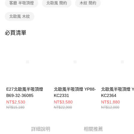
購買商品的店家。未經商家同意取消之訂單仍視為有效，需透過AFTEE先享
客廳 半吸頂燈
北歐風 簡約
木紋 簡約
後付繳納相關費用。
※ 交易是否成功請以「AFTEE先享後付 」之結帳頁面顯示為準，若有關於
北歐風 木紋
是否繳費成功／繳費後需取消欲退款等相關疑問，請聯繫「AFTEE先享後付
客戶支援中心」
https://netprotections.freshdesk.com/support/home
必買清單
【注意事項】
１．透過由恩沛科技股份有限公司提供之「AFTEE先享後付」服務完成之交
易，需依本服務之必要範圍內提供個人資料，並將交易相關給付款項請求債
權轉讓予恩沛科技股份有限公司。
２．關於個人資料處理事宜，請瀏覽以下網址：
https://aftee.tw/terms/#terms3
３．未成年的使用者請事先徵得法定代理人或監護人之同意方可使用
「AFTEE先享後付」，若未經同意申辦者引起之損失，本公司不負相關責
任。
４．使用「AFTEE先享後付」時，將依據個別帳號之用戶狀況，依本公司即
時審查核予不同之上限額度；若仍有額度不足之情形，本公司將視審查結果
E27北歐風半吸頂燈
北歐風半吸頂燈 YP88-
北歐風半吸頂燈 YP
請求用戶進行身份認證。
B69-32-36085
KC2331
KC2364
５．嚴禁一人註冊多個帳號或使用他人資訊註冊。若發現惡意使用之情形，
NT$2,530
NT$3,580
NT$1,880
恩沛科技股份有限公司將有權停止該用戶之使用額度並採取法律行動。
NT$15,180
NT$22,900
NT$12,000
詳細說明
相關推薦