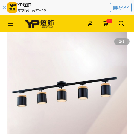
YP燈飾
開啟APP
立刻使用官方APP
0
1
/
1