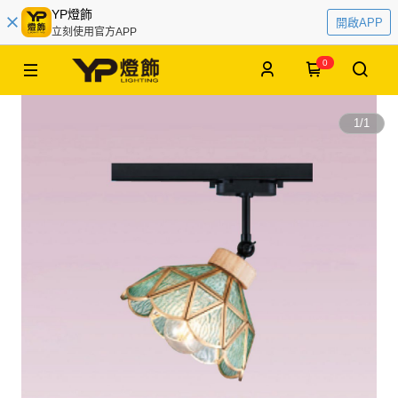
YP燈飾
開啟APP
立刻使用官方APP
0
1
/
1