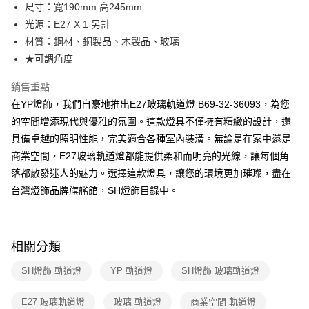
街口支付
尺寸：寬190mm 高245mm
光源：E27 X 1 另計
悠遊付
材質：鋼材、銅製品、木製品、玻璃
Google Pay
★可調角度
全盈+PAY
銷售重點
在YP燈飾，我們自豪地推出E27玻璃軌道燈 B69-32-36093，為您
AFTEE先享後付
的空間增添現代與優雅的氛圍。這款燈具不僅擁有精緻的設計，還
相關說明
具備卓越的照明性能，完美適合各種室內裝潢。無論是在家中還是
【關於「AFTEE先享後付」】
ATM付款
AFTEE先享後付是「在收到商品之後才付款」的支付方式。 讓您購物簡單
商業空間，E27玻璃軌道燈都能提供柔和而明亮的光線，讓每個角
便利好安心！
落都散發迷人的魅力。選擇這款燈具，讓您的環境更加璀璨，盡在
１．簡單：不需註冊會員、不需綁卡、不需儲值。
運送方式
２．便利：只要手機號碼，簡訊認證，即可結帳。
台灣燈飾品牌旗艦館，SH燈飾目錄中。
３．安心：先確認商品／服務後，再付款。
新竹貨運宅配
每筆NT$180，滿NT$5,000(含以上)免運費
【「AFTEE先享後付」結帳流程】
１．於結帳方式選擇「AFTEE先享後付」後，將跳轉至「AFTEE先享後付」
相關分類
結帳頁面，進行簡訊認證並確認金額後，即可完成結帳。
２．訂單成立數日內，您將收到繳費通知簡訊。
SH燈飾 軌道燈
YP 軌道燈
SH燈飾 玻璃軌道燈
３．收到繳費通知簡訊後14天內，點擊此簡訊中的連結，可透過四大超商／
ATM／網路銀行／等多元方式進行付款，方視為交易完成。
※ 請注意：結帳手續完成當下不需立刻繳費，但若您需要取消訂單，請聯絡
E27 玻璃軌道燈
玻璃 軌道燈
商業空間 軌道燈