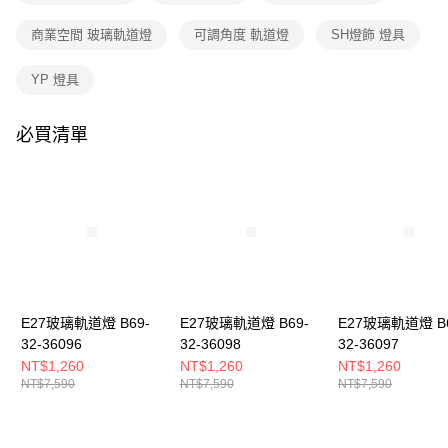
購買商品的店家。未經商家同意取消之訂單仍視為有效，需透過AFTEE先享
後付繳納相關費用。
商業空間 玻璃軌道燈
可調角度 軌道燈
SH燈飾 燈具
※ 交易是否成功請以「AFTEE先享後付 」之結帳頁面顯示為準，若有關於
是否繳費成功／繳費後需取消欲退款等相關疑問，請聯繫「AFTEE先享後付
客戶支援中心」
https://netprotections.freshdesk.com/support/home
YP 燈具
【注意事項】
１．透過由恩沛科技股份有限公司提供之「AFTEE先享後付」服務完成之交
必買清單
易，需依本服務之必要範圍內提供個人資料，並將交易相關給付款項請求債
權轉讓予恩沛科技股份有限公司。
２．關於個人資料處理事宜，請瀏覽以下網址：
https://aftee.tw/terms/#terms3
３．未成年的使用者請事先徵得法定代理人或監護人之同意方可使用
「AFTEE先享後付」，若未經同意申辦者引起之損失，本公司不負相關責
任。
４．使用「AFTEE先享後付」時，將依據個別帳號之用戶狀況，依本公司即
時審查核予不同之上限額度；若仍有額度不足之情形，本公司將視審查結果
請求用戶進行身份認證。
E27玻璃軌道燈 B69-
E27玻璃軌道燈 B69-
E27玻璃軌道燈 B6
５．嚴禁一人註冊多個帳號或使用他人資訊註冊。若發現惡意使用之情形，
32-36096
32-36098
32-36097
恩沛科技股份有限公司將有權停止該用戶之使用額度並採取法律行動。
NT$1,260
NT$1,260
NT$1,260
NT$7,590
NT$7,590
NT$7,590