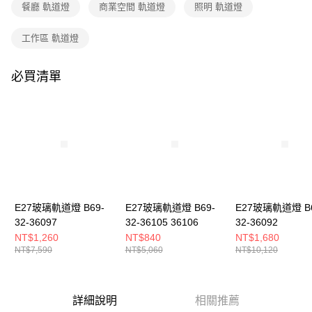
購買商品的店家。未經商家同意取消之訂單仍視為有效，需透過AFTEE先享
餐廳 軌道燈
商業空間 軌道燈
照明 軌道燈
後付繳納相關費用。
※ 交易是否成功請以「AFTEE先享後付 」之結帳頁面顯示為準，若有關於
工作區 軌道燈
是否繳費成功／繳費後需取消欲退款等相關疑問，請聯繫「AFTEE先享後付
客戶支援中心」
https://netprotections.freshdesk.com/support/home
必買清單
【注意事項】
１．透過由恩沛科技股份有限公司提供之「AFTEE先享後付」服務完成之交
易，需依本服務之必要範圍內提供個人資料，並將交易相關給付款項請求債
權轉讓予恩沛科技股份有限公司。
２．關於個人資料處理事宜，請瀏覽以下網址：
https://aftee.tw/terms/#terms3
３．未成年的使用者請事先徵得法定代理人或監護人之同意方可使用
「AFTEE先享後付」，若未經同意申辦者引起之損失，本公司不負相關責
任。
４．使用「AFTEE先享後付」時，將依據個別帳號之用戶狀況，依本公司即
時審查核予不同之上限額度；若仍有額度不足之情形，本公司將視審查結果
E27玻璃軌道燈 B69-
E27玻璃軌道燈 B69-
E27玻璃軌道燈 B6
請求用戶進行身份認證。
32-36097
32-36105 36106
32-36092
５．嚴禁一人註冊多個帳號或使用他人資訊註冊。若發現惡意使用之情形，
NT$1,260
NT$840
NT$1,680
恩沛科技股份有限公司將有權停止該用戶之使用額度並採取法律行動。
NT$7,590
NT$5,060
NT$10,120
詳細說明
相關推薦