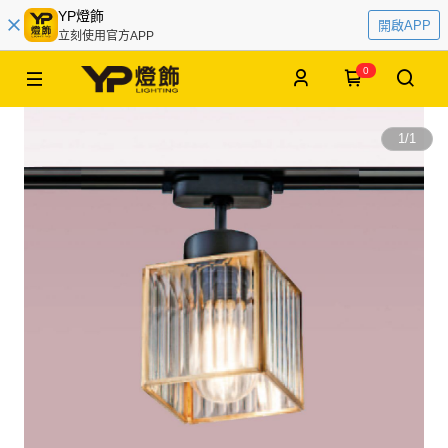
YP燈飾
開啟APP
立刻使用官方APP
0
1
/
1