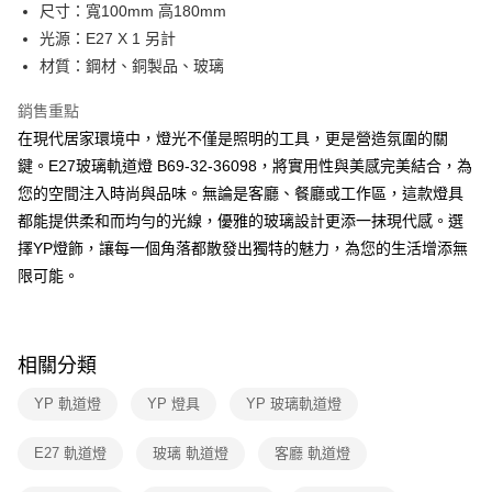
街口支付
尺寸：寬100mm 高180mm
光源：E27 X 1 另計
悠遊付
材質：鋼材、銅製品、玻璃
Google Pay
銷售重點
全盈+PAY
在現代居家環境中，燈光不僅是照明的工具，更是營造氛圍的關
鍵。E27玻璃軌道燈 B69-32-36098，將實用性與美感完美結合，為
AFTEE先享後付
您的空間注入時尚與品味。無論是客廳、餐廳或工作區，這款燈具
相關說明
都能提供柔和而均勻的光線，優雅的玻璃設計更添一抹現代感。選
【關於「AFTEE先享後付」】
ATM付款
AFTEE先享後付是「在收到商品之後才付款」的支付方式。 讓您購物簡單
擇YP燈飾，讓每一個角落都散發出獨特的魅力，為您的生活增添無
便利好安心！
限可能。
１．簡單：不需註冊會員、不需綁卡、不需儲值。
運送方式
２．便利：只要手機號碼，簡訊認證，即可結帳。
３．安心：先確認商品／服務後，再付款。
新竹貨運宅配
每筆NT$180，滿NT$5,000(含以上)免運費
【「AFTEE先享後付」結帳流程】
相關分類
１．於結帳方式選擇「AFTEE先享後付」後，將跳轉至「AFTEE先享後付」
結帳頁面，進行簡訊認證並確認金額後，即可完成結帳。
YP 軌道燈
YP 燈具
YP 玻璃軌道燈
２．訂單成立數日內，您將收到繳費通知簡訊。
３．收到繳費通知簡訊後14天內，點擊此簡訊中的連結，可透過四大超商／
E27 軌道燈
玻璃 軌道燈
客廳 軌道燈
ATM／網路銀行／等多元方式進行付款，方視為交易完成。
※ 請注意：結帳手續完成當下不需立刻繳費，但若您需要取消訂單，請聯絡