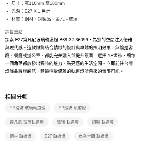
街口支付
尺寸：寬110mm 高180mm
光源：E27 X 1 另計
悠遊付
材質：鋼材、銅製品、第凡尼玻璃
Google Pay
銷售重點
全盈+PAY
探索 E27第凡尼玻璃軌道燈 B69-32-36099，為您的空間注入優雅
與現代感。這款燈飾結合精緻的設計與卓越的照明效果，無論是客
AFTEE先享後付
廳、餐廳或辦公室，都能完美融入並提升氛圍。選擇 YP燈飾，讓每
相關說明
一個角落都散發出獨特的魅力，點亮您的生活空間。立即前往台灣
【關於「AFTEE先享後付」】
ATM付款
AFTEE先享後付是「在收到商品之後才付款」的支付方式。 讓您購物簡單
燈飾品牌旗艦館，體驗這款優雅的軌道燈所帶來的無限可能。
便利好安心！
１．簡單：不需註冊會員、不需綁卡、不需儲值。
運送方式
２．便利：只要手機號碼，簡訊認證，即可結帳。
３．安心：先確認商品／服務後，再付款。
新竹貨運宅配
相關分類
每筆NT$180，滿NT$5,000(含以上)免運費
【「AFTEE先享後付」結帳流程】
YP燈飾 玻璃軌道燈
YP燈飾 軌道燈
１．於結帳方式選擇「AFTEE先享後付」後，將跳轉至「AFTEE先享後付」
結帳頁面，進行簡訊認證並確認金額後，即可完成結帳。
２．訂單成立數日內，您將收到繳費通知簡訊。
第凡尼 玻璃軌道燈
玻璃 軌道燈
銅製 軌道燈
３．收到繳費通知簡訊後14天內，點擊此簡訊中的連結，可透過四大超商／
ATM／網路銀行／等多元方式進行付款，方視為交易完成。
鋼材 軌道燈
E27 軌道燈
商業空間 軌道燈
※ 請注意：結帳手續完成當下不需立刻繳費，但若您需要取消訂單，請聯絡