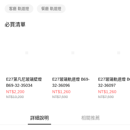
購買商品的店家。未經商家同意取消之訂單仍視為有效，需透過AFTEE先享
後付繳納相關費用。
客廳 軌道燈
餐廳 軌道燈
※ 交易是否成功請以「AFTEE先享後付 」之結帳頁面顯示為準，若有關於
是否繳費成功／繳費後需取消欲退款等相關疑問，請聯繫「AFTEE先享後付
客戶支援中心」
https://netprotections.freshdesk.com/support/home
必買清單
【注意事項】
１．透過由恩沛科技股份有限公司提供之「AFTEE先享後付」服務完成之交
易，需依本服務之必要範圍內提供個人資料，並將交易相關給付款項請求債
權轉讓予恩沛科技股份有限公司。
２．關於個人資料處理事宜，請瀏覽以下網址：
https://aftee.tw/terms/#terms3
３．未成年的使用者請事先徵得法定代理人或監護人之同意方可使用
「AFTEE先享後付」，若未經同意申辦者引起之損失，本公司不負相關責
任。
E27第凡尼玻璃壁燈
E27玻璃軌道燈 B69-
E27玻璃軌道燈 B6
４．使用「AFTEE先享後付」時，將依據個別帳號之用戶狀況，依本公司即
時審查核予不同之上限額度；若仍有額度不足之情形，本公司將視審查結果
B69-32-35034
32-36096
32-36097
請求用戶進行身份認證。
NT$2,200
NT$1,260
NT$1,260
５．嚴禁一人註冊多個帳號或使用他人資訊註冊。若發現惡意使用之情形，
NT$13,200
NT$7,590
NT$7,590
恩沛科技股份有限公司將有權停止該用戶之使用額度並採取法律行動。
詳細說明
相關推薦