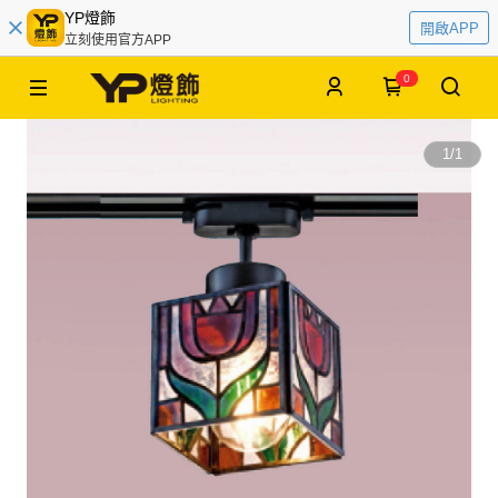
YP燈飾
開啟APP
立刻使用官方APP
0
1
/
1