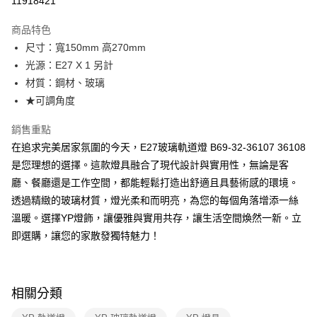
11918421
Apple Pay
商品特色
街口支付
尺寸：寬150mm 高270mm
光源：E27 X 1 另計
悠遊付
材質：鋼材、玻璃
Google Pay
★可調角度
全盈+PAY
銷售重點
在追求完美居家氛圍的今天，E27玻璃軌道燈 B69-32-36107 36108
AFTEE先享後付
是您理想的選擇。這款燈具融合了現代設計與實用性，無論是客
相關說明
廳、餐廳還是工作空間，都能輕鬆打造出舒適且具藝術感的環境。
【關於「AFTEE先享後付」】
ATM付款
AFTEE先享後付是「在收到商品之後才付款」的支付方式。 讓您購物簡單
透過精緻的玻璃材質，燈光柔和而明亮，為您的每個角落增添一絲
便利好安心！
溫暖。選擇YP燈飾，讓優雅與實用共存，讓生活空間煥然一新。立
１．簡單：不需註冊會員、不需綁卡、不需儲值。
運送方式
２．便利：只要手機號碼，簡訊認證，即可結帳。
即選購，讓您的家散發獨特魅力！
３．安心：先確認商品／服務後，再付款。
新竹貨運宅配
每筆NT$180，滿NT$5,000(含以上)免運費
【「AFTEE先享後付」結帳流程】
１．於結帳方式選擇「AFTEE先享後付」後，將跳轉至「AFTEE先享後付」
相關分類
結帳頁面，進行簡訊認證並確認金額後，即可完成結帳。
２．訂單成立數日內，您將收到繳費通知簡訊。