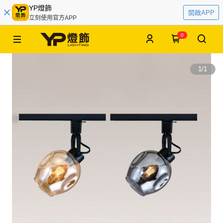
YP燈飾
開啟APP
立刻使用官方APP
0
1
/
1