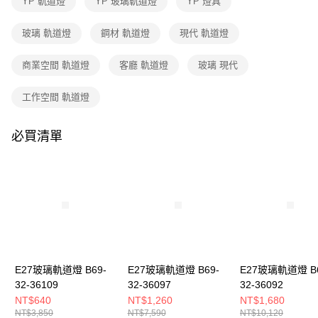
YP 軌道燈
YP 玻璃軌道燈
YP 燈具
３．收到繳費通知簡訊後14天內，點擊此簡訊中的連結，可透過四大超商／
ATM／網路銀行／等多元方式進行付款，方視為交易完成。
※ 請注意：結帳手續完成當下不需立刻繳費，但若您需要取消訂單，請聯絡
玻璃 軌道燈
鋼材 軌道燈
現代 軌道燈
購買商品的店家。未經商家同意取消之訂單仍視為有效，需透過AFTEE先享
後付繳納相關費用。
商業空間 軌道燈
客廳 軌道燈
玻璃 現代
※ 交易是否成功請以「AFTEE先享後付 」之結帳頁面顯示為準，若有關於
是否繳費成功／繳費後需取消欲退款等相關疑問，請聯繫「AFTEE先享後付
客戶支援中心」
https://netprotections.freshdesk.com/support/home
工作空間 軌道燈
【注意事項】
１．透過由恩沛科技股份有限公司提供之「AFTEE先享後付」服務完成之交
必買清單
易，需依本服務之必要範圍內提供個人資料，並將交易相關給付款項請求債
權轉讓予恩沛科技股份有限公司。
２．關於個人資料處理事宜，請瀏覽以下網址：
https://aftee.tw/terms/#terms3
３．未成年的使用者請事先徵得法定代理人或監護人之同意方可使用
「AFTEE先享後付」，若未經同意申辦者引起之損失，本公司不負相關責
任。
４．使用「AFTEE先享後付」時，將依據個別帳號之用戶狀況，依本公司即
時審查核予不同之上限額度；若仍有額度不足之情形，本公司將視審查結果
請求用戶進行身份認證。
E27玻璃軌道燈 B69-
E27玻璃軌道燈 B69-
E27玻璃軌道燈 B6
５．嚴禁一人註冊多個帳號或使用他人資訊註冊。若發現惡意使用之情形，
32-36109
32-36097
32-36092
恩沛科技股份有限公司將有權停止該用戶之使用額度並採取法律行動。
NT$640
NT$1,260
NT$1,680
NT$3,850
NT$7,590
NT$10,120