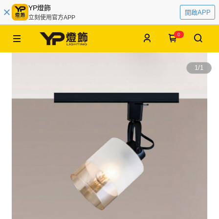
YP燈飾
開啟APP
立刻使用官方APP
0
1
/
1