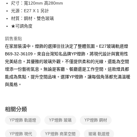
街口支付
尺寸：寬120mm 高280mm
光源：E27 X 1 另計
悠遊付
材質：鋼材、雙色玻璃
Google Pay
★可調角度
全盈+PAY
銷售重點
在家居裝潢中，燈飾的選擇往往決定了整體氛圍。E27玻璃軌道燈
AFTEE先享後付
B69-32-36109，來自台灣知名品牌YP燈飾，將現代設計與實用性
相關說明
完美結合。其優雅的玻璃外觀，不僅提供柔和的光線，還能為空間
【關於「AFTEE先享後付」】
ATM付款
AFTEE先享後付是「在收到商品之後才付款」的支付方式。 讓您購物簡單
增添一份藝術氣息。無論是客廳、餐廳還是工作空間，這款燈具都
便利好安心！
能成為焦點，提升空間品味。選擇YP燈飾，讓每個角落都充滿溫暖
１．簡單：不需註冊會員、不需綁卡、不需儲值。
運送方式
２．便利：只要手機號碼，簡訊認證，即可結帳。
與風格。
３．安心：先確認商品／服務後，再付款。
新竹貨運宅配
每筆NT$180，滿NT$5,000(含以上)免運費
【「AFTEE先享後付」結帳流程】
１．於結帳方式選擇「AFTEE先享後付」後，將跳轉至「AFTEE先享後付」
相關分類
結帳頁面，進行簡訊認證並確認金額後，即可完成結帳。
２．訂單成立數日內，您將收到繳費通知簡訊。
YP燈飾 軌道燈
YP燈飾 玻璃
YP燈飾 鋼材
３．收到繳費通知簡訊後14天內，點擊此簡訊中的連結，可透過四大超商／
ATM／網路銀行／等多元方式進行付款，方視為交易完成。
※ 請注意：結帳手續完成當下不需立刻繳費，但若您需要取消訂單，請聯絡
YP燈飾 現代
YP燈飾 商業空間
玻璃 軌道燈