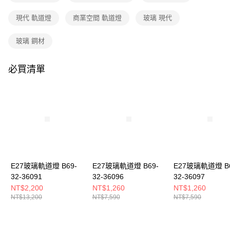
購買商品的店家。未經商家同意取消之訂單仍視為有效，需透過AFTEE先享
後付繳納相關費用。
現代 軌道燈
商業空間 軌道燈
玻璃 現代
※ 交易是否成功請以「AFTEE先享後付 」之結帳頁面顯示為準，若有關於
是否繳費成功／繳費後需取消欲退款等相關疑問，請聯繫「AFTEE先享後付
客戶支援中心」
https://netprotections.freshdesk.com/support/home
玻璃 鋼材
【注意事項】
１．透過由恩沛科技股份有限公司提供之「AFTEE先享後付」服務完成之交
必買清單
易，需依本服務之必要範圍內提供個人資料，並將交易相關給付款項請求債
權轉讓予恩沛科技股份有限公司。
２．關於個人資料處理事宜，請瀏覽以下網址：
https://aftee.tw/terms/#terms3
３．未成年的使用者請事先徵得法定代理人或監護人之同意方可使用
「AFTEE先享後付」，若未經同意申辦者引起之損失，本公司不負相關責
任。
４．使用「AFTEE先享後付」時，將依據個別帳號之用戶狀況，依本公司即
時審查核予不同之上限額度；若仍有額度不足之情形，本公司將視審查結果
請求用戶進行身份認證。
E27玻璃軌道燈 B69-
E27玻璃軌道燈 B69-
E27玻璃軌道燈 B6
５．嚴禁一人註冊多個帳號或使用他人資訊註冊。若發現惡意使用之情形，
32-36091
32-36096
32-36097
恩沛科技股份有限公司將有權停止該用戶之使用額度並採取法律行動。
NT$2,200
NT$1,260
NT$1,260
NT$13,200
NT$7,590
NT$7,590