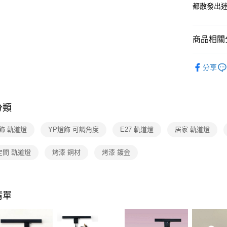
【關於「A
都散發出
ATM付款
AFTEE
便利好安
１．簡單
商品相關分
２．便利
運送方式
３．安心
商業空間
新竹貨運
【「AFT
分享
每筆NT$1
１．於結帳
付」結帳
２．訂單
３．收到繳
分類
／ATM／
※ 請注意
飾 軌道燈
YP燈飾 可調角度
E27 軌道燈
居家 軌道燈
絡購買商品
先享後付
※ 交易是
空間 軌道燈
烤漆 鋼材
烤漆 鍍金
是否繳費成
付客戶支
【注意事
清單
１．透過由
交易，需
求債權轉
２．關於