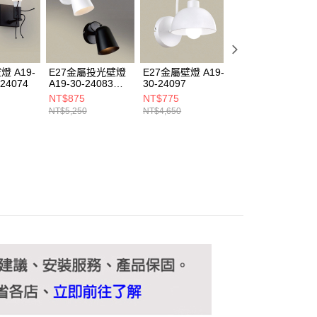
ee.tw/terms/#terms3
年的使用者請事先徵得法定代理人或監護人之同意方可使用
E先享後付」，若未經同意申辦者引起之損失，本公司不負相關責
AFTEE先享後付」時，將依據個別帳號之用戶狀況，依本公司
核予不同之上限額度；若仍有額度不足之情形，本公司將視審查
燈 A19-
E27金屬投光壁燈
E27金屬壁燈 A19-
E27金屬壁燈 A19
用戶進行身份認證。
 24074
A19-30-24083
30-24097
30-24092
一人註冊多個帳號或使用他人資訊註冊。若發現惡意使用之情
24086
NT$875
NT$775
NT$1,100
科技股份有限公司將有權停止該用戶之使用額度並採取法律行
NT$5,250
NT$4,650
NT$6,600