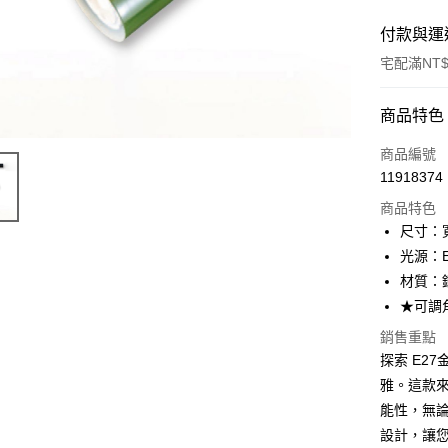
付款與運
宅配滿NT$
付款方式
商品特色
信用卡一
商品編號
11918374
LINE Pay
商品特色
Apple Pay
尺寸：寬
光源：E
街口支付
材質：
悠遊付
★可調
Google Pa
銷售重點
探索 E27
全盈+PAY
雅。這款
AFTEE先
能性，無
相關說明
設計，讓您