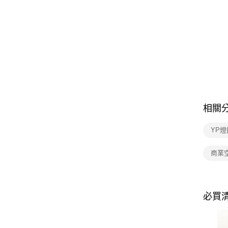
相關
YP燈
商業
必買