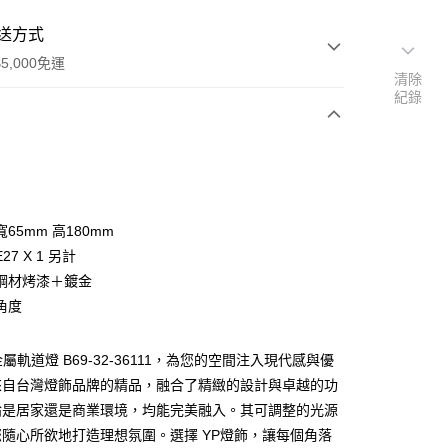
送方式
5,000免運
清除
紀錄
次付款
65mm 高180mm
27 X 1 另計
鋼材烤漆＋鍍金
角度
y
金屬軌道燈 B69-32-36111，為您的空間注入現代感與優
來自台灣燈飾品牌的精品，融合了精緻的設計與卓越的功
享後付
論是居家還是商業環境，均能完美融入。其可調整的光源
隨心所欲地打造理想氛圍。選擇 YP燈飾，讓每個角落