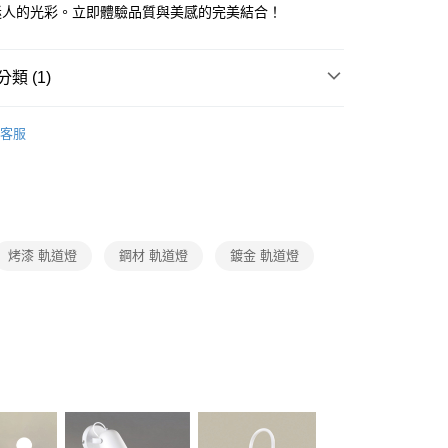
FTEE先享後付」】
迷人的光彩。立即體驗品質與美感的完美結合！
先享後付是「在收到商品之後才付款」的支付方式。 讓您購物簡單
心！
：不需註冊會員、不需綁卡、不需儲值。
類 (1)
：只要手機號碼，簡訊認證，即可結帳。
：先確認商品／服務後，再付款。
照明系列
LED商業空間軌道燈
宅配
EE先享後付」結帳流程】
客服
80，滿NT$5,000(含以上)免運費
方式選擇「AFTEE先享後付」後，將跳轉至「AFTEE先享後
頁面，進行簡訊認證並確認金額後，即可完成結帳。
成立數日內，您將收到繳費通知簡訊。
費通知簡訊後14天內，點擊此簡訊中的連結，可透過四大超商
網路銀行／等多元方式進行付款，方視為交易完成。
：結帳手續完成當下不需立刻繳費，但若您需要取消訂單，請聯
烤漆 軌道燈
鋼材 軌道燈
鍍金 軌道燈
的店家。未經商家同意取消之訂單仍視為有效，需透過AFTEE
繳納相關費用。
否成功請以「AFTEE先享後付 」之結帳頁面顯示為準，若有關於
功／繳費後需取消欲退款等相關疑問，請聯繫「AFTEE先享後
援中心」
https://netprotections.freshdesk.com/support/home
項】
恩沛科技股份有限公司提供之「AFTEE先享後付」服務完成之
依本服務之必要範圍內提供個人資料，並將交易相關給付款項請
讓予恩沛科技股份有限公司。
個人資料處理事宜，請瀏覽以下網址：