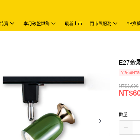
特賣
本月破盤燈飾
最新上市
門市與服務
YP推
E27金屬
宅配滿NT$
NT$3,630
NT$6
數量