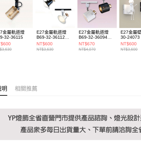
https://aft
３．未成
「AFTE
任。
４．使用「
即時審查
27金屬軌道燈
E27金屬軌道燈
E27金屬軌道燈
E27金屬壁
結果請求
9-32-36115
B69-32-36112
B69-32-36094
30-24073
５．嚴禁
36113
36095
$600
NT$600
NT$670
NT$600
形，恩沛
$3,630
NT$3,630
NT$4,070
NT$3,600
動。
說明
相關推薦