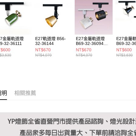
https://aft
３．未成
「AFTE
任。
４．使用「
即時審查
結果請求
27金屬軌道燈
E27軌道燈 B56-
E27金屬軌道燈
E27金屬
５．嚴禁
9-32-36111
32-36144
B69-32-36094
B69-32-3
形，恩沛
36095
36113
$600
NT$670
NT$670
NT$600
動。
$3,630
NT$4,070
NT$4,070
NT$3,630
說明
相關推薦