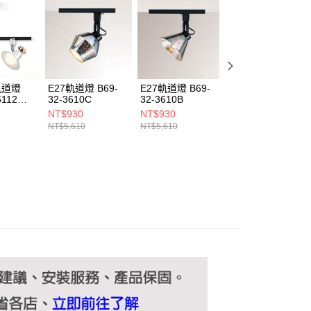
ee.tw/terms/#terms3
年的使用者請事先徵得法定代理人或監護人之同意方可使用
E先享後付」，若未經同意申辦者引起之損失，本公司不負相關責
AFTEE先享後付」時，將依據個別帳號之用戶狀況，依本公司
核予不同之上限額度；若仍有額度不足之情形，本公司將視審查
用戶進行身份認證。
軌道燈
E27軌道燈 B69-
E27軌道燈 B69-
E27軌道燈 B69-
一人註冊多個帳號或使用他人資訊註冊。若發現惡意使用之情
6112
32-3610C
32-3610B
32-3612D
科技股份有限公司將有權停止該用戶之使用額度並採取法律行
NT$930
NT$930
NT$770
NT$5,610
NT$5,610
NT$4,620