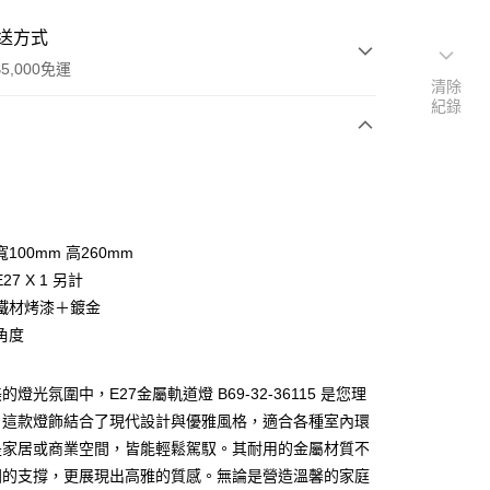
送方式
5,000免運
清除
紀錄
次付款
100mm 高260mm
27 X 1 另計
鐵材烤漆＋鍍金
角度
y
燈光氛圍中，E27金屬軌道燈 B69-32-36115 是您理
。這款燈飾結合了現代設計與優雅風格，適合各種室內環
享後付
是家居或商業空間，皆能輕鬆駕馭。其耐用的金屬材質不
固的支撐，更展現出高雅的質感。無論是營造溫馨的家庭