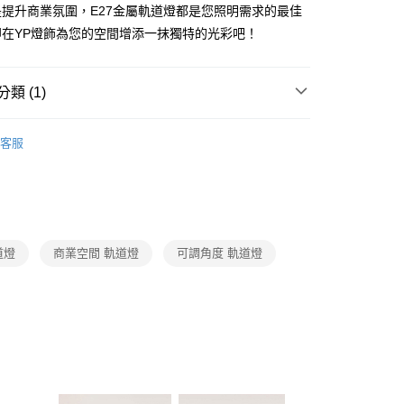
FTEE先享後付」】
提升商業氛圍，E27金屬軌道燈都是您照明需求的最佳
先享後付是「在收到商品之後才付款」的支付方式。 讓您購物簡單
即在YP燈飾為您的空間增添一抹獨特的光彩吧！
心！
：不需註冊會員、不需綁卡、不需儲值。
：只要手機號碼，簡訊認證，即可結帳。
：先確認商品／服務後，再付款。
類 (1)
宅配
EE先享後付」結帳流程】
照明系列
LED商業空間軌道燈
80，滿NT$5,000(含以上)免運費
方式選擇「AFTEE先享後付」後，將跳轉至「AFTEE先享後
客服
頁面，進行簡訊認證並確認金額後，即可完成結帳。
成立數日內，您將收到繳費通知簡訊。
費通知簡訊後14天內，點擊此簡訊中的連結，可透過四大超商
網路銀行／等多元方式進行付款，方視為交易完成。
：結帳手續完成當下不需立刻繳費，但若您需要取消訂單，請聯
的店家。未經商家同意取消之訂單仍視為有效，需透過AFTEE
繳納相關費用。
道燈
商業空間 軌道燈
可調角度 軌道燈
否成功請以「AFTEE先享後付 」之結帳頁面顯示為準，若有關於
功／繳費後需取消欲退款等相關疑問，請聯繫「AFTEE先享後
援中心」
https://netprotections.freshdesk.com/support/home
項】
恩沛科技股份有限公司提供之「AFTEE先享後付」服務完成之
依本服務之必要範圍內提供個人資料，並將交易相關給付款項請
讓予恩沛科技股份有限公司。
個人資料處理事宜，請瀏覽以下網址：