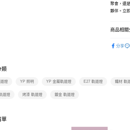
【關於「A
聚會，還是
ATM付款
AFTEE
夥伴。立
便利好安
１．簡單
２．便利
運送方式
３．安心
商品相關分
新竹貨運
【「AFT
商業空間
每筆NT$1
１．於結帳
分享
付」結帳
２．訂單
３．收到繳
／ATM／
分類
※ 請注意
絡購買商品
先享後付
軌道燈
YP 照明
YP 金屬軌道燈
E27 軌道燈
鐵材 軌
※ 交易是
是否繳費成
 軌道燈
烤漆 軌道燈
鍍金 軌道燈
付客戶支
【注意事
１．透過由
交易，需
清單
求債權轉
２．關於