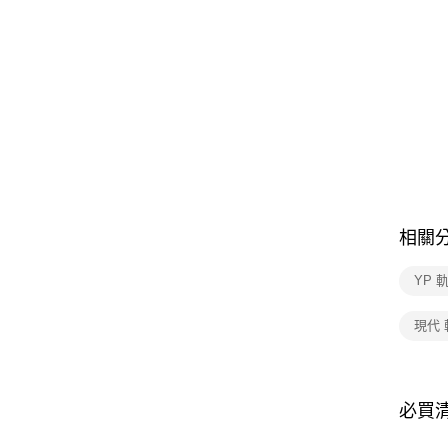
相關
YP 
現代
必買