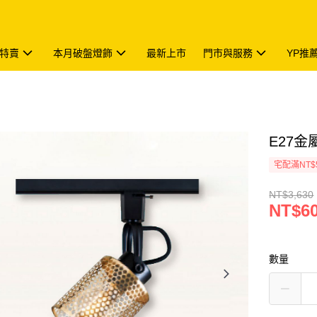
特賣
本月破盤燈飾
最新上市
門市與服務
YP推
E27金屬
宅配滿NT$
NT$3,630
NT$6
數量