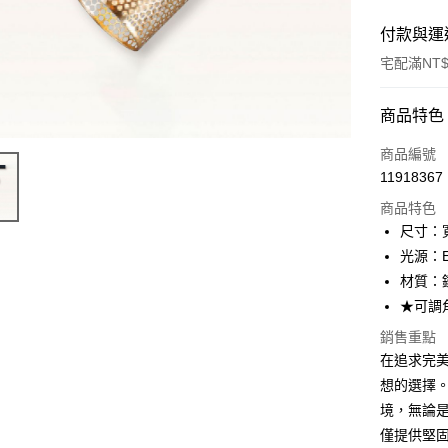
付款與運
宅配滿NT$
付款方式
商品特色
信用卡一
商品編號
11918367
LINE Pay
商品特色
Apple Pay
尺寸：寬
光源：E
街口支付
材質：
悠遊付
★可調
Google Pa
銷售重點
在追求完美的
全盈+PAY
想的選擇
AFTEE先
境，無論
相關說明
僅提供堅