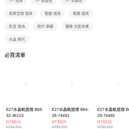
YP 燈具
YP 軌道燈
YP 水晶燈
３．收到繳費通知簡訊後14天內，點擊此簡訊中的連結，可透過四大超商／
ATM／網路銀行／等多元方式進行付款，方視為交易完成。
※ 請注意：結帳手續完成當下不需立刻繳費，但若您需要取消訂單，請聯絡
商業空間 燈具
客廳 燈具
餐廳 燈具
購買商品的店家。未經商家同意取消之訂單仍視為有效，需透過AFTEE先享
後付繳納相關費用。
臥室 燈具
現代 華麗
優雅 光影效果
※ 交易是否成功請以「AFTEE先享後付 」之結帳頁面顯示為準，若有關於
是否繳費成功／繳費後需取消欲退款等相關疑問，請聯繫「AFTEE先享後付
客戶支援中心」
https://netprotections.freshdesk.com/support/home
水晶 現代
【注意事項】
１．透過由恩沛科技股份有限公司提供之「AFTEE先享後付」服務完成之交
必買清單
易，需依本服務之必要範圍內提供個人資料，並將交易相關給付款項請求債
權轉讓予恩沛科技股份有限公司。
２．關於個人資料處理事宜，請瀏覽以下網址：
https://aftee.tw/terms/#terms3
３．未成年的使用者請事先徵得法定代理人或監護人之同意方可使用
「AFTEE先享後付」，若未經同意申辦者引起之損失，本公司不負相關責
任。
４．使用「AFTEE先享後付」時，將依據個別帳號之用戶狀況，依本公司即
時審查核予不同之上限額度；若仍有額度不足之情形，本公司將視審查結果
請求用戶進行身份認證。
E27水晶軌道燈 B69-
E27水晶軌道燈 B64-
E27水晶軌道燈 B6
５．嚴禁一人註冊多個帳號或使用他人資訊註冊。若發現惡意使用之情形，
32-36123
29-74491
29-74492
恩沛科技股份有限公司將有權停止該用戶之使用額度並採取法律行動。
NT$820
NT$925
NT$925
NT$4,950
NT$5,550
NT$5,550