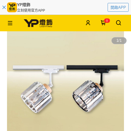
YP燈飾
開啟APP
立刻使用官方APP
0
1
/
1