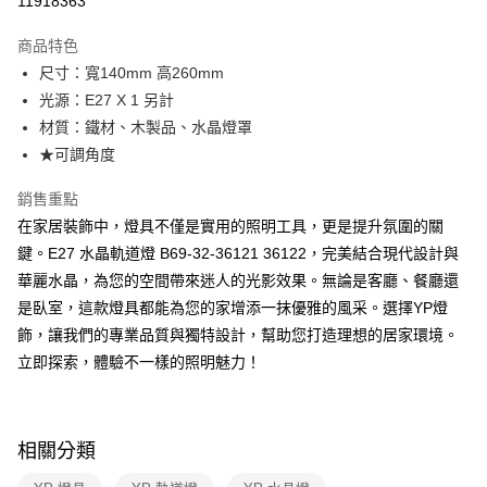
11918363
Apple Pay
商品特色
街口支付
尺寸：寬140mm 高260mm
光源：E27 X 1 另計
悠遊付
材質：鐵材、木製品、水晶燈罩
Google Pay
★可調角度
全盈+PAY
銷售重點
在家居裝飾中，燈具不僅是實用的照明工具，更是提升氛圍的關
AFTEE先享後付
鍵。E27 水晶軌道燈 B69-32-36121 36122，完美結合現代設計與
相關說明
華麗水晶，為您的空間帶來迷人的光影效果。無論是客廳、餐廳還
【關於「AFTEE先享後付」】
ATM付款
AFTEE先享後付是「在收到商品之後才付款」的支付方式。 讓您購物簡單
是臥室，這款燈具都能為您的家增添一抹優雅的風采。選擇YP燈
便利好安心！
飾，讓我們的專業品質與獨特設計，幫助您打造理想的居家環境。
１．簡單：不需註冊會員、不需綁卡、不需儲值。
運送方式
２．便利：只要手機號碼，簡訊認證，即可結帳。
立即探索，體驗不一樣的照明魅力！
３．安心：先確認商品／服務後，再付款。
新竹貨運宅配
每筆NT$180，滿NT$5,000(含以上)免運費
【「AFTEE先享後付」結帳流程】
１．於結帳方式選擇「AFTEE先享後付」後，將跳轉至「AFTEE先享後付」
相關分類
結帳頁面，進行簡訊認證並確認金額後，即可完成結帳。
２．訂單成立數日內，您將收到繳費通知簡訊。