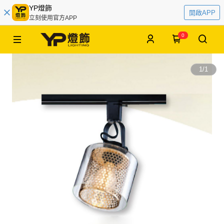
YP燈飾
開啟APP
立刻使用官方APP
0
1
/
1