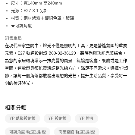
街口支付
尺寸：寬140mm 高240mm
光源：E27 X 1 另計
悠遊付
材質：鋼材烤漆＋鍍銅色罩、玻璃
Google Pay
★可調角度
全盈+PAY
銷售重點
在現代居家空間中，燈光不僅是照明的工具，更是營造氛圍的重要
AFTEE先享後付
元素。E27 軌道投射燈 B69-32-36129，將時尚與功能完美結合，
相關說明
為您的家居環境增添一抹亮麗的風景。無論是客廳、餐廳或是工作
【關於「AFTEE先享後付」】
ATM付款
AFTEE先享後付是「在收到商品之後才付款」的支付方式。 讓您購物簡單
空間，這款燈具都能靈活調整光線方向，滿足不同需求。選擇YP燈
便利好安心！
飾，讓每一個角落都散發出理想的光芒，提升生活品質，享受每一
１．簡單：不需註冊會員、不需綁卡、不需儲值。
運送方式
２．便利：只要手機號碼，簡訊認證，即可結帳。
刻的美好時光。
３．安心：先確認商品／服務後，再付款。
新竹貨運宅配
每筆NT$180，滿NT$5,000(含以上)免運費
【「AFTEE先享後付」結帳流程】
１．於結帳方式選擇「AFTEE先享後付」後，將跳轉至「AFTEE先享後付」
相關分類
結帳頁面，進行簡訊認證並確認金額後，即可完成結帳。
２．訂單成立數日內，您將收到繳費通知簡訊。
YP 軌道投射燈
YP 投射燈
YP 燈具
３．收到繳費通知簡訊後14天內，點擊此簡訊中的連結，可透過四大超商／
ATM／網路銀行／等多元方式進行付款，方視為交易完成。
※ 請注意：結帳手續完成當下不需立刻繳費，但若您需要取消訂單，請聯絡
可調角度 軌道投射燈
商業空間 軌道投射燈