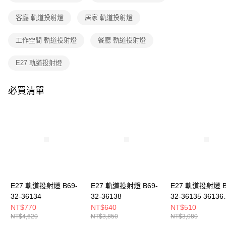
購買商品的店家。未經商家同意取消之訂單仍視為有效，需透過AFTEE先享
後付繳納相關費用。
客廳 軌道投射燈
居家 軌道投射燈
※ 交易是否成功請以「AFTEE先享後付 」之結帳頁面顯示為準，若有關於
是否繳費成功／繳費後需取消欲退款等相關疑問，請聯繫「AFTEE先享後付
客戶支援中心」
https://netprotections.freshdesk.com/support/home
工作空間 軌道投射燈
餐廳 軌道投射燈
【注意事項】
E27 軌道投射燈
１．透過由恩沛科技股份有限公司提供之「AFTEE先享後付」服務完成之交
易，需依本服務之必要範圍內提供個人資料，並將交易相關給付款項請求債
權轉讓予恩沛科技股份有限公司。
必買清單
２．關於個人資料處理事宜，請瀏覽以下網址：
https://aftee.tw/terms/#terms3
３．未成年的使用者請事先徵得法定代理人或監護人之同意方可使用
「AFTEE先享後付」，若未經同意申辦者引起之損失，本公司不負相關責
任。
４．使用「AFTEE先享後付」時，將依據個別帳號之用戶狀況，依本公司即
時審查核予不同之上限額度；若仍有額度不足之情形，本公司將視審查結果
請求用戶進行身份認證。
５．嚴禁一人註冊多個帳號或使用他人資訊註冊。若發現惡意使用之情形，
恩沛科技股份有限公司將有權停止該用戶之使用額度並採取法律行動。
E27 軌道投射燈 B69-
E27 軌道投射燈 B69-
E27 軌道投射燈 B
32-36134
32-36138
32-36135 36136
36137
NT$770
NT$640
NT$510
NT$4,620
NT$3,850
NT$3,080