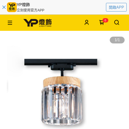
YP燈飾
開啟APP
立刻使用官方APP
0
1
/
1