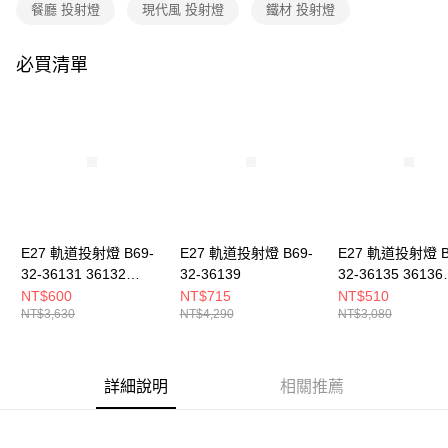
購買商品的店家。未經商家同意取消之訂單仍視為有效，需透過AFTEE先享
餐廳 投射燈
現代風 投射燈
鐵材 投射燈
後付繳納相關費用。
※ 交易是否成功請以「AFTEE先享後付 」之結帳頁面顯示為準，若有關於
是否繳費成功／繳費後需取消欲退款等相關疑問，請聯繫「AFTEE先享後付
必買清單
客戶支援中心」
https://netprotections.freshdesk.com/support/home
【注意事項】
１．透過由恩沛科技股份有限公司提供之「AFTEE先享後付」服務完成之交
易，需依本服務之必要範圍內提供個人資料，並將交易相關給付款項請求債
權轉讓予恩沛科技股份有限公司。
２．關於個人資料處理事宜，請瀏覽以下網址：
https://aftee.tw/terms/#terms3
３．未成年的使用者請事先徵得法定代理人或監護人之同意方可使用
「AFTEE先享後付」，若未經同意申辦者引起之損失，本公司不負相關責
E27 軌道投射燈 B69-
E27 軌道投射燈 B69-
E27 軌道投射燈 B
任。
32-36131 36132
32-36139
32-36135 36136
４．使用「AFTEE先享後付」時，將依據個別帳號之用戶狀況，依本公司即
時審查核予不同之上限額度；若仍有額度不足之情形，本公司將視審查結果
36133
36137
NT$600
NT$715
NT$510
請求用戶進行身份認證。
NT$3,630
NT$4,290
NT$3,080
５．嚴禁一人註冊多個帳號或使用他人資訊註冊。若發現惡意使用之情形，
恩沛科技股份有限公司將有權停止該用戶之使用額度並採取法律行動。
詳細說明
相關推薦