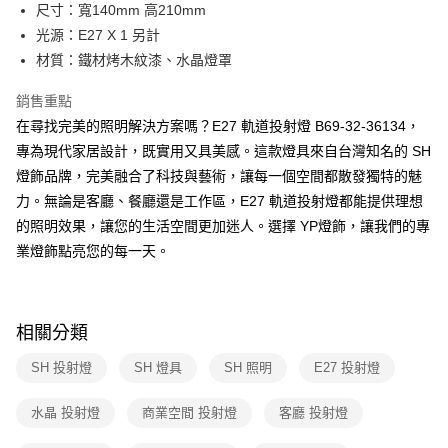
街口支付
尺寸：寬140mm 高210mm
光源：E27 X 1 另計
悠遊付
材質：鐵材烤木紋漆、水晶燈罩
Google Pay
銷售重點
全盈+PAY
在尋找完美的照明解決方案嗎？E27 軌道投射燈 B69-32-36134，
專為現代家居設計，既實用又具美感。這款燈具來自台灣知名的 SH
AFTEE先享後付
燈飾品牌，完美融合了科技與藝術，讓每一個空間都散發獨特的魅
相關說明
力。無論是客廳、餐廳還是工作區，E27 軌道投射燈都能提供理想
【關於「AFTEE先享後付」】
ATM付款
AFTEE先享後付是「在收到商品之後才付款」的支付方式。 讓您購物簡單
的照明效果，讓您的生活空間更加迷人。選擇 YP燈飾，讓我們的專
便利好安心！
業燈飾點亮您的每一天。
１．簡單：不需註冊會員、不需綁卡、不需儲值。
運送方式
２．便利：只要手機號碼，簡訊認證，即可結帳。
３．安心：先確認商品／服務後，再付款。
新竹貨運宅配
每筆NT$180，滿NT$5,000(含以上)免運費
【「AFTEE先享後付」結帳流程】
相關分類
１．於結帳方式選擇「AFTEE先享後付」後，將跳轉至「AFTEE先享後付」
結帳頁面，進行簡訊認證並確認金額後，即可完成結帳。
SH 投射燈
SH 燈具
SH 照明
E27 投射燈
２．訂單成立數日內，您將收到繳費通知簡訊。
３．收到繳費通知簡訊後14天內，點擊此簡訊中的連結，可透過四大超商／
水晶 投射燈
商業空間 投射燈
客廳 投射燈
ATM／網路銀行／等多元方式進行付款，方視為交易完成。
※ 請注意：結帳手續完成當下不需立刻繳費，但若您需要取消訂單，請聯絡