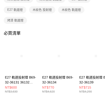
３．收到繳費通知簡訊後14天內，點擊此簡訊中的連結，可透過四大超商／
ATM／網路銀行／等多元方式進行付款，方視為交易完成。
E27 軌道燈
木紋色 投射燈
木紋色 軌道燈
※ 請注意：結帳手續完成當下不需立刻繳費，但若您需要取消訂單，請聯絡
購買商品的店家。未經商家同意取消之訂單仍視為有效，需透過AFTEE先享
後付繳納相關費用。
烤漆 軌道燈
※ 交易是否成功請以「AFTEE先享後付 」之結帳頁面顯示為準，若有關於
是否繳費成功／繳費後需取消欲退款等相關疑問，請聯繫「AFTEE先享後付
客戶支援中心」
https://netprotections.freshdesk.com/support/home
必買清單
【注意事項】
１．透過由恩沛科技股份有限公司提供之「AFTEE先享後付」服務完成之交
易，需依本服務之必要範圍內提供個人資料，並將交易相關給付款項請求債
權轉讓予恩沛科技股份有限公司。
２．關於個人資料處理事宜，請瀏覽以下網址：
https://aftee.tw/terms/#terms3
３．未成年的使用者請事先徵得法定代理人或監護人之同意方可使用
「AFTEE先享後付」，若未經同意申辦者引起之損失，本公司不負相關責
任。
E27 軌道投射燈 B69-
E27 軌道投射燈 B69-
E27 軌道投射燈 B
４．使用「AFTEE先享後付」時，將依據個別帳號之用戶狀況，依本公司即
時審查核予不同之上限額度；若仍有額度不足之情形，本公司將視審查結果
32-36131 36132
32-36134
32-36139
請求用戶進行身份認證。
36133
NT$600
NT$770
NT$715
５．嚴禁一人註冊多個帳號或使用他人資訊註冊。若發現惡意使用之情形，
NT$3,630
NT$4,620
NT$4,290
恩沛科技股份有限公司將有權停止該用戶之使用額度並採取法律行動。