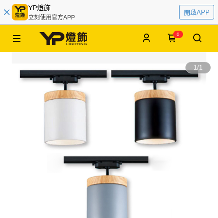
YP燈飾
開啟APP
立刻使用官方APP
0
1
/
1