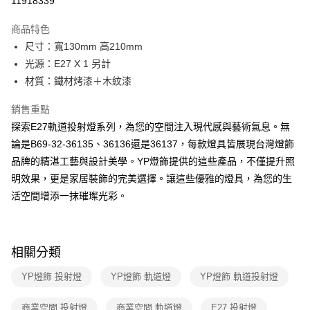
11918339
Apple Pay
商品特色
街口支付
尺寸：寬130mm 高210mm
光源：E27 X 1 另計
悠遊付
材質：鐵材烤漆＋木紋漆
Google Pay
銷售重點
全盈+PAY
探索E27軌道投射燈系列，為您的空間注入現代感與藝術氣息。無
論是B69-32-36135、36136還是36137，每款燈具皆展現台灣燈飾
AFTEE先享後付
品牌的精湛工藝與設計美學。YP燈飾提供的這些產品，不僅提升照
相關說明
明效果，更是家居裝飾的完美選擇。讓這些優雅的燈具，為您的生
【關於「AFTEE先享後付」】
ATM付款
AFTEE先享後付是「在收到商品之後才付款」的支付方式。 讓您購物簡單
活空間增添一抹璀璨光彩。
便利好安心！
１．簡單：不需註冊會員、不需綁卡、不需儲值。
運送方式
２．便利：只要手機號碼，簡訊認證，即可結帳。
３．安心：先確認商品／服務後，再付款。
新竹貨運宅配
相關分類
每筆NT$180，滿NT$5,000(含以上)免運費
【「AFTEE先享後付」結帳流程】
YP燈飾 投射燈
YP燈飾 軌道燈
YP燈飾 軌道投射燈
１．於結帳方式選擇「AFTEE先享後付」後，將跳轉至「AFTEE先享後付」
結帳頁面，進行簡訊認證並確認金額後，即可完成結帳。
２．訂單成立數日內，您將收到繳費通知簡訊。
商業空間 投射燈
商業空間 軌道燈
E27 投射燈