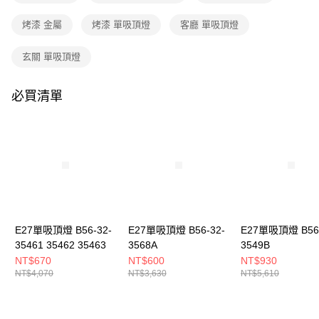
購買商品的店家。未經商家同意取消之訂單仍視為有效，需透過AFTEE先享
後付繳納相關費用。
烤漆 金屬
烤漆 單吸頂燈
客廳 單吸頂燈
※ 交易是否成功請以「AFTEE先享後付 」之結帳頁面顯示為準，若有關於
是否繳費成功／繳費後需取消欲退款等相關疑問，請聯繫「AFTEE先享後付
客戶支援中心」
https://netprotections.freshdesk.com/support/home
玄關 單吸頂燈
【注意事項】
１．透過由恩沛科技股份有限公司提供之「AFTEE先享後付」服務完成之交
必買清單
易，需依本服務之必要範圍內提供個人資料，並將交易相關給付款項請求債
權轉讓予恩沛科技股份有限公司。
２．關於個人資料處理事宜，請瀏覽以下網址：
https://aftee.tw/terms/#terms3
３．未成年的使用者請事先徵得法定代理人或監護人之同意方可使用
「AFTEE先享後付」，若未經同意申辦者引起之損失，本公司不負相關責
任。
４．使用「AFTEE先享後付」時，將依據個別帳號之用戶狀況，依本公司即
時審查核予不同之上限額度；若仍有額度不足之情形，本公司將視審查結果
請求用戶進行身份認證。
E27單吸頂燈 B56-32-
E27單吸頂燈 B56-32-
E27單吸頂燈 B56-
５．嚴禁一人註冊多個帳號或使用他人資訊註冊。若發現惡意使用之情形，
35461 35462 35463
3568A
3549B
恩沛科技股份有限公司將有權停止該用戶之使用額度並採取法律行動。
NT$670
NT$600
NT$930
NT$4,070
NT$3,630
NT$5,610