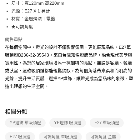
街口支付
尺寸：寬120mm 高220mm
光源：E27 X 1 另計
悠遊付
材質：金屬烤漆＋電鍍
Google Pay
★可調角度
全盈+PAY
銷售重點
在每個空間中，燈光的設計不僅影響氛圍，更能展現品味。E27單
AFTEE先享後付
吸頂燈B236-32-35543，來自台灣知名燈飾品牌，融合現代美學與
相關說明
實用性，為您的居家環境增添一抹獨特的亮點。無論是客廳、餐廳
【關於「AFTEE先享後付」】
ATM付款
AFTEE先享後付是「在收到商品之後才付款」的支付方式。 讓您購物簡單
或臥室，這款吸頂燈都能輕鬆駕馭，為每個角落帶來柔和而明亮的
便利好安心！
光線，提升生活質感。選擇YP燈飾，讓燈光成為您品味的象徵，塑
１．簡單：不需註冊會員、不需綁卡、不需儲值。
運送方式
２．便利：只要手機號碼，簡訊認證，即可結帳。
造出理想的生活空間。
３．安心：先確認商品／服務後，再付款。
新竹貨運宅配
每筆NT$180，滿NT$5,000(含以上)免運費
【「AFTEE先享後付」結帳流程】
１．於結帳方式選擇「AFTEE先享後付」後，將跳轉至「AFTEE先享後付」
相關分類
結帳頁面，進行簡訊認證並確認金額後，即可完成結帳。
２．訂單成立數日內，您將收到繳費通知簡訊。
YP燈飾 單吸頂燈
YP燈飾 吸頂燈
E27 單吸頂燈
３．收到繳費通知簡訊後14天內，點擊此簡訊中的連結，可透過四大超商／
ATM／網路銀行／等多元方式進行付款，方視為交易完成。
※ 請注意：結帳手續完成當下不需立刻繳費，但若您需要取消訂單，請聯絡
E27 吸頂燈
可調角度 單吸頂燈
可調角度 金屬