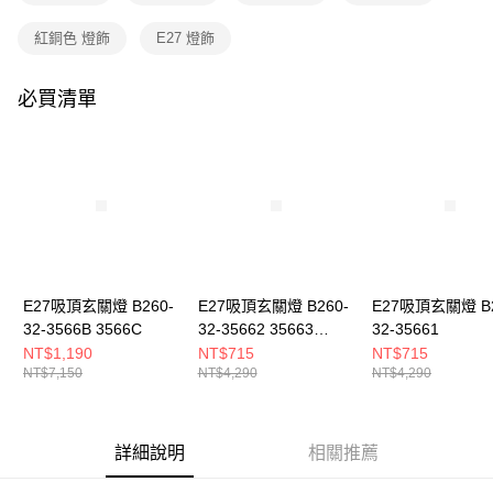
購買商品的店家。未經商家同意取消之訂單仍視為有效，需透過AFTEE先享
後付繳納相關費用。
紅銅色 燈飾
E27 燈飾
※ 交易是否成功請以「AFTEE先享後付 」之結帳頁面顯示為準，若有關於
是否繳費成功／繳費後需取消欲退款等相關疑問，請聯繫「AFTEE先享後付
客戶支援中心」
https://netprotections.freshdesk.com/support/home
必買清單
【注意事項】
１．透過由恩沛科技股份有限公司提供之「AFTEE先享後付」服務完成之交
易，需依本服務之必要範圍內提供個人資料，並將交易相關給付款項請求債
權轉讓予恩沛科技股份有限公司。
２．關於個人資料處理事宜，請瀏覽以下網址：
https://aftee.tw/terms/#terms3
３．未成年的使用者請事先徵得法定代理人或監護人之同意方可使用
「AFTEE先享後付」，若未經同意申辦者引起之損失，本公司不負相關責
任。
４．使用「AFTEE先享後付」時，將依據個別帳號之用戶狀況，依本公司即
E27吸頂玄關燈 B260-
E27吸頂玄關燈 B260-
E27吸頂玄關燈 B2
時審查核予不同之上限額度；若仍有額度不足之情形，本公司將視審查結果
32-3566B 3566C
32-35662 35663
32-35661
請求用戶進行身份認證。
35664
NT$1,190
NT$715
NT$715
５．嚴禁一人註冊多個帳號或使用他人資訊註冊。若發現惡意使用之情形，
NT$7,150
NT$4,290
NT$4,290
恩沛科技股份有限公司將有權停止該用戶之使用額度並採取法律行動。
詳細說明
相關推薦