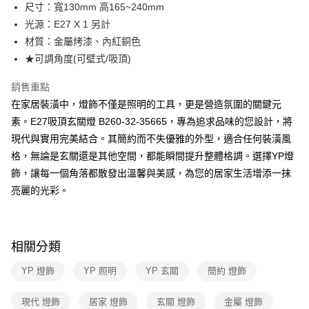
街口支付
尺寸：寬130mm 高165~240mm
光源：E27 X 1 另計
悠遊付
材質：金屬烤漆、內紅銅色
Google Pay
★可調角度(可壁式/吸頂)
全盈+PAY
銷售重點
在家居裝潢中，燈飾不僅是照明的工具，更是營造氛圍的關鍵元
AFTEE先享後付
素。E27吸頂玄關燈 B260-32-35665，專為追求品味的您設計，將
相關說明
現代與實用完美結合。其簡約而不失優雅的外型，適合任何裝潢風
【關於「AFTEE先享後付」】
ATM付款
AFTEE先享後付是「在收到商品之後才付款」的支付方式。 讓您購物簡單
格，無論是玄關還是其他空間，都能瞬間提升整體格調。選擇YP燈
便利好安心！
飾，讓每一個角落都散發出溫馨與美感，為您的居家生活增添一抹
１．簡單：不需註冊會員、不需綁卡、不需儲值。
運送方式
２．便利：只要手機號碼，簡訊認證，即可結帳。
亮麗的光彩。
３．安心：先確認商品／服務後，再付款。
新竹貨運宅配
每筆NT$180，滿NT$5,000(含以上)免運費
【「AFTEE先享後付」結帳流程】
１．於結帳方式選擇「AFTEE先享後付」後，將跳轉至「AFTEE先享後付」
相關分類
結帳頁面，進行簡訊認證並確認金額後，即可完成結帳。
２．訂單成立數日內，您將收到繳費通知簡訊。
YP 燈飾
YP 照明
YP 玄關
簡約 燈飾
３．收到繳費通知簡訊後14天內，點擊此簡訊中的連結，可透過四大超商／
ATM／網路銀行／等多元方式進行付款，方視為交易完成。
※ 請注意：結帳手續完成當下不需立刻繳費，但若您需要取消訂單，請聯絡
現代 燈飾
居家 燈飾
玄關 燈飾
金屬 燈飾