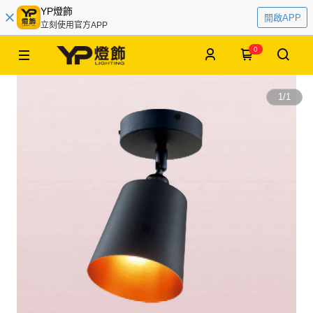
YP燈飾
開啟APP
立刻使用官方APP
0
1
/
1