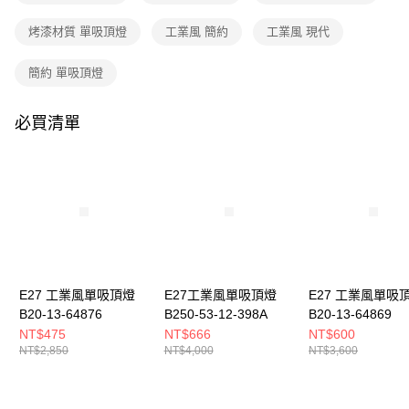
購買商品的店家。未經商家同意取消之訂單仍視為有效，需透過AFTEE先享
後付繳納相關費用。
烤漆材質 單吸頂燈
工業風 簡約
工業風 現代
※ 交易是否成功請以「AFTEE先享後付 」之結帳頁面顯示為準，若有關於
是否繳費成功／繳費後需取消欲退款等相關疑問，請聯繫「AFTEE先享後付
客戶支援中心」
https://netprotections.freshdesk.com/support/home
簡約 單吸頂燈
【注意事項】
１．透過由恩沛科技股份有限公司提供之「AFTEE先享後付」服務完成之交
必買清單
易，需依本服務之必要範圍內提供個人資料，並將交易相關給付款項請求債
權轉讓予恩沛科技股份有限公司。
２．關於個人資料處理事宜，請瀏覽以下網址：
https://aftee.tw/terms/#terms3
３．未成年的使用者請事先徵得法定代理人或監護人之同意方可使用
「AFTEE先享後付」，若未經同意申辦者引起之損失，本公司不負相關責
任。
４．使用「AFTEE先享後付」時，將依據個別帳號之用戶狀況，依本公司即
時審查核予不同之上限額度；若仍有額度不足之情形，本公司將視審查結果
請求用戶進行身份認證。
E27 工業風單吸頂燈
E27工業風單吸頂燈
E27 工業風單吸
５．嚴禁一人註冊多個帳號或使用他人資訊註冊。若發現惡意使用之情形，
B20-13-64876
B250-53-12-398A
B20-13-64869
恩沛科技股份有限公司將有權停止該用戶之使用額度並採取法律行動。
NT$475
NT$666
NT$600
NT$2,850
NT$4,000
NT$3,600