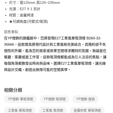
街口支付
尺寸：寬125mm 高125~235mm
光源：E27 X 1 另計
悠遊付
材質：金屬烤漆
Google Pay
★可調角度(可壁式/吸頂)
全盈+PAY
銷售重點
在YP燈飾的旗艦館中，您將發現E27工業風單吸頂燈 B260-32-
AFTEE先享後付
35666，這款燈具將現代設計與工業風格完美結合。其簡約卻不失
相關說明
個性的外觀，能為您的居家或商業空間增添獨特的氛圍。無論是在
【關於「AFTEE先享後付」】
ATM付款
AFTEE先享後付是「在收到商品之後才付款」的支付方式。 讓您購物簡單
餐廳、客廳或是工作室，這款吸頂燈都能成為引人注目的焦點，讓
便利好安心！
每個角落都散發出時尚與品味。選擇E27工業風單吸頂燈，讓光線
１．簡單：不需註冊會員、不需綁卡、不需儲值。
運送方式
２．便利：只要手機號碼，簡訊認證，即可結帳。
與設計交織，創造出無限可能的空間美學。
３．安心：先確認商品／服務後，再付款。
新竹貨運宅配
每筆NT$180，滿NT$5,000(含以上)免運費
【「AFTEE先享後付」結帳流程】
１．於結帳方式選擇「AFTEE先享後付」後，將跳轉至「AFTEE先享後付」
相關分類
結帳頁面，進行簡訊認證並確認金額後，即可完成結帳。
２．訂單成立數日內，您將收到繳費通知簡訊。
YP燈飾 單吸頂燈
YP燈飾 吸頂燈
YP燈飾 燈具
３．收到繳費通知簡訊後14天內，點擊此簡訊中的連結，可透過四大超商／
ATM／網路銀行／等多元方式進行付款，方視為交易完成。
※ 請注意：結帳手續完成當下不需立刻繳費，但若您需要取消訂單，請聯絡
工業風 單吸頂燈
工業風 吸頂燈
金屬材質 單吸頂燈