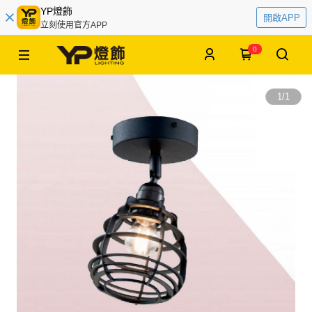
YP燈飾
開啟APP
立刻使用官方APP
0
1
/
1