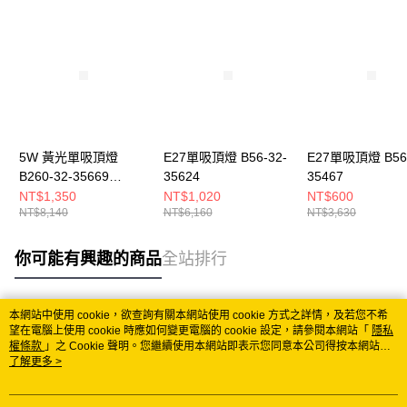
5W 黃光單吸頂燈
E27單吸頂燈 B56-32-
E27單吸頂燈 B56-
B260-32-35669
35624
35467
3566A
NT$1,350
NT$1,020
NT$600
NT$8,140
NT$6,160
NT$3,630
你可能有興趣的商品
全站排行
本網站中使用 cookie，欲查詢有關本網站使用 cookie 方式之詳情，及若您不希
熱門標籤
望在電腦上使用 cookie 時應如何變更電腦的 cookie 設定，請參閱本網站「
隱私
權條款
」之 Cookie 聲明。您繼續使用本網站即表示您同意本公司得按本網站使
用條款之 Cookie 聲明使用 cookie。
了解更多 >