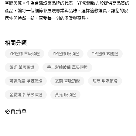
３．收到繳費通知簡訊後14天內，點擊此簡訊中的連結，可透過四大超商／
空間美感。作為台灣燈飾品牌的代表，YP燈飾致力於提供高品質的
ATM／網路銀行／等多元方式進行付款，方視為交易完成。
產品，讓每一個細節都展現專業與品味。選擇這款燈具，讓您的家
※ 請注意：結帳手續完成當下不需立刻繳費，但若您需要取消訂單，請聯絡
居空間煥然一新，享受每一刻的溫暖與寧靜。
購買商品的店家。未經商家同意取消之訂單仍視為有效，需透過AFTEE先享
後付繳納相關費用。
※ 交易是否成功請以「AFTEE先享後付 」之結帳頁面顯示為準，若有關於
是否繳費成功／繳費後需取消欲退款等相關疑問，請聯繫「AFTEE先享後付
客戶支援中心」
https://netprotections.freshdesk.com/support/home
相關分類
【注意事項】
YP燈飾 單吸頂燈
YP燈飾 吸頂燈
YP燈飾 玄關燈
１．透過由恩沛科技股份有限公司提供之「AFTEE先享後付」服務完成之交
易，需依本服務之必要範圍內提供個人資料，並將交易相關給付款項請求債
黃光 單吸頂燈
手工彩繪玻璃 單吸頂燈
權轉讓予恩沛科技股份有限公司。
２．關於個人資料處理事宜，請瀏覽以下網址：
https://aftee.tw/terms/#terms3
可調角度 單吸頂燈
玄關 單吸頂燈
玻璃 單吸頂燈
３．未成年的使用者請事先徵得法定代理人或監護人之同意方可使用
「AFTEE先享後付」，若未經同意申辦者引起之損失，本公司不負相關責
金屬烤漆 單吸頂燈
黃光 吸頂燈
任。
４．使用「AFTEE先享後付」時，將依據個別帳號之用戶狀況，依本公司即
時審查核予不同之上限額度；若仍有額度不足之情形，本公司將視審查結果
必買清單
請求用戶進行身份認證。
５．嚴禁一人註冊多個帳號或使用他人資訊註冊。若發現惡意使用之情形，
恩沛科技股份有限公司將有權停止該用戶之使用額度並採取法律行動。