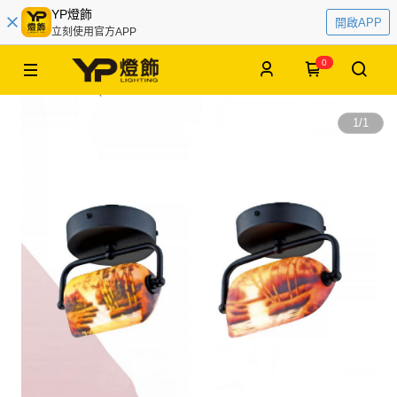
YP燈飾
開啟APP
立刻使用官方APP
0
1
/
1