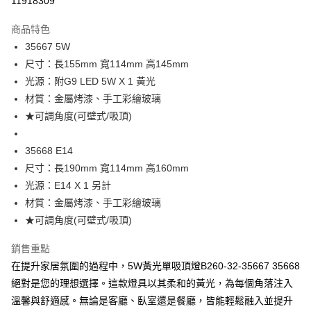
11918309
Apple Pay
商品特色
街口支付
35667 5W
尺寸：長155mm 寬114mm 高145mm
悠遊付
光源：附G9 LED 5W X 1 黃光
Google Pay
材質：金屬烤漆、手工彩繪玻璃
★可調角度(可壁式/吸頂)
全盈+PAY
AFTEE先享後付
35668 E14
相關說明
尺寸：長190mm 寬114mm 高160mm
【關於「AFTEE先享後付」】
光源：E14 X 1 另計
ATM付款
AFTEE先享後付是「在收到商品之後才付款」的支付方式。 讓您購物簡單
材質：金屬烤漆、手工彩繪玻璃
便利好安心！
１．簡單：不需註冊會員、不需綁卡、不需儲值。
★可調角度(可壁式/吸頂)
運送方式
２．便利：只要手機號碼，簡訊認證，即可結帳。
３．安心：先確認商品／服務後，再付款。
新竹貨運宅配
銷售重點
每筆NT$180，滿NT$5,000(含以上)免運費
在提升家居氛圍的過程中，5W黃光單吸頂燈B260-32-35667 35668
【「AFTEE先享後付」結帳流程】
１．於結帳方式選擇「AFTEE先享後付」後，將跳轉至「AFTEE先享後付」
絕對是您的理想選擇。這款燈具以其柔和的黃光，為每個角落注入
結帳頁面，進行簡訊認證並確認金額後，即可完成結帳。
溫馨與舒適感。無論是客廳、臥室還是餐廳，皆能輕鬆融入並提升
２．訂單成立數日內，您將收到繳費通知簡訊。