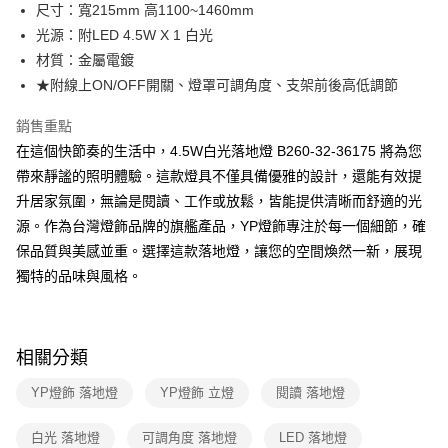
街口支付
尺寸：寬215mm 高1100~1460mm
光源：附LED 4.5W X 1 白光
悠遊付
材質：金屬電鍍
Google Pay
★附線上ON/OFF開關、燈罩可調角度、支架前後高低調節
全盈+PAY
銷售重點
在這個快節奏的生活中，4.5W白光落地燈 B260-32-36175 將為您
AFTEE先享後付
帶來靜謐的照明體驗。這款燈具不僅具備優雅的設計，還能有效提
相關說明
升居家氛圍，無論是閱讀、工作或放鬆，皆能提供清晰而舒適的光
【關於「AFTEE先享後付」】
ATM付款
AFTEE先享後付是「在收到商品之後才付款」的支付方式。 讓您購物簡單
源。作為台灣燈飾品牌的旗艦產品，YP燈飾專注於每一個細節，確
便利好安心！
保品質與美感並重。選擇這款落地燈，讓您的空間煥然一新，展現
１．簡單：不需註冊會員、不需綁卡、不需儲值。
運送方式
２．便利：只要手機號碼，簡訊認證，即可結帳。
獨特的品味與風格。
３．安心：先確認商品／服務後，再付款。
新竹貨運宅配
每筆NT$180，滿NT$5,000(含以上)免運費
【「AFTEE先享後付」結帳流程】
１．於結帳方式選擇「AFTEE先享後付」後，將跳轉至「AFTEE先享後付」
相關分類
結帳頁面，進行簡訊認證並確認金額後，即可完成結帳。
２．訂單成立數日內，您將收到繳費通知簡訊。
YP燈飾 落地燈
YP燈飾 立燈
閱讀 落地燈
３．收到繳費通知簡訊後14天內，點擊此簡訊中的連結，可透過四大超商／
ATM／網路銀行／等多元方式進行付款，方視為交易完成。
※ 請注意：結帳手續完成當下不需立刻繳費，但若您需要取消訂單，請聯絡
白光 落地燈
可調角度 落地燈
LED 落地燈