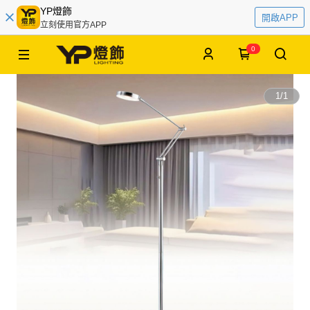
YP燈飾
開啟APP
立刻使用官方APP
0
1
/
1