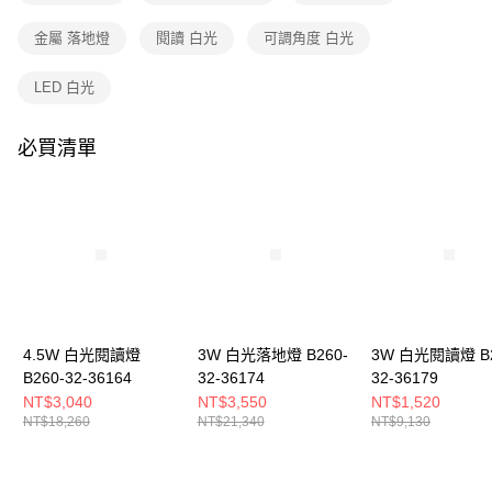
購買商品的店家。未經商家同意取消之訂單仍視為有效，需透過AFTEE先享
後付繳納相關費用。
金屬 落地燈
閱讀 白光
可調角度 白光
※ 交易是否成功請以「AFTEE先享後付 」之結帳頁面顯示為準，若有關於
是否繳費成功／繳費後需取消欲退款等相關疑問，請聯繫「AFTEE先享後付
客戶支援中心」
https://netprotections.freshdesk.com/support/home
LED 白光
【注意事項】
１．透過由恩沛科技股份有限公司提供之「AFTEE先享後付」服務完成之交
必買清單
易，需依本服務之必要範圍內提供個人資料，並將交易相關給付款項請求債
權轉讓予恩沛科技股份有限公司。
２．關於個人資料處理事宜，請瀏覽以下網址：
https://aftee.tw/terms/#terms3
３．未成年的使用者請事先徵得法定代理人或監護人之同意方可使用
「AFTEE先享後付」，若未經同意申辦者引起之損失，本公司不負相關責
任。
４．使用「AFTEE先享後付」時，將依據個別帳號之用戶狀況，依本公司即
時審查核予不同之上限額度；若仍有額度不足之情形，本公司將視審查結果
請求用戶進行身份認證。
4.5W 白光閱讀燈
3W 白光落地燈 B260-
3W 白光閱讀燈 B2
５．嚴禁一人註冊多個帳號或使用他人資訊註冊。若發現惡意使用之情形，
B260-32-36164
32-36174
32-36179
恩沛科技股份有限公司將有權停止該用戶之使用額度並採取法律行動。
NT$3,040
NT$3,550
NT$1,520
NT$18,260
NT$21,340
NT$9,130