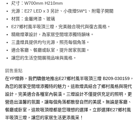
街口支付
尺寸：W700mm H210mm
光源：E27 LED x 3 另計、小夜燈5W*1、附電子開關
悠遊付
材質：金屬烤漆、玻璃
Google Pay
E27鄉村風半吸頂三燈，完美融合現代與復古風格。
精緻燈罩設計，為家居空間增添獨特韻味。
全盈+PAY
三盞燈具提供均勻光源，照亮每個角落。
AFTEE先享後付
適合客廳、餐廳或臥室，提升居家氛圍。
相關說明
讓您的生活空間展現品味與風格。
【關於「AFTEE先享後付」】
ATM付款
AFTEE先享後付是「在收到商品之後才付款」的支付方式。 讓您購物簡單
銷售重點
便利好安心！
在YP燈飾，我們驕傲地推出E27鄉村風半吸頂三燈 B209-030159，
１．簡單：不需註冊會員、不需綁卡、不需儲值。
運送方式
２．便利：只要手機號碼，簡訊認證，即可結帳。
為您的居家空間增添獨特的魅力。這款燈具結合了鄉村風格與現代
３．安心：先確認商品／服務後，再付款。
新竹貨運宅配
設計，完美適合各種室內裝潢。三燈設計不僅提供充足的照明，更
每筆NT$180，滿NT$5,000(含以上)免運費
營造出溫馨的氛圍，讓每個角落都散發自然的美感。無論是客廳、
【「AFTEE先享後付」結帳流程】
１．於結帳方式選擇「AFTEE先享後付」後，將跳轉至「AFTEE先享後付」
餐廳或卧室，這款吸頂燈都是您理想的選擇。立即選擇E27鄉村風
結帳頁面，進行簡訊認證並確認金額後，即可完成結帳。
半吸頂三燈，讓您的家居生活更添風采！
２．訂單成立數日內，您將收到繳費通知簡訊。
３．收到繳費通知簡訊後14天內，點擊此簡訊中的連結，可透過四大超商／
ATM／網路銀行／等多元方式進行付款，方視為交易完成。
※ 請注意：結帳手續完成當下不需立刻繳費，但若您需要取消訂單，請聯絡