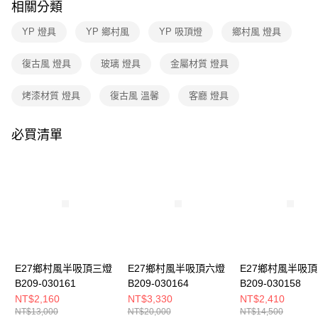
購買商品的店家。未經商家同意取消之訂單仍視為有效，需透過AFTEE先享
相關分類
後付繳納相關費用。
※ 交易是否成功請以「AFTEE先享後付 」之結帳頁面顯示為準，若有關於
YP 燈具
YP 鄉村風
YP 吸頂燈
鄉村風 燈具
是否繳費成功／繳費後需取消欲退款等相關疑問，請聯繫「AFTEE先享後付
客戶支援中心」
https://netprotections.freshdesk.com/support/home
復古風 燈具
玻璃 燈具
金屬材質 燈具
【注意事項】
１．透過由恩沛科技股份有限公司提供之「AFTEE先享後付」服務完成之交
烤漆材質 燈具
復古風 溫馨
客廳 燈具
易，需依本服務之必要範圍內提供個人資料，並將交易相關給付款項請求債
權轉讓予恩沛科技股份有限公司。
２．關於個人資料處理事宜，請瀏覽以下網址：
必買清單
https://aftee.tw/terms/#terms3
３．未成年的使用者請事先徵得法定代理人或監護人之同意方可使用
「AFTEE先享後付」，若未經同意申辦者引起之損失，本公司不負相關責
任。
４．使用「AFTEE先享後付」時，將依據個別帳號之用戶狀況，依本公司即
時審查核予不同之上限額度；若仍有額度不足之情形，本公司將視審查結果
請求用戶進行身份認證。
５．嚴禁一人註冊多個帳號或使用他人資訊註冊。若發現惡意使用之情形，
恩沛科技股份有限公司將有權停止該用戶之使用額度並採取法律行動。
E27鄉村風半吸頂三燈
E27鄉村風半吸頂六燈
E27鄉村風半吸
B209-030161
B209-030164
B209-030158
NT$2,160
NT$3,330
NT$2,410
NT$13,000
NT$20,000
NT$14,500