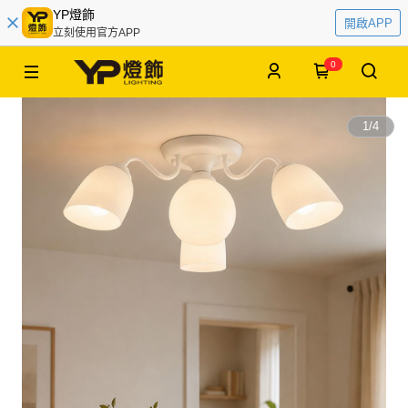
YP燈飾
開啟APP
立刻使用官方APP
0
1
/
4