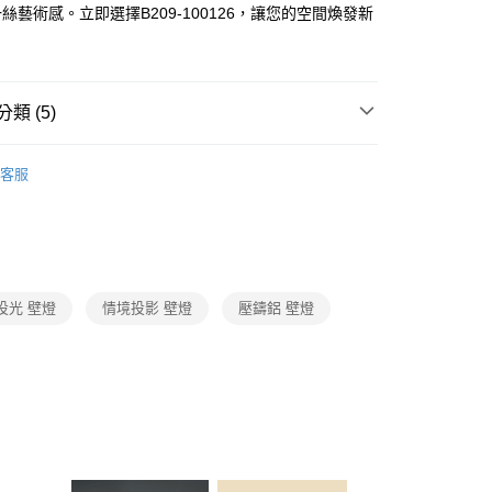
FTEE先享後付」】
絲藝術感。立即選擇B209-100126，讓您的空間煥發新
先享後付是「在收到商品之後才付款」的支付方式。 讓您購物簡單
心！
：不需註冊會員、不需綁卡、不需儲值。
：只要手機號碼，簡訊認證，即可結帳。
：先確認商品／服務後，再付款。
類 (5)
宅配
EE先享後付」結帳流程】
推薦
80，滿NT$5,000(含以上)免運費
方式選擇「AFTEE先享後付」後，將跳轉至「AFTEE先享後
客服
頁面，進行簡訊認證並確認金額後，即可完成結帳。
LED壁燈、上下投光情境投影壁燈
成立數日內，您將收到繳費通知簡訊。
費通知簡訊後14天內，點擊此簡訊中的連結，可透過四大超商
燈飾．爆款燈具
YP設計款燈飾．室內燈飾
網路銀行／等多元方式進行付款，方視為交易完成。
燈具．限量售完為止
：結帳手續完成當下不需立刻繳費，但若您需要取消訂單，請聯
本月破盤燈具．室內燈飾
的店家。未經商家同意取消之訂單仍視為有效，需透過AFTEE
品↘限時優惠 限量搶購
繳納相關費用。
投光 壁燈
情境投影 壁燈
壓鑄鋁 壁燈
否成功請以「AFTEE先享後付 」之結帳頁面顯示為準，若有關於
功／繳費後需取消欲退款等相關疑問，請聯繫「AFTEE先享後
援中心」
https://netprotections.freshdesk.com/support/home
項】
恩沛科技股份有限公司提供之「AFTEE先享後付」服務完成之
依本服務之必要範圍內提供個人資料，並將交易相關給付款項請
讓予恩沛科技股份有限公司。
個人資料處理事宜，請瀏覽以下網址：