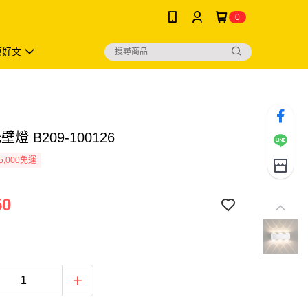
0
薦好文
燈 B209-100126
5,000免運
50