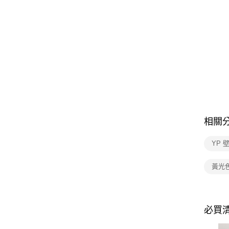
相關
YP 
黃光
必買