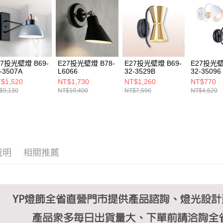
https://aft
３．未成
「AFTE
任。
４．使用「
即時審查
結果請求
27投光壁燈 B69-
E27投光壁燈 B78-
E27投光壁燈 B69-
E27投光壁
５．嚴禁
-3507A
L6066
32-3529B
32-35096
形，恩沛
$1,520
NT$1,730
NT$1,260
NT$770
動。
$9,130
NT$10,400
NT$7,590
NT$4,620
說明
相關推薦