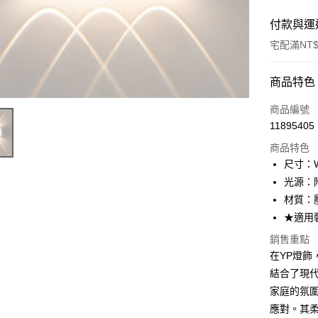
付款與運
宅配滿NT$
付款方式
商品特色
信用卡一
商品編號
11895405
LINE Pay
商品特色
Apple Pay
尺寸：W
光源：附L
街口支付
材質：
悠遊付
★適用
Google Pa
銷售重點
在YP燈飾
全盈+PAY
結合了現
AFTEE先
家庭的氛
相關說明
應對。其