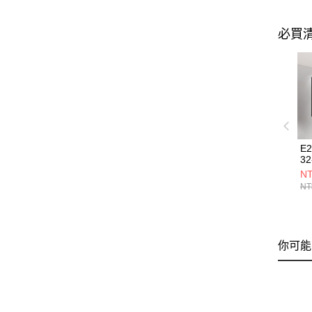
必買
E
32
NT
NT
你可能