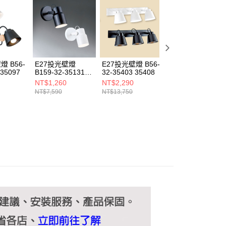
ee.tw/terms/#terms3
年的使用者請事先徵得法定代理人或監護人之同意方可使用
E先享後付」，若未經同意申辦者引起之損失，本公司不負相關責
AFTEE先享後付」時，將依據個別帳號之用戶狀況，依本公司
核予不同之上限額度；若仍有額度不足之情形，本公司將視審查
用戶進行身份認證。
燈 B56-
E27投光壁燈
E27投光壁燈 B56-
6W投光壁燈
一人註冊多個帳號或使用他人資訊註冊。若發現惡意使用之情
 35097
B159-32-35131
32-35403 35408
B209-100128
科技股份有限公司將有權停止該用戶之使用額度並採取法律行
35132
NT$1,260
NT$2,290
NT$750
NT$7,590
NT$13,750
NT$4,500