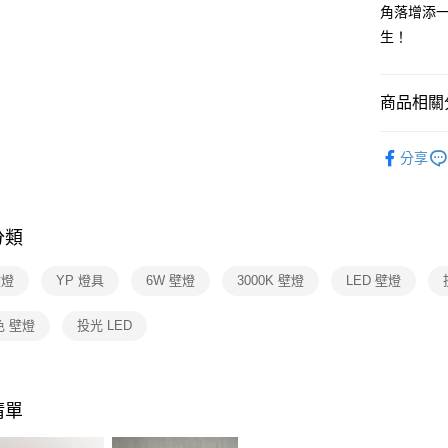
【關於「A
角落增添一
ATM付款
AFTEE
生！
便利好安
１．簡單
２．便利
運送方式
３．安心
商品相關分
新竹貨運
【「AFT
人氣商品
每筆NT$1
１．於結帳
分享
付」結帳
壁燈系列
２．訂單
３．收到繳
YP設計款
／ATM／
分類
本月破盤
※ 請注意
絡購買商品
🔥熱銷爆
先享後付
壁燈
YP 燈具
6W 壁燈
3000K 壁燈
LED 壁燈
※ 交易是
是否繳費成
色 壁燈
投光 LED
付客戶支
【注意事
１．透過由
交易，需
清單
求債權轉
２．關於