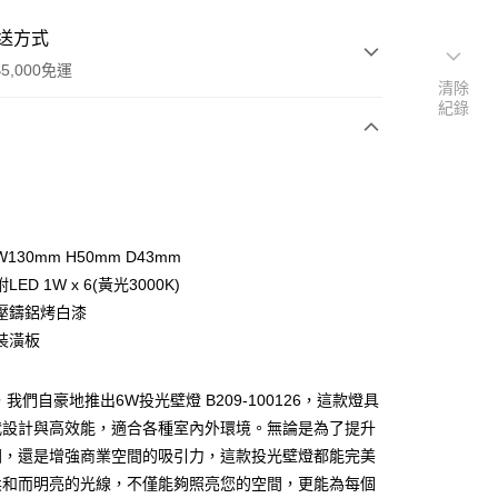
送方式
5,000免運
清除
紀錄
次付款
130mm H50mm D43mm
ED 1W x 6(黃光3000K)
壓鑄鋁烤白漆
裝潢板
y
，我們自豪地推出6W投光壁燈 B209-100126，這款燈具
代設計與高效能，適合各種室內外環境。無論是為了提升
享後付
圍，還是增強商業空間的吸引力，這款投光壁燈都能完美
柔和而明亮的光線，不僅能夠照亮您的空間，更能為每個