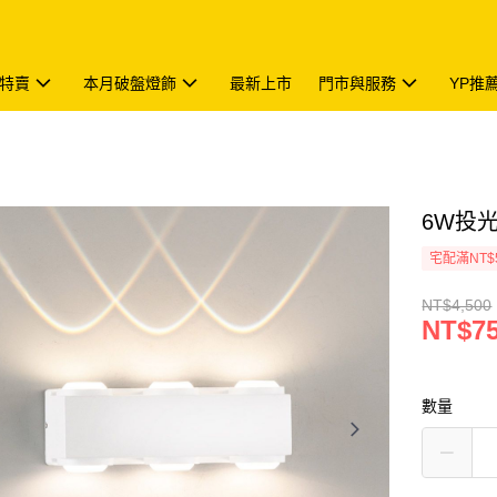
特賣
本月破盤燈飾
最新上市
門市與服務
YP推
6W投光壁
宅配滿NT$
NT$4,500
NT$7
數量