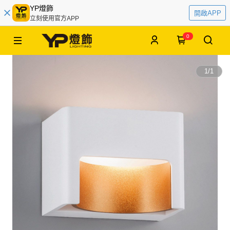
YP燈飾
開啟APP
立刻使用官方APP
0
1
/
1