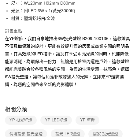
街口支付
尺寸：W120mm H92mm D80mm
光源：附LED 6W x 1(黃光3000K)
悠遊付
材質：壓鑄鋁烤白/金漆
Google Pay
銷售重點
全盈+PAY
在YP燈飾，我們自豪地推出6W投光壁燈 B209-100136，這款燈具
不僅具備優雅的設計，更能有效提升您的居家或商業空間的照明品
AFTEE先享後付
質。其高效能的LED技術，讓您在享受明亮光線的同時，也能降低
相關說明
能源消耗，為環保出一份力。無論是用於室內還是戶外，這款壁燈
【關於「AFTEE先享後付」】
ATM付款
AFTEE先享後付是「在收到商品之後才付款」的支付方式。 讓您購物簡單
都能完美融合於各種風格的空間，為您的生活增添一抹亮色。選擇
便利好安心！
6W投光壁燈，讓每個角落都散發迷人的光輝。立即來YP燈飾選
１．簡單：不需註冊會員、不需綁卡、不需儲值。
運送方式
２．便利：只要手機號碼，簡訊認證，即可結帳。
購，為您的空間帶來全新的光影體驗！
３．安心：先確認商品／服務後，再付款。
新竹貨運宅配
每筆NT$180，滿NT$5,000(含以上)免運費
【「AFTEE先享後付」結帳流程】
１．於結帳方式選擇「AFTEE先享後付」後，將跳轉至「AFTEE先享後付」
相關分類
結帳頁面，進行簡訊認證並確認金額後，即可完成結帳。
２．訂單成立數日內，您將收到繳費通知簡訊。
YP 投光壁燈
YP LED壁燈
YP 壁燈
３．收到繳費通知簡訊後14天內，點擊此簡訊中的連結，可透過四大超商／
ATM／網路銀行／等多元方式進行付款，方視為交易完成。
※ 請注意：結帳手續完成當下不需立刻繳費，但若您需要取消訂單，請聯絡
情境投影 投光壁燈
投光 LED壁燈
居家 投光壁燈