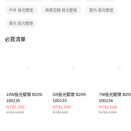
購買商品的店家。未經商家同意取消之訂單仍視為有效，需透過AFTEE先享
後付繳納相關費用。
戶外 投光壁燈
商業空間 投光壁燈
室內 投光壁燈
※ 交易是否成功請以「AFTEE先享後付 」之結帳頁面顯示為準，若有關於
是否繳費成功／繳費後需取消欲退款等相關疑問，請聯繫「AFTEE先享後付
客戶支援中心」
https://netprotections.freshdesk.com/support/home
黃光 投光壁燈
【注意事項】
１．透過由恩沛科技股份有限公司提供之「AFTEE先享後付」服務完成之交
必買清單
易，需依本服務之必要範圍內提供個人資料，並將交易相關給付款項請求債
權轉讓予恩沛科技股份有限公司。
２．關於個人資料處理事宜，請瀏覽以下網址：
https://aftee.tw/terms/#terms3
３．未成年的使用者請事先徵得法定代理人或監護人之同意方可使用
「AFTEE先享後付」，若未經同意申辦者引起之損失，本公司不負相關責
任。
４．使用「AFTEE先享後付」時，將依據個別帳號之用戶狀況，依本公司即
時審查核予不同之上限額度；若仍有額度不足之情形，本公司將視審查結果
請求用戶進行身份認證。
10W投光壁燈 B209-
G9投光壁燈 B209-
7W投光壁燈 B209
５．嚴禁一人註冊多個帳號或使用他人資訊註冊。若發現惡意使用之情形，
100135
100133
100134
恩沛科技股份有限公司將有權停止該用戶之使用額度並採取法律行動。
NT$2,250
NT$1,500
NT$1,660
NT$13,500
NT$9,000
NT$10,000