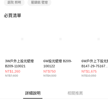
購買商品的店家。未經商家同意取消之訂單仍視為有效，需透過AFTEE先享
庭院 照明
壓鑄鋁 壁燈
後付繳納相關費用。
※ 交易是否成功請以「AFTEE先享後付 」之結帳頁面顯示為準，若有關於
是否繳費成功／繳費後需取消欲退款等相關疑問，請聯繫「AFTEE先享後付
必買清單
客戶支援中心」
https://netprotections.freshdesk.com/support/home
【注意事項】
１．透過由恩沛科技股份有限公司提供之「AFTEE先享後付」服務完成之交
易，需依本服務之必要範圍內提供個人資料，並將交易相關給付款項請求債
權轉讓予恩沛科技股份有限公司。
２．關於個人資料處理事宜，請瀏覽以下網址：
https://aftee.tw/terms/#terms3
３．未成年的使用者請事先徵得法定代理人或監護人之同意方可使用
「AFTEE先享後付」，若未經同意申辦者引起之損失，本公司不負相關責
3W戶外上投光壁燈
6W投光壁燈 B209-
6W戶外上下投光
任。
B209-110021
100122
B147-29-75167
４．使用「AFTEE先享後付」時，將依據個別帳號之用戶狀況，依本公司即
時審查核予不同之上限額度；若仍有額度不足之情形，本公司將視審查結果
75168
NT$1,260
NT$750
NT$1,675
請求用戶進行身份認證。
NT$7,600
NT$4,500
NT$10,050
５．嚴禁一人註冊多個帳號或使用他人資訊註冊。若發現惡意使用之情形，
恩沛科技股份有限公司將有權停止該用戶之使用額度並採取法律行動。
詳細說明
相關推薦