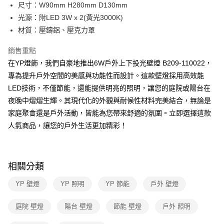
街口支付
尺寸：W90mm H280mm D130mm
光源：附LED 3W x 2(黃光3000K)
悠遊付
材質：壓鑄鋁、壓克力罩
Google Pay
銷售重點
全盈+PAY
在YP燈飾，我們自豪地推出6W戶外上下投光壁燈 B209-110022，
專為提升戶外空間的美感與功能性而設計。這款壁燈採用高效能
AFTEE先享後付
LED技術，不僅節能，還能提供明亮的照明，讓您的庭院或陽台在
相關說明
夜晚中熠熠生輝。其現代化的外觀與耐候性材料完美結合，無論是
【關於「AFTEE先享後付」】
ATM付款
AFTEE先享後付是「在收到商品之後才付款」的支付方式。 讓您購物簡單
家庭聚會還是戶外活動，皆能為您帶來舒適的氛圍。立即選擇這款
便利好安心！
人氣商品，讓您的戶外生活更加精彩！
１．簡單：不需註冊會員、不需綁卡、不需儲值。
運送方式
２．便利：只要手機號碼，簡訊認證，即可結帳。
３．安心：先確認商品／服務後，再付款。
新竹貨運宅配
每筆NT$180，滿NT$5,000(含以上)免運費
【「AFTEE先享後付」結帳流程】
相關分類
１．於結帳方式選擇「AFTEE先享後付」後，將跳轉至「AFTEE先享後付」
結帳頁面，進行簡訊認證並確認金額後，即可完成結帳。
YP 壁燈
YP 照明
YP 節能
戶外 壁燈
２．訂單成立數日內，您將收到繳費通知簡訊。
３．收到繳費通知簡訊後14天內，點擊此簡訊中的連結，可透過四大超商／
庭院 壁燈
陽台 壁燈
節能 壁燈
戶外 照明
ATM／網路銀行／等多元方式進行付款，方視為交易完成。
※ 請注意：結帳手續完成當下不需立刻繳費，但若您需要取消訂單，請聯絡