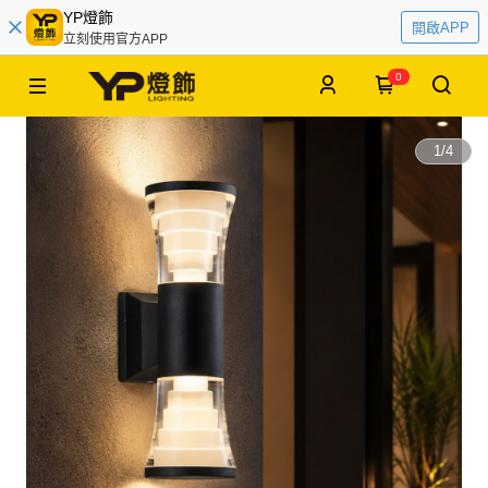
YP燈飾
開啟APP
立刻使用官方APP
0
1
/
4