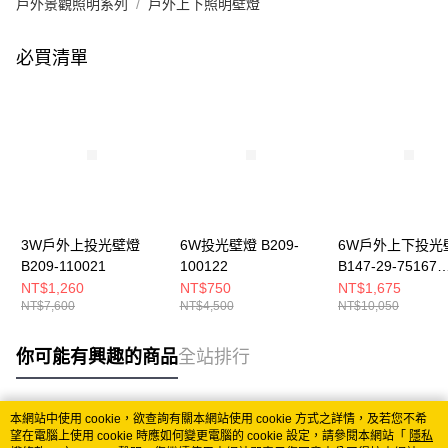
戶外景觀照明系列
戶外上下照明壁燈
必買清單
3W戶外上投光壁燈
6W投光壁燈 B209-
6W戶外上下投光
B209-110021
100122
B147-29-75167
75168
NT$1,260
NT$750
NT$1,675
NT$7,600
NT$4,500
NT$10,050
你可能有興趣的商品
全站排行
本網站中使用 cookie，欲查詢有關本網站使用 cookie 方式之詳情，及若您不希
熱門標籤
望在電腦上使用 cookie 時應如何變更電腦的 cookie 設定，請參閱本網站「
隱私