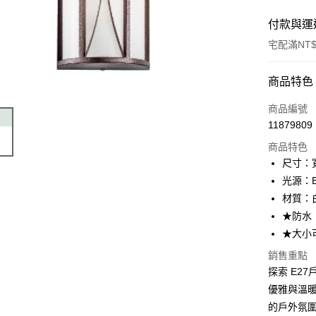
付款與運
宅配滿NT$
付款方式
商品特色
信用卡一
商品編號
11879809
LINE Pay
商品特色
Apple Pay
尺寸：寬
光源：E
街口支付
材質：
悠遊付
★防水
★大小
Google Pa
銷售重點
全盈+PAY
探索 E27
AFTEE先
優雅與溫暖
相關說明
的戶外氛