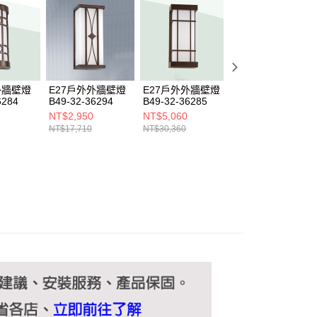
ee.tw/terms/#terms3
年的使用者請事先徵得法定代理人或監護人之同意方可使用
E先享後付」，若未經同意申辦者引起之損失，本公司不負相關責
AFTEE先享後付」時，將依據個別帳號之用戶狀況，依本公司
核予不同之上限額度；若仍有額度不足之情形，本公司將視審查
用戶進行身份認證。
外牆壁燈
E27戶外外牆壁燈
E27戶外外牆壁燈
E27戶外外牆壁燈
一人註冊多個帳號或使用他人資訊註冊。若發現惡意使用之情
6284
B49-32-36294
B49-32-36285
B49-32-3628A
科技股份有限公司將有權停止該用戶之使用額度並採取法律行
NT$2,950
NT$5,060
NT$2,870
NT$17,710
NT$30,360
NT$17,270