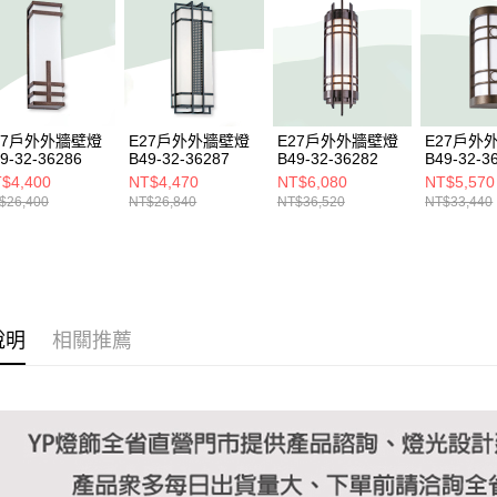
https://aft
３．未成
「AFTE
任。
４．使用「
即時審查
結果請求
27戶外外牆壁燈
E27戶外外牆壁燈
E27戶外外牆壁燈
E27戶外
５．嚴禁
9-32-36286
B49-32-36287
B49-32-36282
B49-32-3
形，恩沛
$4,400
NT$4,470
NT$6,080
NT$5,570
動。
$26,400
NT$26,840
NT$36,520
NT$33,440
說明
相關推薦