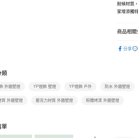
【關於「A
耐候材質
ATM付款
AFTEE
家增添獨
便利好安
１．簡單
２．便利
運送方式
３．安心
商品相關分
新竹貨運
【「AFT
戶外景觀
每筆NT$1
１．於結帳
分享
付」結帳
２．訂單
３．收到繳
／ATM／
分類
※ 請注意
絡購買商品
先享後付
飾 外牆壁燈
YP燈飾 壁燈
YP燈飾 戶外
防水 外牆壁燈
※ 交易是
是否繳費成
材質 外牆壁燈
壓克力材質 外牆壁燈
粉體烤漆 外牆壁燈
付客戶支
【注意事
１．透過由
交易，需
清單
求債權轉
２．關於