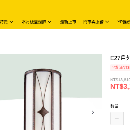
特賣
本月破盤燈飾
最新上市
門市與服務
YP推
E27戶外
宅配滿NT$
NT$18,81
NT$3,
數量