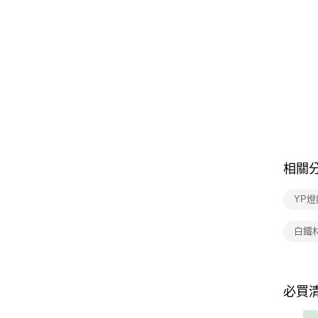
相關
YP燈
白鐵
必買