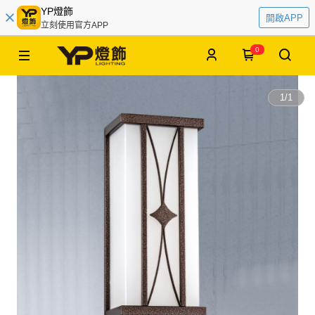
YP燈飾
開啟APP
立刻使用官方APP
0
1
/
1