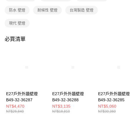
購買商品的店家。未經商家同意取消之訂單仍視為有效，需透過AFTEE先享
後付繳納相關費用。
防水 壁燈
耐候性 壁燈
台灣製造 壁燈
※ 交易是否成功請以「AFTEE先享後付 」之結帳頁面顯示為準，若有關於
是否繳費成功／繳費後需取消欲退款等相關疑問，請聯繫「AFTEE先享後付
客戶支援中心」
https://netprotections.freshdesk.com/support/home
現代 壁燈
【注意事項】
１．透過由恩沛科技股份有限公司提供之「AFTEE先享後付」服務完成之交
必買清單
易，需依本服務之必要範圍內提供個人資料，並將交易相關給付款項請求債
權轉讓予恩沛科技股份有限公司。
２．關於個人資料處理事宜，請瀏覽以下網址：
https://aftee.tw/terms/#terms3
３．未成年的使用者請事先徵得法定代理人或監護人之同意方可使用
「AFTEE先享後付」，若未經同意申辦者引起之損失，本公司不負相關責
任。
４．使用「AFTEE先享後付」時，將依據個別帳號之用戶狀況，依本公司即
時審查核予不同之上限額度；若仍有額度不足之情形，本公司將視審查結果
請求用戶進行身份認證。
E27戶外外牆壁燈
E27戶外外牆壁燈
E27戶外外牆壁燈
５．嚴禁一人註冊多個帳號或使用他人資訊註冊。若發現惡意使用之情形，
B49-32-36287
B49-32-36288
B49-32-36285
恩沛科技股份有限公司將有權停止該用戶之使用額度並採取法律行動。
NT$4,470
NT$3,135
NT$5,060
NT$26,840
NT$18,810
NT$30,360