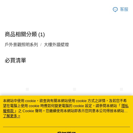
客服
商品相關分類 (1)
戶外景觀照明系列
大樓外牆壁燈
必買清單
本網站中使用 cookie，欲查詢有關本網站使用 cookie 方式之詳情，及若您不希
望在電腦上使用 cookie 時應如何變更電腦的 cookie 設定，請參閱本網站「
隱私
權條款
」之 Cookie 聲明。您繼續使用本網站即表示您同意本公司得按本網站使
E27戶外外牆壁燈
E27戶外外牆壁燈
E27戶外外牆壁燈
用條款之 Cookie 聲明使用 cookie。
了解更多 >
B49-32-36287
B49-32-36288
B49-32-36285
NT$4,470
NT$3,135
NT$5,060