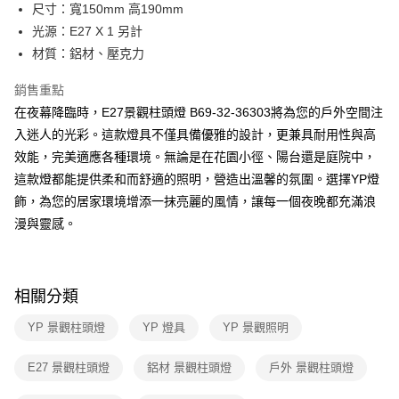
街口支付
尺寸：寬150mm 高190mm
光源：E27 X 1 另計
悠遊付
材質：鋁材、壓克力
Google Pay
銷售重點
全盈+PAY
在夜幕降臨時，E27景觀柱頭燈 B69-32-36303將為您的戶外空間注
入迷人的光彩。這款燈具不僅具備優雅的設計，更兼具耐用性與高
AFTEE先享後付
效能，完美適應各種環境。無論是在花園小徑、陽台還是庭院中，
相關說明
這款燈都能提供柔和而舒適的照明，營造出溫馨的氛圍。選擇YP燈
【關於「AFTEE先享後付」】
ATM付款
AFTEE先享後付是「在收到商品之後才付款」的支付方式。 讓您購物簡單
飾，為您的居家環境增添一抹亮麗的風情，讓每一個夜晚都充滿浪
便利好安心！
漫與靈感。
１．簡單：不需註冊會員、不需綁卡、不需儲值。
運送方式
２．便利：只要手機號碼，簡訊認證，即可結帳。
３．安心：先確認商品／服務後，再付款。
新竹貨運宅配
每筆NT$180，滿NT$5,000(含以上)免運費
【「AFTEE先享後付」結帳流程】
相關分類
１．於結帳方式選擇「AFTEE先享後付」後，將跳轉至「AFTEE先享後付」
結帳頁面，進行簡訊認證並確認金額後，即可完成結帳。
YP 景觀柱頭燈
YP 燈具
YP 景觀照明
２．訂單成立數日內，您將收到繳費通知簡訊。
３．收到繳費通知簡訊後14天內，點擊此簡訊中的連結，可透過四大超商／
E27 景觀柱頭燈
鋁材 景觀柱頭燈
戶外 景觀柱頭燈
ATM／網路銀行／等多元方式進行付款，方視為交易完成。
※ 請注意：結帳手續完成當下不需立刻繳費，但若您需要取消訂單，請聯絡