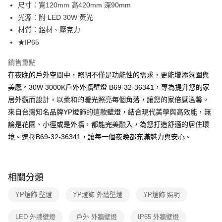
街口支付
尺寸：寬120mm 高420mm 深90mm
光源：附 LED 30W 黃光
悠遊付
材質：鋁材、壓克力
Google Pay
★IP65
全盈+PAY
銷售重點
在夜晚的戶外空間中，照明不僅是功能性的需求，更能增添氛圍與
AFTEE先享後付
美感。30W 3000K戶外外牆壁燈 B69-32-36341，專為提升您的家
相關說明
居外觀而設計，以柔和的暖光照亮每個角落，讓您的家倍感溫馨。
【關於「AFTEE先享後付」】
ATM付款
AFTEE先享後付是「在收到商品之後才付款」的支付方式。 讓您購物簡單
來自台灣知名品牌YP燈飾的這款壁燈，結合現代美學與高效能，無
便利好安心！
論是花園、小徑或是外牆，都能完美融入，為您打造舒適的居住環
１．簡單：不需註冊會員、不需綁卡、不需儲值。
運送方式
２．便利：只要手機號碼，簡訊認證，即可結帳。
境。選擇B69-32-36341，讓每一個夜晚都充滿魅力與安心。
３．安心：先確認商品／服務後，再付款。
新竹貨運宅配
每筆NT$180，滿NT$5,000(含以上)免運費
【「AFTEE先享後付」結帳流程】
１．於結帳方式選擇「AFTEE先享後付」後，將跳轉至「AFTEE先享後付」
相關分類
結帳頁面，進行簡訊認證並確認金額後，即可完成結帳。
２．訂單成立數日內，您將收到繳費通知簡訊。
YP燈飾 壁燈
YP燈飾 外牆壁燈
YP燈飾 照明
３．收到繳費通知簡訊後14天內，點擊此簡訊中的連結，可透過四大超商／
ATM／網路銀行／等多元方式進行付款，方視為交易完成。
※ 請注意：結帳手續完成當下不需立刻繳費，但若您需要取消訂單，請聯絡
LED 外牆壁燈
戶外 外牆壁燈
IP65 外牆壁燈