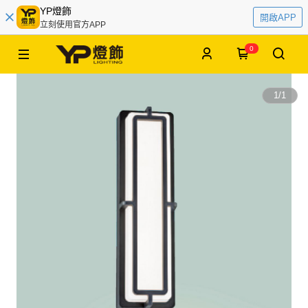
YP燈飾
開啟APP
立刻使用官方APP
0
1
/
1