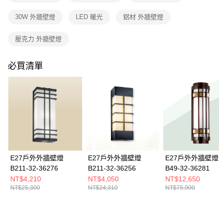
購買商品的店家。未經商家同意取消之訂單仍視為有效，需透過AFTEE先享
後付繳納相關費用。
30W 外牆壁燈
LED 暖光
鋁材 外牆壁燈
※ 交易是否成功請以「AFTEE先享後付 」之結帳頁面顯示為準，若有關於
是否繳費成功／繳費後需取消欲退款等相關疑問，請聯繫「AFTEE先享後付
客戶支援中心」
https://netprotections.freshdesk.com/support/home
壓克力 外牆壁燈
【注意事項】
１．透過由恩沛科技股份有限公司提供之「AFTEE先享後付」服務完成之交
必買清單
易，需依本服務之必要範圍內提供個人資料，並將交易相關給付款項請求債
權轉讓予恩沛科技股份有限公司。
２．關於個人資料處理事宜，請瀏覽以下網址：
https://aftee.tw/terms/#terms3
３．未成年的使用者請事先徵得法定代理人或監護人之同意方可使用
「AFTEE先享後付」，若未經同意申辦者引起之損失，本公司不負相關責
任。
４．使用「AFTEE先享後付」時，將依據個別帳號之用戶狀況，依本公司即
時審查核予不同之上限額度；若仍有額度不足之情形，本公司將視審查結果
請求用戶進行身份認證。
E27戶外外牆壁燈
E27戶外外牆壁燈
E27戶外外牆壁燈
５．嚴禁一人註冊多個帳號或使用他人資訊註冊。若發現惡意使用之情形，
B211-32-36276
B211-32-36256
B49-32-36281
恩沛科技股份有限公司將有權停止該用戶之使用額度並採取法律行動。
NT$4,210
NT$4,050
NT$12,650
NT$25,300
NT$24,310
NT$75,900