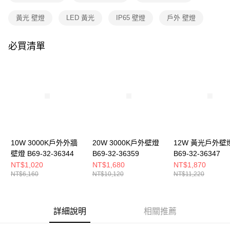
購買商品的店家。未經商家同意取消之訂單仍視為有效，需透過AFTEE先享
後付繳納相關費用。
黃光 壁燈
LED 黃光
IP65 壁燈
戶外 壁燈
※ 交易是否成功請以「AFTEE先享後付 」之結帳頁面顯示為準，若有關於
是否繳費成功／繳費後需取消欲退款等相關疑問，請聯繫「AFTEE先享後付
客戶支援中心」
https://netprotections.freshdesk.com/support/home
必買清單
【注意事項】
１．透過由恩沛科技股份有限公司提供之「AFTEE先享後付」服務完成之交
易，需依本服務之必要範圍內提供個人資料，並將交易相關給付款項請求債
權轉讓予恩沛科技股份有限公司。
２．關於個人資料處理事宜，請瀏覽以下網址：
https://aftee.tw/terms/#terms3
３．未成年的使用者請事先徵得法定代理人或監護人之同意方可使用
「AFTEE先享後付」，若未經同意申辦者引起之損失，本公司不負相關責
任。
４．使用「AFTEE先享後付」時，將依據個別帳號之用戶狀況，依本公司即
10W 3000K戶外外牆
20W 3000K戶外壁燈
12W 黃光戶外壁
時審查核予不同之上限額度；若仍有額度不足之情形，本公司將視審查結果
壁燈 B69-32-36344
B69-32-36359
B69-32-36347
請求用戶進行身份認證。
NT$1,020
NT$1,680
NT$1,870
５．嚴禁一人註冊多個帳號或使用他人資訊註冊。若發現惡意使用之情形，
NT$6,160
NT$10,120
NT$11,220
恩沛科技股份有限公司將有權停止該用戶之使用額度並採取法律行動。
詳細說明
相關推薦