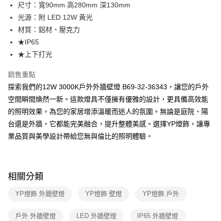
街口支付
尺寸：寬90mm 高280mm 深130mm
光源：附 LED 12W 黃光
悠遊付
材質：鋁材、壓克力
Google Pay
★IP65
★上下打光
全盈+PAY
銷售重點
AFTEE先享後付
探索我們的12W 3000K戶外外牆壁燈 B69-32-36343，讓您的戶外
相關說明
空間瞬間煥然一新。這款燈具不僅擁有優雅的設計，更具備高效能
【關於「AFTEE先享後付」】
ATM付款
AFTEE先享後付是「在收到商品之後才付款」的支付方式。 讓您購物簡單
的照明效果，為您的家居增添溫暖而迷人的氛圍。無論是庭院、陽
便利好安心！
台還是外牆，它都能完美融合，提升整體美感。選擇YP燈飾，讓專
１．簡單：不需註冊會員、不需綁卡、不需儲值。
運送方式
２．便利：只要手機號碼，簡訊認證，即可結帳。
業品質與美學設計帶給您無與倫比的照明體驗。
３．安心：先確認商品／服務後，再付款。
新竹貨運宅配
每筆NT$180，滿NT$5,000(含以上)免運費
【「AFTEE先享後付」結帳流程】
１．於結帳方式選擇「AFTEE先享後付」後，將跳轉至「AFTEE先享後付」
相關分類
結帳頁面，進行簡訊認證並確認金額後，即可完成結帳。
２．訂單成立數日內，您將收到繳費通知簡訊。
YP燈飾 外牆壁燈
YP燈飾 壁燈
YP燈飾 戶外
３．收到繳費通知簡訊後14天內，點擊此簡訊中的連結，可透過四大超商／
ATM／網路銀行／等多元方式進行付款，方視為交易完成。
※ 請注意：結帳手續完成當下不需立刻繳費，但若您需要取消訂單，請聯絡
戶外 外牆壁燈
LED 外牆壁燈
IP65 外牆壁燈