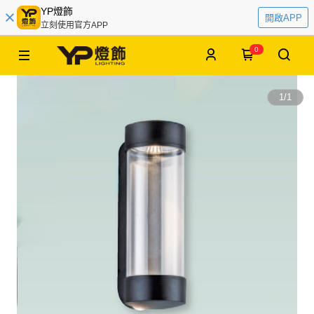
YP燈飾
開啟APP
立刻使用官方APP
0
1
/
1