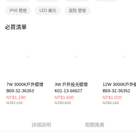
購買商品的店家。未經商家同意取消之訂單仍視為有效，需透過AFTEE先享
後付繳納相關費用。
IP65 壁燈
LED 暖光
庭院 壁燈
※ 交易是否成功請以「AFTEE先享後付 」之結帳頁面顯示為準，若有關於
是否繳費成功／繳費後需取消欲退款等相關疑問，請聯繫「AFTEE先享後付
客戶支援中心」
https://netprotections.freshdesk.com/support/home
必買清單
【注意事項】
１．透過由恩沛科技股份有限公司提供之「AFTEE先享後付」服務完成之交
易，需依本服務之必要範圍內提供個人資料，並將交易相關給付款項請求債
權轉讓予恩沛科技股份有限公司。
２．關於個人資料處理事宜，請瀏覽以下網址：
https://aftee.tw/terms/#terms3
３．未成年的使用者請事先徵得法定代理人或監護人之同意方可使用
「AFTEE先享後付」，若未經同意申辦者引起之損失，本公司不負相關責
任。
４．使用「AFTEE先享後付」時，將依據個別帳號之用戶狀況，依本公司即
7W 3000K戶外壁燈
3W 戶外投光壁燈
12W 3000K戶外
時審查核予不同之上限額度；若仍有額度不足之情形，本公司將視審查結果
B69-32-36353
K01-13-66627
B69-32-36352
請求用戶進行身份認證。
NT$1,190
NT$1,600
NT$1,020
５．嚴禁一人註冊多個帳號或使用他人資訊註冊。若發現惡意使用之情形，
NT$7,150
NT$9,600
NT$6,160
恩沛科技股份有限公司將有權停止該用戶之使用額度並採取法律行動。
詳細說明
相關推薦