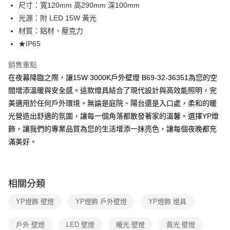
街口支付
尺寸：寬120mm 高290mm 深100mm
光源：附 LED 15W 黃光
悠遊付
材質：鋁材、壓克力
Google Pay
★IP65
全盈+PAY
銷售重點
在夜幕降臨之際，讓15W 3000K戶外壁燈 B69-32-36351為您的空
AFTEE先享後付
間增添溫暖與安全感。這款燈具結合了現代設計與高效能照明，完
相關說明
美適用於任何戶外環境。無論是庭院、陽台還是入口處，柔和的暖
【關於「AFTEE先享後付」】
ATM付款
AFTEE先享後付是「在收到商品之後才付款」的支付方式。 讓您購物簡單
光營造出舒適的氛圍，讓每一個角落都散發著家的溫馨。選擇YP燈
便利好安心！
飾，讓我們的專業品質為您的生活增添一抹亮色，讓每個夜晚都充
１．簡單：不需註冊會員、不需綁卡、不需儲值。
運送方式
２．便利：只要手機號碼，簡訊認證，即可結帳。
滿美好。
３．安心：先確認商品／服務後，再付款。
新竹貨運宅配
每筆NT$180，滿NT$5,000(含以上)免運費
【「AFTEE先享後付」結帳流程】
１．於結帳方式選擇「AFTEE先享後付」後，將跳轉至「AFTEE先享後付」
相關分類
結帳頁面，進行簡訊認證並確認金額後，即可完成結帳。
２．訂單成立數日內，您將收到繳費通知簡訊。
YP燈飾 壁燈
YP燈飾 戶外壁燈
YP燈飾 燈具
３．收到繳費通知簡訊後14天內，點擊此簡訊中的連結，可透過四大超商／
ATM／網路銀行／等多元方式進行付款，方視為交易完成。
※ 請注意：結帳手續完成當下不需立刻繳費，但若您需要取消訂單，請聯絡
戶外 壁燈
LED 壁燈
暖光 壁燈
黃光 壁燈