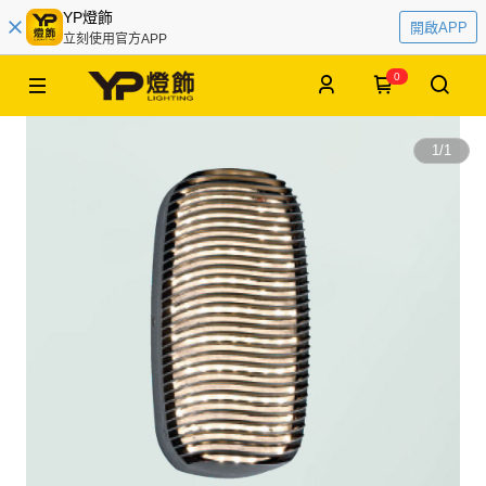
YP燈飾
開啟APP
立刻使用官方APP
0
1
/
1