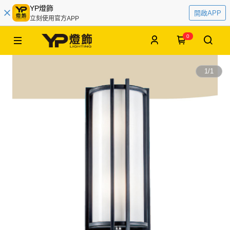
YP燈飾
開啟APP
立刻使用官方APP
0
1
/
1