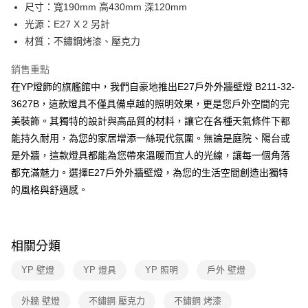
街口支付
尺寸：寬190mm 高430mm 深120mm
光源：E27 X 2 另計
悠遊付
材質：不鏽鋼烤漆、壓克力
Google Pay
銷售重點
全盈+PAY
在YP燈飾的旗艦館中，我們自豪地推出E27戶外外牆壁燈 B211-32-
3627B，這款燈具不僅具備卓越的照明效果，更是您戶外空間的完
AFTEE先享後付
美裝飾。其獨特的設計與高品質的材料，讓它在各種天氣條件下都
相關說明
能持久耐用，為您的家居增添一絲現代氛圍。無論是庭院、陽台或
【關於「AFTEE先享後付」】
ATM付款
AFTEE先享後付是「在收到商品之後才付款」的支付方式。 讓您購物簡單
是外牆，這款燈具都能為您帶來溫暖而宜人的光線，讓每一個角落
便利好安心！
都充滿魅力。選擇E27戶外外牆壁燈，為您的生活空間創造出獨特
１．簡單：不需註冊會員、不需綁卡、不需儲值。
運送方式
２．便利：只要手機號碼，簡訊認證，即可結帳。
的風格與舒適感。
３．安心：先確認商品／服務後，再付款。
新竹貨運宅配
每筆NT$180，滿NT$5,000(含以上)免運費
【「AFTEE先享後付」結帳流程】
１．於結帳方式選擇「AFTEE先享後付」後，將跳轉至「AFTEE先享後付」
相關分類
結帳頁面，進行簡訊認證並確認金額後，即可完成結帳。
２．訂單成立數日內，您將收到繳費通知簡訊。
YP 壁燈
YP 燈具
YP 照明
戶外 壁燈
３．收到繳費通知簡訊後14天內，點擊此簡訊中的連結，可透過四大超商／
ATM／網路銀行／等多元方式進行付款，方視為交易完成。
※ 請注意：結帳手續完成當下不需立刻繳費，但若您需要取消訂單，請聯絡
外牆 壁燈
不鏽鋼 壓克力
不鏽鋼 烤漆