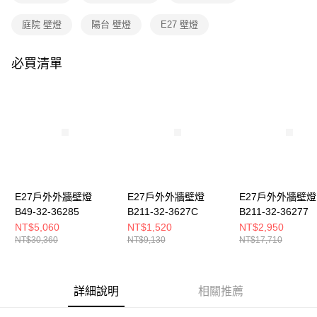
購買商品的店家。未經商家同意取消之訂單仍視為有效，需透過AFTEE先享
後付繳納相關費用。
庭院 壁燈
陽台 壁燈
E27 壁燈
※ 交易是否成功請以「AFTEE先享後付 」之結帳頁面顯示為準，若有關於
是否繳費成功／繳費後需取消欲退款等相關疑問，請聯繫「AFTEE先享後付
客戶支援中心」
https://netprotections.freshdesk.com/support/home
必買清單
【注意事項】
１．透過由恩沛科技股份有限公司提供之「AFTEE先享後付」服務完成之交
易，需依本服務之必要範圍內提供個人資料，並將交易相關給付款項請求債
權轉讓予恩沛科技股份有限公司。
２．關於個人資料處理事宜，請瀏覽以下網址：
https://aftee.tw/terms/#terms3
３．未成年的使用者請事先徵得法定代理人或監護人之同意方可使用
「AFTEE先享後付」，若未經同意申辦者引起之損失，本公司不負相關責
任。
４．使用「AFTEE先享後付」時，將依據個別帳號之用戶狀況，依本公司即
E27戶外外牆壁燈
E27戶外外牆壁燈
E27戶外外牆壁燈
時審查核予不同之上限額度；若仍有額度不足之情形，本公司將視審查結果
B49-32-36285
B211-32-3627C
B211-32-36277
請求用戶進行身份認證。
NT$5,060
NT$1,520
NT$2,950
５．嚴禁一人註冊多個帳號或使用他人資訊註冊。若發現惡意使用之情形，
NT$30,360
NT$9,130
NT$17,710
恩沛科技股份有限公司將有權停止該用戶之使用額度並採取法律行動。
詳細說明
相關推薦