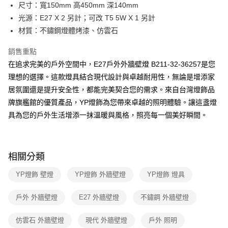
街口支付
尺寸：寬150mm 高450mm 深140mm
光源：E27 X 2 另計；可改 T5 5W X 1 另計
悠遊付
材質：不鏽鋼燈體烤漆、仿雲石
Google Pay
銷售重點
全盈+PAY
在追求完美的戶外空間中，E27戶外外牆壁燈 B211-32-36257是您
理想的選擇。這款燈具結合現代設計與卓越耐用性，無論是增添家
AFTEE先享後付
居氛圍還是提升安全性，都能完美契合您的需求。來自台灣燈飾品
相關說明
牌旗艦館的優質產品，YP燈飾為您帶來卓越的照明體驗。讓這盞燈
【關於「AFTEE先享後付」】
ATM付款
AFTEE先享後付是「在收到商品之後才付款」的支付方式。 讓您購物簡單
具為您的戶外生活增添一抹溫暖與風格，照亮每一個美好瞬間。
便利好安心！
１．簡單：不需註冊會員、不需綁卡、不需儲值。
運送方式
２．便利：只要手機號碼，簡訊認證，即可結帳。
３．安心：先確認商品／服務後，再付款。
新竹貨運宅配
相關分類
每筆NT$180，滿NT$5,000(含以上)免運費
【「AFTEE先享後付」結帳流程】
YP燈飾 壁燈
YP燈飾 外牆壁燈
YP燈飾 燈具
１．於結帳方式選擇「AFTEE先享後付」後，將跳轉至「AFTEE先享後付」
結帳頁面，進行簡訊認證並確認金額後，即可完成結帳。
２．訂單成立數日內，您將收到繳費通知簡訊。
戶外 外牆壁燈
E27 外牆壁燈
不鏽鋼 外牆壁燈
３．收到繳費通知簡訊後14天內，點擊此簡訊中的連結，可透過四大超商／
ATM／網路銀行／等多元方式進行付款，方視為交易完成。
仿雲石 外牆壁燈
現代 外牆壁燈
戶外 照明
※ 請注意：結帳手續完成當下不需立刻繳費，但若您需要取消訂單，請聯絡