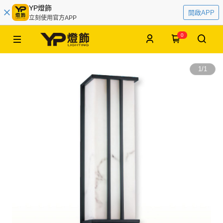
YP燈飾
開啟APP
立刻使用官方APP
0
1
/
1