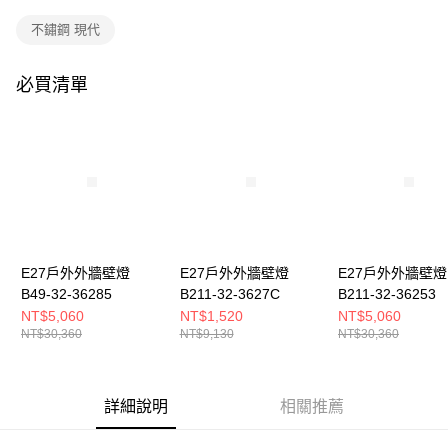
購買商品的店家。未經商家同意取消之訂單仍視為有效，需透過AFTEE先享
後付繳納相關費用。
不鏽鋼 現代
※ 交易是否成功請以「AFTEE先享後付 」之結帳頁面顯示為準，若有關於
是否繳費成功／繳費後需取消欲退款等相關疑問，請聯繫「AFTEE先享後付
客戶支援中心」
https://netprotections.freshdesk.com/support/home
必買清單
【注意事項】
１．透過由恩沛科技股份有限公司提供之「AFTEE先享後付」服務完成之交
易，需依本服務之必要範圍內提供個人資料，並將交易相關給付款項請求債
權轉讓予恩沛科技股份有限公司。
２．關於個人資料處理事宜，請瀏覽以下網址：
https://aftee.tw/terms/#terms3
３．未成年的使用者請事先徵得法定代理人或監護人之同意方可使用
「AFTEE先享後付」，若未經同意申辦者引起之損失，本公司不負相關責
任。
E27戶外外牆壁燈
E27戶外外牆壁燈
E27戶外外牆壁燈
４．使用「AFTEE先享後付」時，將依據個別帳號之用戶狀況，依本公司即
時審查核予不同之上限額度；若仍有額度不足之情形，本公司將視審查結果
B49-32-36285
B211-32-3627C
B211-32-36253
請求用戶進行身份認證。
NT$5,060
NT$1,520
NT$5,060
５．嚴禁一人註冊多個帳號或使用他人資訊註冊。若發現惡意使用之情形，
NT$30,360
NT$9,130
NT$30,360
恩沛科技股份有限公司將有權停止該用戶之使用額度並採取法律行動。
詳細說明
相關推薦