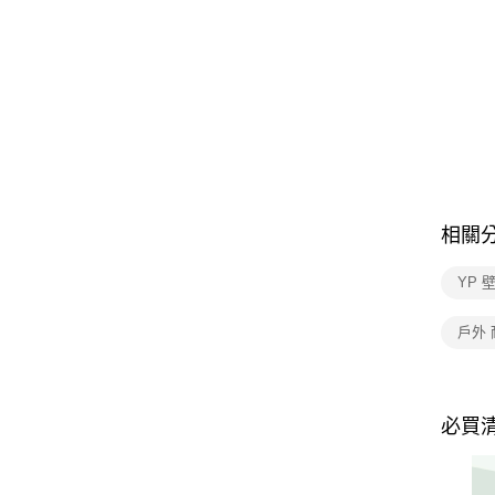
相關
YP 
戶外 
必買