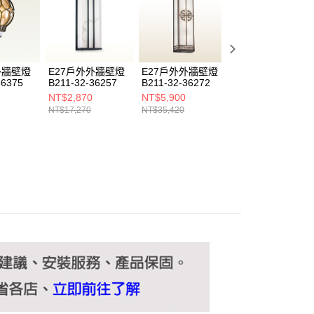
ee.tw/terms/#terms3
年的使用者請事先徵得法定代理人或監護人之同意方可使用
E先享後付」，若未經同意申辦者引起之損失，本公司不負相關責
AFTEE先享後付」時，將依據個別帳號之用戶狀況，依本公司
核予不同之上限額度；若仍有額度不足之情形，本公司將視審查
外牆壁燈
E27戶外外牆壁燈
E27戶外外牆壁燈
E27戶外外牆壁燈
用戶進行身份認證。
36375
B211-32-36257
B211-32-36272
B211-32-3627A
一人註冊多個帳號或使用他人資訊註冊。若發現惡意使用之情
NT$2,870
NT$5,900
NT$2,200
科技股份有限公司將有權停止該用戶之使用額度並採取法律行
NT$17,270
NT$35,420
NT$13,200