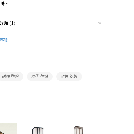
FTEE先享後付」】
品味。
先享後付是「在收到商品之後才付款」的支付方式。 讓您購物簡單
心！
：不需註冊會員、不需綁卡、不需儲值。
類 (1)
：只要手機號碼，簡訊認證，即可結帳。
：先確認商品／服務後，再付款。
照明系列
大樓外牆壁燈
宅配
EE先享後付」結帳流程】
客服
80，滿NT$5,000(含以上)免運費
方式選擇「AFTEE先享後付」後，將跳轉至「AFTEE先享後
頁面，進行簡訊認證並確認金額後，即可完成結帳。
成立數日內，您將收到繳費通知簡訊。
費通知簡訊後14天內，點擊此簡訊中的連結，可透過四大超商
網路銀行／等多元方式進行付款，方視為交易完成。
：結帳手續完成當下不需立刻繳費，但若您需要取消訂單，請聯
耐候 壁燈
現代 壁燈
耐候 鋁製
的店家。未經商家同意取消之訂單仍視為有效，需透過AFTEE
繳納相關費用。
否成功請以「AFTEE先享後付 」之結帳頁面顯示為準，若有關於
功／繳費後需取消欲退款等相關疑問，請聯繫「AFTEE先享後
援中心」
https://netprotections.freshdesk.com/support/home
項】
恩沛科技股份有限公司提供之「AFTEE先享後付」服務完成之
依本服務之必要範圍內提供個人資料，並將交易相關給付款項請
讓予恩沛科技股份有限公司。
個人資料處理事宜，請瀏覽以下網址：