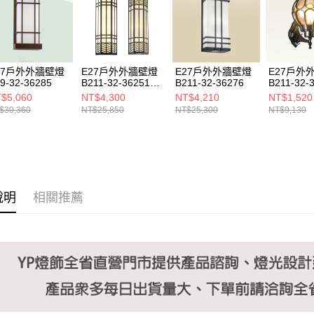
https://aft
３．未成
「AFTE
任。
４．使用「
即時審查
27戶外外牆壁燈
E27戶外外牆壁燈
E27戶外外牆壁燈
E27戶外
結果請求
9-32-36285
B211-32-36251
B211-32-36276
B211-32-
５．嚴禁
36252
$5,060
NT$4,300
NT$4,210
NT$1,520
形，恩沛
$30,360
NT$25,850
NT$25,300
NT$9,130
動。
說明
相關推薦