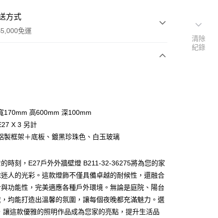
送方式
5,000免運
清除
紀錄
次付款
170mm 高600mm 深100mm
27 X 3 另計
鋁製框架＋底板、鍍黑珍珠色、白玉玻璃
時刻，E27戶外外牆壁燈 B211-32-36275將為您的家
y
抹迷人的光彩。這款燈飾不僅具備卓越的耐候性，還融合
計與功能性，完美適應各種戶外環境。無論是庭院、陽台
享後付
處，均能打造出溫馨的氛圍，讓每個夜晚都充滿魅力。選
飾，讓這款優雅的照明作品成為您家的亮點，提升生活品