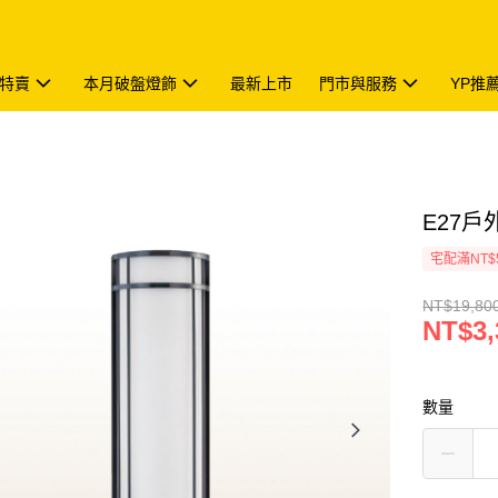
特賣
本月破盤燈飾
最新上市
門市與服務
YP推
E27戶外
宅配滿NT$
NT$19,80
NT$3,
數量