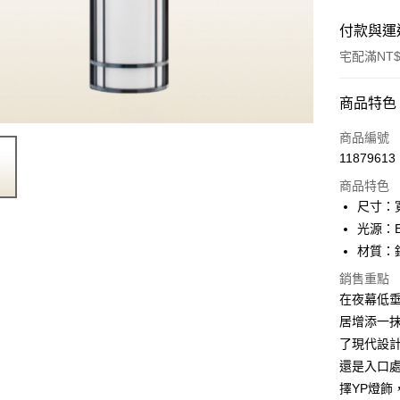
付款與運
宅配滿NT$
付款方式
商品特色
信用卡一
商品編號
11879613
LINE Pay
商品特色
Apple Pay
尺寸：寬
光源：E
街口支付
材質：
悠遊付
銷售重點
在夜幕低垂的
Google Pa
居增添一
全盈+PAY
了現代設
AFTEE先
還是入口
相關說明
擇YP燈