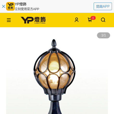
YP燈飾
開啟APP
立刻使用官方APP
0
1
/
1