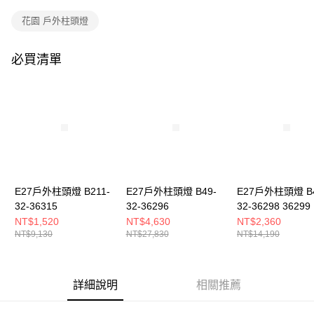
購買商品的店家。未經商家同意取消之訂單仍視為有效，需透過AFTEE先享
後付繳納相關費用。
花園 戶外柱頭燈
※ 交易是否成功請以「AFTEE先享後付 」之結帳頁面顯示為準，若有關於
是否繳費成功／繳費後需取消欲退款等相關疑問，請聯繫「AFTEE先享後付
客戶支援中心」
https://netprotections.freshdesk.com/support/home
必買清單
【注意事項】
１．透過由恩沛科技股份有限公司提供之「AFTEE先享後付」服務完成之交
易，需依本服務之必要範圍內提供個人資料，並將交易相關給付款項請求債
權轉讓予恩沛科技股份有限公司。
２．關於個人資料處理事宜，請瀏覽以下網址：
https://aftee.tw/terms/#terms3
３．未成年的使用者請事先徵得法定代理人或監護人之同意方可使用
「AFTEE先享後付」，若未經同意申辦者引起之損失，本公司不負相關責
任。
E27戶外柱頭燈 B211-
E27戶外柱頭燈 B49-
E27戶外柱頭燈 B4
４．使用「AFTEE先享後付」時，將依據個別帳號之用戶狀況，依本公司即
時審查核予不同之上限額度；若仍有額度不足之情形，本公司將視審查結果
32-36315
32-36296
32-36298 36299
請求用戶進行身份認證。
NT$1,520
NT$4,630
NT$2,360
５．嚴禁一人註冊多個帳號或使用他人資訊註冊。若發現惡意使用之情形，
NT$9,130
NT$27,830
NT$14,190
恩沛科技股份有限公司將有權停止該用戶之使用額度並採取法律行動。
詳細說明
相關推薦