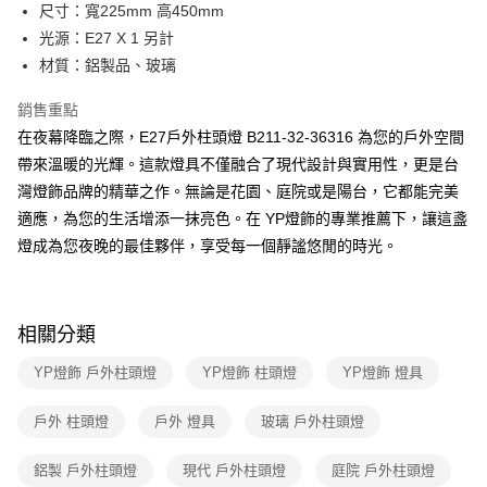
街口支付
尺寸：寬225mm 高450mm
光源：E27 X 1 另計
悠遊付
材質：鋁製品、玻璃
Google Pay
銷售重點
全盈+PAY
在夜幕降臨之際，E27戶外柱頭燈 B211-32-36316 為您的戶外空間
帶來溫暖的光輝。這款燈具不僅融合了現代設計與實用性，更是台
AFTEE先享後付
灣燈飾品牌的精華之作。無論是花園、庭院或是陽台，它都能完美
相關說明
適應，為您的生活增添一抹亮色。在 YP燈飾的專業推薦下，讓這盞
【關於「AFTEE先享後付」】
ATM付款
AFTEE先享後付是「在收到商品之後才付款」的支付方式。 讓您購物簡單
燈成為您夜晚的最佳夥伴，享受每一個靜謐悠閒的時光。
便利好安心！
１．簡單：不需註冊會員、不需綁卡、不需儲值。
運送方式
２．便利：只要手機號碼，簡訊認證，即可結帳。
３．安心：先確認商品／服務後，再付款。
新竹貨運宅配
相關分類
每筆NT$180，滿NT$5,000(含以上)免運費
【「AFTEE先享後付」結帳流程】
YP燈飾 戶外柱頭燈
YP燈飾 柱頭燈
YP燈飾 燈具
１．於結帳方式選擇「AFTEE先享後付」後，將跳轉至「AFTEE先享後付」
結帳頁面，進行簡訊認證並確認金額後，即可完成結帳。
２．訂單成立數日內，您將收到繳費通知簡訊。
戶外 柱頭燈
戶外 燈具
玻璃 戶外柱頭燈
３．收到繳費通知簡訊後14天內，點擊此簡訊中的連結，可透過四大超商／
ATM／網路銀行／等多元方式進行付款，方視為交易完成。
鋁製 戶外柱頭燈
現代 戶外柱頭燈
庭院 戶外柱頭燈
※ 請注意：結帳手續完成當下不需立刻繳費，但若您需要取消訂單，請聯絡