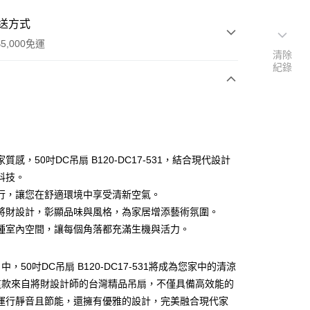
送方式
5,000免運
清除
紀錄
次付款
質感，50吋DC吊扇 B120-DC17-531，結合現代設計
科技。
行，讓您在舒適環境中享受清新空氣。
將財設計，彰顯品味與風格，為家居增添藝術氛圍。
種室內空間，讓每個角落都充滿生機與活力。
y
，50吋DC吊扇 B120-DC17-531將成為您家中的清涼
享後付
這款來自將財設計師的台灣精品吊扇，不僅具備高效能的
，運行靜音且節能，還擁有優雅的設計，完美融合現代家