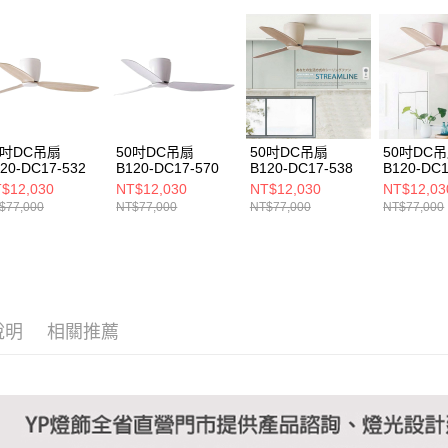
https://aft
３．未成
「AFTE
任。
４．使用「
即時審查
結果請求
５．嚴禁
形，恩沛
0吋DC吊扇
50吋DC吊扇
50吋DC吊扇
50吋DC
20-DC17-532
B120-DC17-570
B120-DC17-538
B120-DC1
動。
$12,030
NT$12,030
NT$12,030
NT$12,03
$77,000
NT$77,000
NT$77,000
NT$77,000
說明
相關推薦