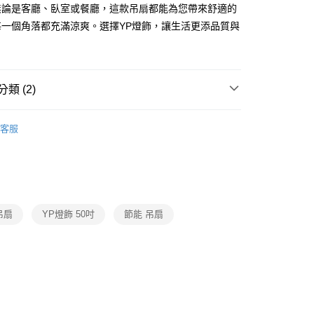
FTEE先享後付」】
無論是客廳、臥室或餐廳，這款吊扇都能為您帶來舒適的
先享後付是「在收到商品之後才付款」的支付方式。 讓您購物簡單
每一個角落都充滿涼爽。選擇YP燈飾，讓生活更添品質與
心！
：不需註冊會員、不需綁卡、不需儲值。
：只要手機號碼，簡訊認證，即可結帳。
：先確認商品／服務後，再付款。
宅配
類 (2)
EE先享後付」結帳流程】
80，滿NT$5,000(含以上)免運費
方式選擇「AFTEE先享後付」後，將跳轉至「AFTEE先享後
吊扇燈
將財設計師吊扇系列
頁面，進行簡訊認證並確認金額後，即可完成結帳。
客服
成立數日內，您將收到繳費通知簡訊。
吊扇燈
循環調節吊扇
費通知簡訊後14天內，點擊此簡訊中的連結，可透過四大超商
網路銀行／等多元方式進行付款，方視為交易完成。
：結帳手續完成當下不需立刻繳費，但若您需要取消訂單，請聯
的店家。未經商家同意取消之訂單仍視為有效，需透過AFTEE
繳納相關費用。
否成功請以「AFTEE先享後付 」之結帳頁面顯示為準，若有關於
吊扇
YP燈飾 50吋
節能 吊扇
功／繳費後需取消欲退款等相關疑問，請聯繫「AFTEE先享後
援中心」
https://netprotections.freshdesk.com/support/home
項】
恩沛科技股份有限公司提供之「AFTEE先享後付」服務完成之
依本服務之必要範圍內提供個人資料，並將交易相關給付款項請
讓予恩沛科技股份有限公司。
個人資料處理事宜，請瀏覽以下網址：