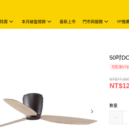
特賣
本月破盤燈飾
最新上市
門市與服務
YP推
50吋DC
宅配滿NT$
NT$77,00
NT$12
數量