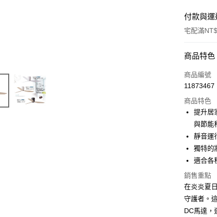
付款與運
宅配滿NT$
付款方式
商品特色
信用卡一
商品編號
11873467
LINE Pay
商品特色
Apple Pay
提升居家
與節能
街口支付
靜音運
悠遊付
獨特的
適合各
Google Pa
銷售重點
全盈+PAY
在炎炎夏日中
AFTEE先
守護者。
相關說明
DC馬達