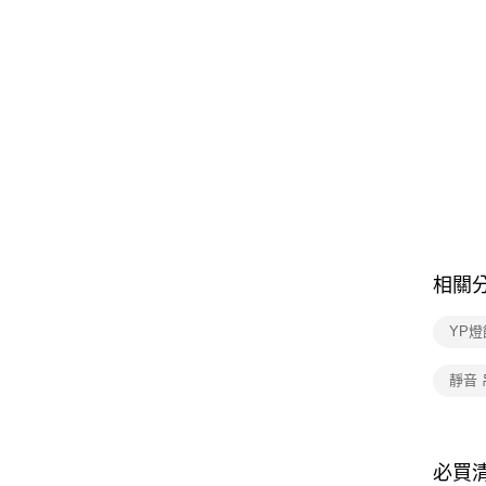
相關
YP燈
靜音 
必買