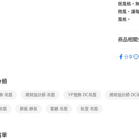
【關於「A
居風格。
ATM付款
AFTEE
微風，讓
便利好安
１．簡單
風格。
２．便利
運送方式
３．安心
新竹貨運
商品相關分
【「AFT
每筆NT$1
１．於結帳
台灣精品
付」結帳
分享
２．訂單
台灣精品
３．收到繳
／ATM／
※ 請注意
絡購買商品
分類
先享後付
※ 交易是
飾 吊扇
將財設計師 吊扇
YP燈飾 DC吊扇
將財設計師 DC
是否繳費成
付客戶支
吊扇
節能 靜音
客廳 吊扇
臥室 吊扇
【注意事
１．透過由
交易，需
求債權轉
清單
２．關於