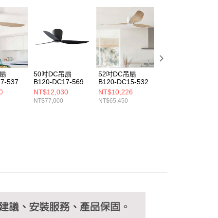
ee.tw/terms/#terms3
年的使用者請事先徵得法定代理人或監護人之同意方可使用
E先享後付」，若未經同意申辦者引起之損失，本公司不負相關責
AFTEE先享後付」時，將依據個別帳號之用戶狀況，依本公司
核予不同之上限額度；若仍有額度不足之情形，本公司將視審查
用戶進行身份認證。
一人註冊多個帳號或使用他人資訊註冊。若發現惡意使用之情
科技股份有限公司將有權停止該用戶之使用額度並採取法律行
吊扇
50吋DC吊扇
52吋DC吊扇
52吋DC吊扇
7-537
B120-DC17-569
B120-DC15-532
B120-DC15-531
0
NT$12,030
NT$10,226
NT$10,226
NT$77,000
NT$65,450
NT$65,450