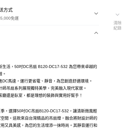
送方式
5,000免運
清除
紀錄
次付款
生活，50吋DC吊扇 B120-DC17-532 為您帶來卓越的
驗。
進DC馬達，運行更省電、靜音，為您創造舒適環境。
計師吊扇系列展現獨特美學，完美融入現代家居。
客廳還是臥室，都是理想的裝飾與實用好幫手！
y
，選擇50吋DC吊扇B120-DC17-532，讓清新微風輕
享後付
家空間。這款來自台灣精品的吊扇燈，融合將財設計師的
實用又具美感，為您的生活增添一抹時尚。其靜音運行和