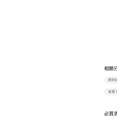
相關
將財
省電 
必買