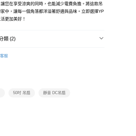
FTEE先享後付」】
，讓您在享受涼爽的同時，也能減少電費負擔。將這款吊
先享後付是「在收到商品之後才付款」的支付方式。 讓您購物簡單
的家中，讓每一個角落都洋溢著舒適與品味。立即選擇YP
心！
：不需註冊會員、不需綁卡、不需儲值。
生活更加美好！
：只要手機號碼，簡訊認證，即可結帳。
：先確認商品／服務後，再付款。
宅配
類 (2)
EE先享後付」結帳流程】
80，滿NT$5,000(含以上)免運費
方式選擇「AFTEE先享後付」後，將跳轉至「AFTEE先享後
吊扇燈
將財設計師吊扇系列
頁面，進行簡訊認證並確認金額後，即可完成結帳。
客服
成立數日內，您將收到繳費通知簡訊。
吊扇燈
循環調節吊扇
費通知簡訊後14天內，點擊此簡訊中的連結，可透過四大超商
網路銀行／等多元方式進行付款，方視為交易完成。
：結帳手續完成當下不需立刻繳費，但若您需要取消訂單，請聯
的店家。未經商家同意取消之訂單仍視為有效，需透過AFTEE
繳納相關費用。
否成功請以「AFTEE先享後付 」之結帳頁面顯示為準，若有關於
扇
50吋 吊扇
靜音 DC吊扇
功／繳費後需取消欲退款等相關疑問，請聯繫「AFTEE先享後
援中心」
https://netprotections.freshdesk.com/support/home
項】
恩沛科技股份有限公司提供之「AFTEE先享後付」服務完成之
依本服務之必要範圍內提供個人資料，並將交易相關給付款項請
讓予恩沛科技股份有限公司。
個人資料處理事宜，請瀏覽以下網址：