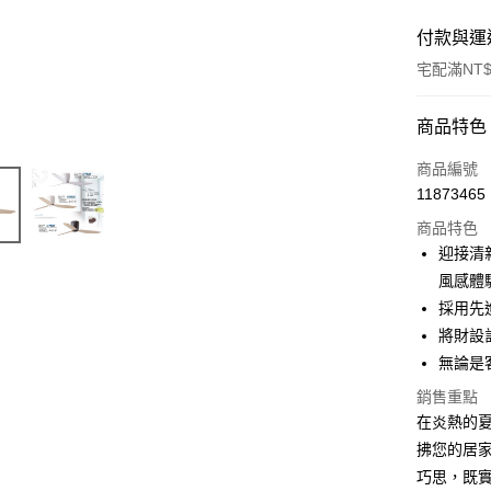
付款與運
宅配滿NT$
付款方式
商品特色
信用卡一
商品編號
11873465
LINE Pay
商品特色
Apple Pay
迎接清新
風感體
街口支付
採用先
悠遊付
將財設
無論是
Google Pa
銷售重點
全盈+PAY
在炎熱的夏季
AFTEE先
拂您的居
相關說明
巧思，既