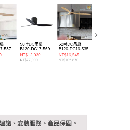
ee.tw/terms/#terms3
年的使用者請事先徵得法定代理人或監護人之同意方可使用
E先享後付」，若未經同意申辦者引起之損失，本公司不負相關責
AFTEE先享後付」時，將依據個別帳號之用戶狀況，依本公司
核予不同之上限額度；若仍有額度不足之情形，本公司將視審查
用戶進行身份認證。
一人註冊多個帳號或使用他人資訊註冊。若發現惡意使用之情
科技股份有限公司將有權停止該用戶之使用額度並採取法律行
吊扇
50吋DC吊扇
52吋DC吊扇
52吋DC吊扇
7-537
B120-DC17-569
B120-DC16-535
B120-DC15-531
0
NT$12,030
NT$16,545
NT$10,226
NT$77,000
NT$105,870
NT$65,450