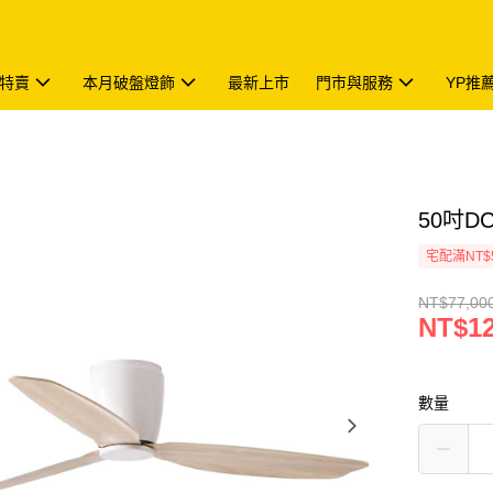
特賣
本月破盤燈飾
最新上市
門市與服務
YP推
50吋DC
宅配滿NT$
NT$77,00
NT$12
數量