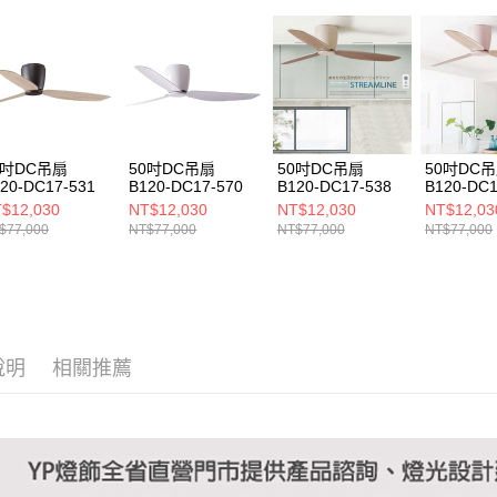
https://aft
３．未成
「AFTE
任。
４．使用「
即時審查
結果請求
５．嚴禁
形，恩沛
0吋DC吊扇
50吋DC吊扇
50吋DC吊扇
50吋DC
20-DC17-531
B120-DC17-570
B120-DC17-538
B120-DC1
動。
$12,030
NT$12,030
NT$12,030
NT$12,03
$77,000
NT$77,000
NT$77,000
NT$77,000
說明
相關推薦