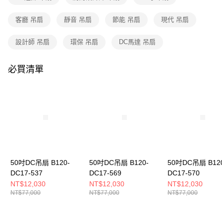
購買商品的店家。未經商家同意取消之訂單仍視為有效，需透過AFTEE先享
後付繳納相關費用。
客廳 吊扇
靜音 吊扇
節能 吊扇
現代 吊扇
※ 交易是否成功請以「AFTEE先享後付 」之結帳頁面顯示為準，若有關於
是否繳費成功／繳費後需取消欲退款等相關疑問，請聯繫「AFTEE先享後付
客戶支援中心」
https://netprotections.freshdesk.com/support/home
設計師 吊扇
環保 吊扇
DC馬達 吊扇
【注意事項】
１．透過由恩沛科技股份有限公司提供之「AFTEE先享後付」服務完成之交
必買清單
易，需依本服務之必要範圍內提供個人資料，並將交易相關給付款項請求債
權轉讓予恩沛科技股份有限公司。
２．關於個人資料處理事宜，請瀏覽以下網址：
https://aftee.tw/terms/#terms3
３．未成年的使用者請事先徵得法定代理人或監護人之同意方可使用
「AFTEE先享後付」，若未經同意申辦者引起之損失，本公司不負相關責
任。
４．使用「AFTEE先享後付」時，將依據個別帳號之用戶狀況，依本公司即
時審查核予不同之上限額度；若仍有額度不足之情形，本公司將視審查結果
請求用戶進行身份認證。
50吋DC吊扇 B120-
50吋DC吊扇 B120-
50吋DC吊扇 B12
５．嚴禁一人註冊多個帳號或使用他人資訊註冊。若發現惡意使用之情形，
恩沛科技股份有限公司將有權停止該用戶之使用額度並採取法律行動。
DC17-537
DC17-569
DC17-570
NT$12,030
NT$12,030
NT$12,030
NT$77,000
NT$77,000
NT$77,000