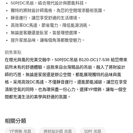
街口支付
50吋DC吊扇，結合現代設計與節能科技。
獨特的將財設計師風格，為您的空間增添藝術氛圍。
悠遊付
靜音運行，讓您享受舒適的生活環境。
Google Pay
高效率DC馬達，節省電力，降低能源消耗。
無論是客廳還是臥室，皆是理想選擇。
全盈+PAY
提升家居品味，讓每個角落都散發魅力。
AFTEE先享後付
銷售重點
相關說明
在燈光與風的完美交融中，50吋DC吊扇 B120-DC17-538 給您帶來
【關於「AFTEE先享後付」】
ATM付款
AFTEE先享後付是「在收到商品之後才付款」的支付方式。 讓您購物簡單
前所未有的舒適體驗。這款來自台灣精品的吊扇，融入了將財設計
便利好安心！
師的巧思，無論是家居還是辦公空間，都能展現獨特的品味與風
１．簡單：不需註冊會員、不需綁卡、不需儲值。
運送方式
２．便利：只要手機號碼，簡訊認證，即可結帳。
格。采用高效DC馬達，不僅靜音運行，還能節能減碳，讓您在享受
３．安心：先確認商品／服務後，再付款。
新竹貨運宅配
清新空氣的同時，也為環保盡一份心力。選擇YP燈飾，讓每一個空
每筆NT$180，滿NT$5,000(含以上)免運費
間都充滿生活的美學與舒適的氛圍。
【「AFTEE先享後付」結帳流程】
１．於結帳方式選擇「AFTEE先享後付」後，將跳轉至「AFTEE先享後付」
結帳頁面，進行簡訊認證並確認金額後，即可完成結帳。
２．訂單成立數日內，您將收到繳費通知簡訊。
３．收到繳費通知簡訊後14天內，點擊此簡訊中的連結，可透過四大超商／
相關分類
ATM／網路銀行／等多元方式進行付款，方視為交易完成。
※ 請注意：結帳手續完成當下不需立刻繳費，但若您需要取消訂單，請聯絡
YP燈飾 吊扇
將財設計師 吊扇
50吋 吊扇