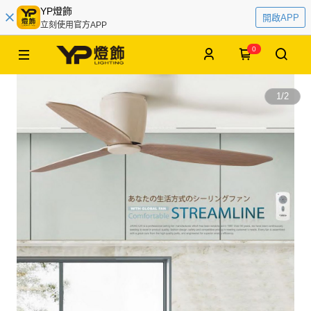
YP燈飾
開啟APP
立刻使用官方APP
0
1
/
2