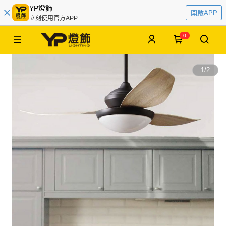
YP燈飾
開啟APP
立刻使用官方APP
0
1
/
2