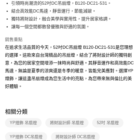
街口支付
引領時尚潮流的52吋DC吊扇燈，B120-DC21-531。
結合高效能DC馬達，靜音運行，節能減碳。
悠遊付
獨特將財設計，融合美學與實用性，提升居家格調。
Google Pay
讓每一個空間都散發優雅與舒適的氛圍。
全盈+PAY
銷售重點
在追求生活品質的今天，52吋DC吊扇燈 B120-DC21-531是您理想
AFTEE先享後付
的選擇。這款來自台灣精品的吊扇燈，結合了將財設計師的獨特創
相關說明
意，為您的居家空間增添一抹時尚與舒適。其靜音運作和高效能DC
【關於「AFTEE先享後付」】
ATM付款
AFTEE先享後付是「在收到商品之後才付款」的支付方式。 讓您購物簡單
馬達，無論是夏季的涼爽還是冬季的暖意，皆能完美應對。選擇YP
便利好安心！
燈飾，讓這盞吊扇燈成為您生活中的亮點，為您帶來無與倫比的美
１．簡單：不需註冊會員、不需綁卡、不需儲值。
運送方式
２．便利：只要手機號碼，簡訊認證，即可結帳。
好體驗。
３．安心：先確認商品／服務後，再付款。
新竹貨運宅配
每筆NT$180，滿NT$5,000(含以上)免運費
【「AFTEE先享後付」結帳流程】
１．於結帳方式選擇「AFTEE先享後付」後，將跳轉至「AFTEE先享後付」
相關分類
結帳頁面，進行簡訊認證並確認金額後，即可完成結帳。
２．訂單成立數日內，您將收到繳費通知簡訊。
YP燈飾 吊扇燈
將財設計師 吊扇燈
52吋 吊扇燈
３．收到繳費通知簡訊後14天內，點擊此簡訊中的連結，可透過四大超商／
ATM／網路銀行／等多元方式進行付款，方視為交易完成。
※ 請注意：結帳手續完成當下不需立刻繳費，但若您需要取消訂單，請聯絡
YP燈飾 DC吊扇燈
將財設計師 DC吊扇燈