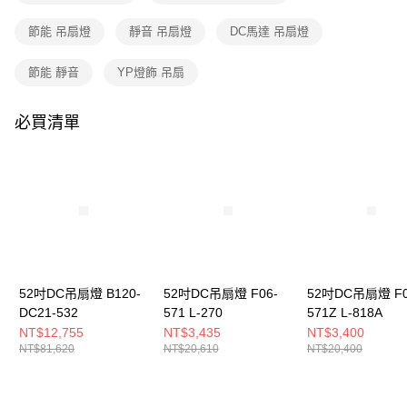
購買商品的店家。未經商家同意取消之訂單仍視為有效，需透過AFTEE先享
後付繳納相關費用。
節能 吊扇燈
靜音 吊扇燈
DC馬達 吊扇燈
※ 交易是否成功請以「AFTEE先享後付 」之結帳頁面顯示為準，若有關於
是否繳費成功／繳費後需取消欲退款等相關疑問，請聯繫「AFTEE先享後付
客戶支援中心」
https://netprotections.freshdesk.com/support/home
節能 靜音
YP燈飾 吊扇
【注意事項】
１．透過由恩沛科技股份有限公司提供之「AFTEE先享後付」服務完成之交
必買清單
易，需依本服務之必要範圍內提供個人資料，並將交易相關給付款項請求債
權轉讓予恩沛科技股份有限公司。
２．關於個人資料處理事宜，請瀏覽以下網址：
https://aftee.tw/terms/#terms3
３．未成年的使用者請事先徵得法定代理人或監護人之同意方可使用
「AFTEE先享後付」，若未經同意申辦者引起之損失，本公司不負相關責
任。
４．使用「AFTEE先享後付」時，將依據個別帳號之用戶狀況，依本公司即
時審查核予不同之上限額度；若仍有額度不足之情形，本公司將視審查結果
請求用戶進行身份認證。
52吋DC吊扇燈 B120-
52吋DC吊扇燈 F06-
52吋DC吊扇燈 F0
５．嚴禁一人註冊多個帳號或使用他人資訊註冊。若發現惡意使用之情形，
DC21-532
571 L-270
571Z L-818A
恩沛科技股份有限公司將有權停止該用戶之使用額度並採取法律行動。
NT$12,755
NT$3,435
NT$3,400
NT$81,620
NT$20,610
NT$20,400