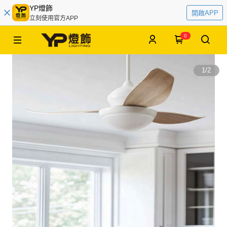
YP燈飾
開啟APP
立刻使用官方APP
0
1
/
2