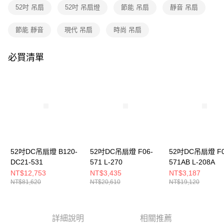
購買商品的店家。未經商家同意取消之訂單仍視為有效，需透過AFTEE先享
52吋 吊扇
52吋 吊扇燈
節能 吊扇
靜音 吊扇
後付繳納相關費用。
※ 交易是否成功請以「AFTEE先享後付 」之結帳頁面顯示為準，若有關於
是否繳費成功／繳費後需取消欲退款等相關疑問，請聯繫「AFTEE先享後付
節能 靜音
現代 吊扇
時尚 吊扇
客戶支援中心」
https://netprotections.freshdesk.com/support/home
必買清單
【注意事項】
１．透過由恩沛科技股份有限公司提供之「AFTEE先享後付」服務完成之交
易，需依本服務之必要範圍內提供個人資料，並將交易相關給付款項請求債
權轉讓予恩沛科技股份有限公司。
２．關於個人資料處理事宜，請瀏覽以下網址：
https://aftee.tw/terms/#terms3
３．未成年的使用者請事先徵得法定代理人或監護人之同意方可使用
「AFTEE先享後付」，若未經同意申辦者引起之損失，本公司不負相關責
任。
４．使用「AFTEE先享後付」時，將依據個別帳號之用戶狀況，依本公司即
時審查核予不同之上限額度；若仍有額度不足之情形，本公司將視審查結果
52吋DC吊扇燈 B120-
52吋DC吊扇燈 F06-
52吋DC吊扇燈 F0
請求用戶進行身份認證。
DC21-531
571 L-270
571AB L-208A
５．嚴禁一人註冊多個帳號或使用他人資訊註冊。若發現惡意使用之情形，
NT$12,753
NT$3,435
NT$3,187
恩沛科技股份有限公司將有權停止該用戶之使用額度並採取法律行動。
NT$81,620
NT$20,610
NT$19,120
詳細說明
相關推薦