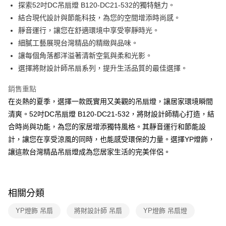
街口支付
探索52吋DC吊扇燈 B120-DC21-532的獨特魅力。
結合現代設計與節能科技，為您的空間增添時尚感。
悠遊付
靜音運行，讓您在舒適環境中享受寧靜時光。
Google Pay
細膩工藝展現台灣精品的精緻與品味。
讓每個角落都洋溢著清新空氣與柔和光影。
全盈+PAY
選擇將財設計師吊扇系列，提升生活品質的最佳選擇。
AFTEE先享後付
銷售重點
相關說明
在炎熱的夏季，選擇一款既實用又美觀的吊扇燈，讓居家環境瞬間
【關於「AFTEE先享後付」】
ATM付款
AFTEE先享後付是「在收到商品之後才付款」的支付方式。 讓您購物簡單
清爽。52吋DC吊扇燈 B120-DC21-532，將財設計師精心打造，結
便利好安心！
合時尚與功能，為您的家居增添獨特風格。其靜音運行和節能設
１．簡單：不需註冊會員、不需綁卡、不需儲值。
運送方式
２．便利：只要手機號碼，簡訊認證，即可結帳。
計，讓您在享受涼風的同時，也能感受環保的力量。選擇YP燈飾，
３．安心：先確認商品／服務後，再付款。
新竹貨運宅配
讓這款台灣精品吊扇燈成為您居家生活的完美伴侶。
每筆NT$180，滿NT$5,000(含以上)免運費
【「AFTEE先享後付」結帳流程】
１．於結帳方式選擇「AFTEE先享後付」後，將跳轉至「AFTEE先享後付」
結帳頁面，進行簡訊認證並確認金額後，即可完成結帳。
相關分類
２．訂單成立數日內，您將收到繳費通知簡訊。
３．收到繳費通知簡訊後14天內，點擊此簡訊中的連結，可透過四大超商／
ATM／網路銀行／等多元方式進行付款，方視為交易完成。
YP燈飾 吊扇
將財設計師 吊扇
YP燈飾 吊扇燈
※ 請注意：結帳手續完成當下不需立刻繳費，但若您需要取消訂單，請聯絡