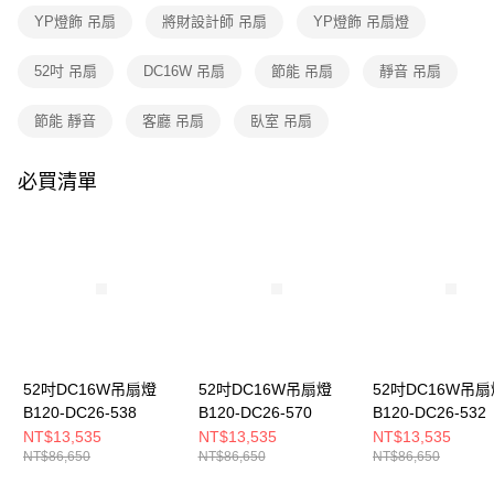
購買商品的店家。未經商家同意取消之訂單仍視為有效，需透過AFTEE先享
YP燈飾 吊扇
將財設計師 吊扇
YP燈飾 吊扇燈
後付繳納相關費用。
※ 交易是否成功請以「AFTEE先享後付 」之結帳頁面顯示為準，若有關於
是否繳費成功／繳費後需取消欲退款等相關疑問，請聯繫「AFTEE先享後付
52吋 吊扇
DC16W 吊扇
節能 吊扇
靜音 吊扇
客戶支援中心」
https://netprotections.freshdesk.com/support/home
節能 靜音
客廳 吊扇
臥室 吊扇
【注意事項】
１．透過由恩沛科技股份有限公司提供之「AFTEE先享後付」服務完成之交
易，需依本服務之必要範圍內提供個人資料，並將交易相關給付款項請求債
必買清單
權轉讓予恩沛科技股份有限公司。
２．關於個人資料處理事宜，請瀏覽以下網址：
https://aftee.tw/terms/#terms3
３．未成年的使用者請事先徵得法定代理人或監護人之同意方可使用
「AFTEE先享後付」，若未經同意申辦者引起之損失，本公司不負相關責
任。
４．使用「AFTEE先享後付」時，將依據個別帳號之用戶狀況，依本公司即
時審查核予不同之上限額度；若仍有額度不足之情形，本公司將視審查結果
請求用戶進行身份認證。
５．嚴禁一人註冊多個帳號或使用他人資訊註冊。若發現惡意使用之情形，
恩沛科技股份有限公司將有權停止該用戶之使用額度並採取法律行動。
52吋DC16W吊扇燈
52吋DC16W吊扇燈
52吋DC16W吊扇
B120-DC26-538
B120-DC26-570
B120-DC26-532
NT$13,535
NT$13,535
NT$13,535
NT$86,650
NT$86,650
NT$86,650