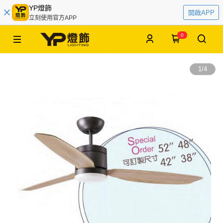
YP燈飾
開啟APP
立刻使用官方APP
0
1
/
4