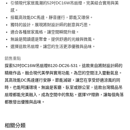
街口支付
引領現代家居風潮的52吋DC16W吊扇燈，完美結合實用與美
感。
悠遊付
搭載高效能DC馬達，靜音運行，節能又環保。
Google Pay
獨特的設計，展現將財設計師的創意與巧思。
適合各種居家風格，讓空間瞬間升級。
全盈+PAY
無論是閱讀還是聚會，提供舒適的光線與微風。
AFTEE先享後付
選擇這款吊扇燈，讓您的生活更添優雅與品味。
相關說明
銷售重點
【關於「AFTEE先享後付」】
ATM付款
AFTEE先享後付是「在收到商品之後才付款」的支付方式。 讓您購物簡單
探索52吋DC16W吊扇燈B120-DC26-531，這款來自將財設計師的
便利好安心！
精緻作品，融合現代美學與實用功能，為您的空間注入靈動氣息。
１．簡單：不需註冊會員、不需綁卡、不需儲值。
運送方式
２．便利：只要手機號碼，簡訊認證，即可結帳。
其高效能DC馬達運行安靜，節能減碳，讓您在享受舒適涼風的同
３．安心：先確認商品／服務後，再付款。
新竹貨運宅配
時，也能呵護環境。無論是客廳、臥室或辦公室，這款台灣精品吊
每筆NT$180，滿NT$5,000(含以上)免運費
扇燈都能完美融入，成為空間中的焦點。選擇YP燈飾，讓每個角落
【「AFTEE先享後付」結帳流程】
１．於結帳方式選擇「AFTEE先享後付」後，將跳轉至「AFTEE先享後付」
都散發出優雅與品味。
結帳頁面，進行簡訊認證並確認金額後，即可完成結帳。
２．訂單成立數日內，您將收到繳費通知簡訊。
３．收到繳費通知簡訊後14天內，點擊此簡訊中的連結，可透過四大超商／
ATM／網路銀行／等多元方式進行付款，方視為交易完成。
相關分類
※ 請注意：結帳手續完成當下不需立刻繳費，但若您需要取消訂單，請聯絡