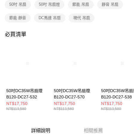
購買商品的店家。未經商家同意取消之訂單仍視為有效，需透過AFTEE先享
50吋 吊扇
50吋 吊扇燈
節能 吊扇
靜音 吊扇
後付繳納相關費用。
※ 交易是否成功請以「AFTEE先享後付 」之結帳頁面顯示為準，若有關於
是否繳費成功／繳費後需取消欲退款等相關疑問，請聯繫「AFTEE先享後付
節能 靜音
DC馬達 吊扇
現代 吊扇
客戶支援中心」
https://netprotections.freshdesk.com/support/home
必買清單
【注意事項】
１．透過由恩沛科技股份有限公司提供之「AFTEE先享後付」服務完成之交
易，需依本服務之必要範圍內提供個人資料，並將交易相關給付款項請求債
權轉讓予恩沛科技股份有限公司。
２．關於個人資料處理事宜，請瀏覽以下網址：
https://aftee.tw/terms/#terms3
３．未成年的使用者請事先徵得法定代理人或監護人之同意方可使用
「AFTEE先享後付」，若未經同意申辦者引起之損失，本公司不負相關責
任。
４．使用「AFTEE先享後付」時，將依據個別帳號之用戶狀況，依本公司即
時審查核予不同之上限額度；若仍有額度不足之情形，本公司將視審查結果
50吋DC35W吊扇燈
50吋DC35W吊扇燈
50吋DC35W吊扇
請求用戶進行身份認證。
B120-DC27-532
B120-DC27-570
B120-DC27-538
５．嚴禁一人註冊多個帳號或使用他人資訊註冊。若發現惡意使用之情形，
NT$17,750
NT$17,750
NT$17,750
恩沛科技股份有限公司將有權停止該用戶之使用額度並採取法律行動。
NT$113,580
NT$113,580
NT$113,580
詳細說明
相關推薦