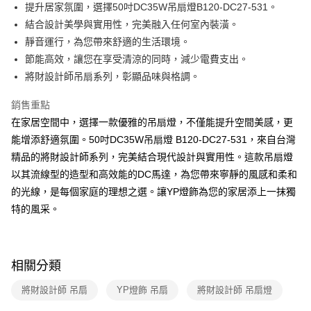
街口支付
提升居家氛圍，選擇50吋DC35W吊扇燈B120-DC27-531。
結合設計美學與實用性，完美融入任何室內裝潢。
悠遊付
靜音運行，為您帶來舒適的生活環境。
Google Pay
節能高效，讓您在享受清涼的同時，減少電費支出。
將財設計師吊扇系列，彰顯品味與格調。
全盈+PAY
銷售重點
AFTEE先享後付
在家居空間中，選擇一款優雅的吊扇燈，不僅能提升空間美感，更
相關說明
能增添舒適氛圍。50吋DC35W吊扇燈 B120-DC27-531，來自台灣
【關於「AFTEE先享後付」】
ATM付款
AFTEE先享後付是「在收到商品之後才付款」的支付方式。 讓您購物簡單
精品的將財設計師系列，完美結合現代設計與實用性。這款吊扇燈
便利好安心！
以其流線型的造型和高效能的DC馬達，為您帶來寧靜的風感和柔和
１．簡單：不需註冊會員、不需綁卡、不需儲值。
運送方式
２．便利：只要手機號碼，簡訊認證，即可結帳。
的光線，是每個家庭的理想之選。讓YP燈飾為您的家居添上一抹獨
３．安心：先確認商品／服務後，再付款。
新竹貨運宅配
特的風采。
每筆NT$180，滿NT$5,000(含以上)免運費
【「AFTEE先享後付」結帳流程】
１．於結帳方式選擇「AFTEE先享後付」後，將跳轉至「AFTEE先享後付」
結帳頁面，進行簡訊認證並確認金額後，即可完成結帳。
相關分類
２．訂單成立數日內，您將收到繳費通知簡訊。
３．收到繳費通知簡訊後14天內，點擊此簡訊中的連結，可透過四大超商／
ATM／網路銀行／等多元方式進行付款，方視為交易完成。
將財設計師 吊扇
YP燈飾 吊扇
將財設計師 吊扇燈
※ 請注意：結帳手續完成當下不需立刻繳費，但若您需要取消訂單，請聯絡