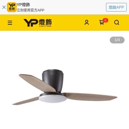
YP燈飾
開啟APP
立刻使用官方APP
0
1
/
4