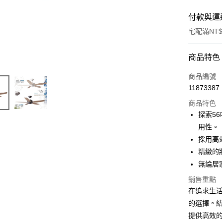
付款與運
宅配滿NT$
付款方式
商品特色
信用卡一
商品編號
11873387
LINE Pay
商品特色
Apple Pay
探索56
用性。
街口支付
採用高
悠遊付
精緻的
無論居
Google Pa
銷售重點
全盈+PAY
在追求生活品
AFTEE先
的選擇。
相關說明
提供高效