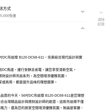
送方式
5,000免運
清除
紀錄
次付款
吋DC吊扇燈 B120-DC68-611，完美結合現代設計與實
效DC馬達，運行安靜且省電，讓您享受清新空氣。
將財設計師吊扇系列，為空間增添優雅氛圍。
家或商用，都是提升品味的理想選擇。
y
質的今天，56吋DC吊扇燈 B120-DC68-611是您理想
享後付
結合台灣精品設計與將財設計師的創意，這款吊扇燈不僅
的風力，還為您的居家空間增添優雅氛圍。無論是客廳、