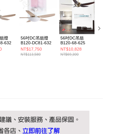
ee.tw/terms/#terms3
年的使用者請事先徵得法定代理人或監護人之同意方可使用
E先享後付」，若未經同意申辦者引起之損失，本公司不負相關責
AFTEE先享後付」時，將依據個別帳號之用戶狀況，依本公司
核予不同之上限額度；若仍有額度不足之情形，本公司將視審查
用戶進行身份認證。
吊扇燈
56吋DC吊扇燈
56吋DC吊扇
56吋DC35W吊扇
一人註冊多個帳號或使用他人資訊註冊。若發現惡意使用之情
8-632
B120-DC81-632
B120-68-625
燈 B120-DC77-
科技股份有限公司將有權停止該用戶之使用額度並採取法律行
668
0
NT$17,750
NT$10,828
NT$17,750
NT$113,580
NT$69,300
NT$113,580