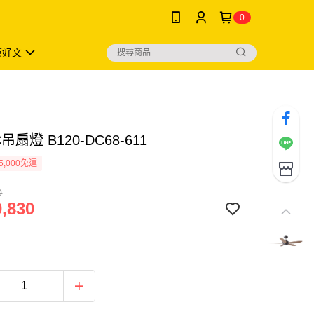
0
薦好文
吊扇燈 B120-DC68-611
5,000免運
0
,830