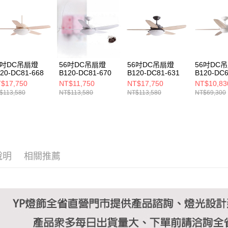
https://aft
３．未成
「AFTE
任。
４．使用「
即時審查
結果請求
6吋DC吊扇燈
56吋DC吊扇燈
56吋DC吊扇燈
56吋DC
５．嚴禁
20-DC81-668
B120-DC81-670
B120-DC81-631
B120-DC6
形，恩沛
$17,750
NT$11,750
NT$17,750
NT$10,83
動。
$113,580
NT$113,580
NT$113,580
NT$69,300
說明
相關推薦