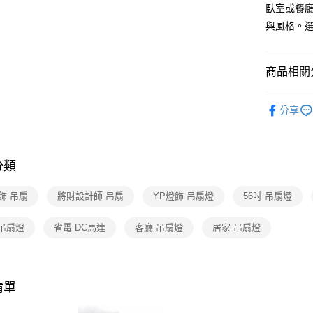
【關於「A
臥室或餐
ATM付款
AFTEE
與風格。
便利好安
１．簡單
２．便利
運送方式
３．安心
商品相關分
新竹貨運
【「AFT
台灣精品
每筆NT$1
１．於結帳
分享
付」結帳
台灣精品
２．訂單
３．收到繳
／ATM／
分類
※ 請注意
絡購買商品
先享後付
飾 吊扇
將財設計師 吊扇
YP燈飾 吊扇燈
56吋 吊扇燈
※ 交易是
是否繳費成
 吊扇燈
省電 DC馬達
客廳 吊扇燈
居家 吊扇燈
付客戶支
【注意事
１．透過由
交易，需
清單
求債權轉
２．關於