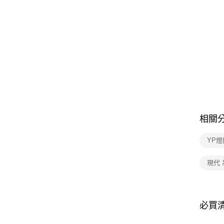
相關
YP燈
現代
必買