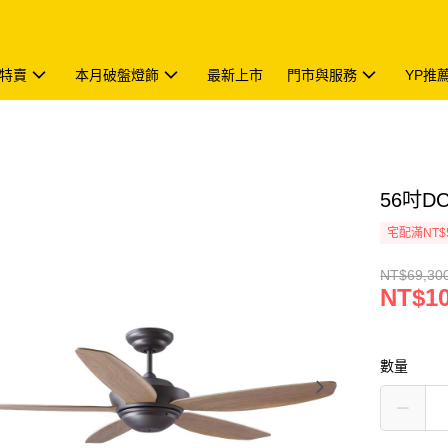
特賣
本月破盤燈飾
最新上市
門市與服務
YP推
56吋DC
宅配滿NT$
NT$69,30
NT$10
數量