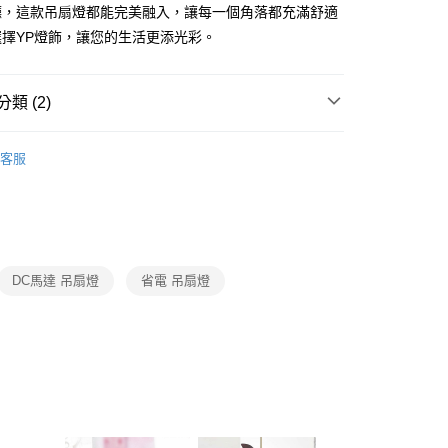
FTEE先享後付」】
廳，這款吊扇燈都能完美融入，讓每一個角落都充滿舒適
先享後付是「在收到商品之後才付款」的支付方式。 讓您購物簡單
選擇YP燈飾，讓您的生活更添光彩。
心！
：不需註冊會員、不需綁卡、不需儲值。
：只要手機號碼，簡訊認證，即可結帳。
：先確認商品／服務後，再付款。
類 (2)
宅配
EE先享後付」結帳流程】
吊扇燈
將財設計師吊扇系列
80，滿NT$5,000(含以上)免運費
方式選擇「AFTEE先享後付」後，將跳轉至「AFTEE先享後
客服
頁面，進行簡訊認證並確認金額後，即可完成結帳。
吊扇燈
56吋吊扇燈
成立數日內，您將收到繳費通知簡訊。
費通知簡訊後14天內，點擊此簡訊中的連結，可透過四大超商
網路銀行／等多元方式進行付款，方視為交易完成。
：結帳手續完成當下不需立刻繳費，但若您需要取消訂單，請聯
的店家。未經商家同意取消之訂單仍視為有效，需透過AFTEE
繳納相關費用。
DC馬達 吊扇燈
省電 吊扇燈
否成功請以「AFTEE先享後付 」之結帳頁面顯示為準，若有關於
功／繳費後需取消欲退款等相關疑問，請聯繫「AFTEE先享後
援中心」
https://netprotections.freshdesk.com/support/home
項】
恩沛科技股份有限公司提供之「AFTEE先享後付」服務完成之
依本服務之必要範圍內提供個人資料，並將交易相關給付款項請
讓予恩沛科技股份有限公司。
個人資料處理事宜，請瀏覽以下網址：